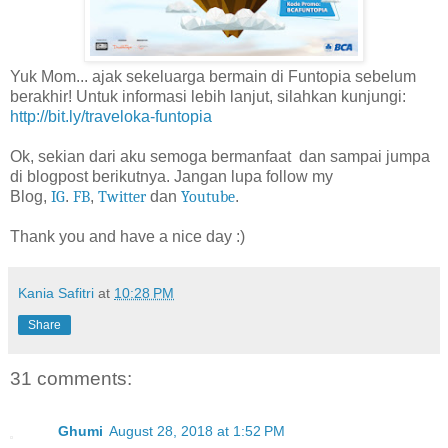
Yuk Mom... ajak sekeluarga bermain di Funtopia sebelum
berakhir! Untuk informasi lebih lanjut, silahkan kunjungi:
http://bit.ly/traveloka-funtopia
Ok, sekian dari aku semoga bermanfaat dan sampai jumpa
di blogpost berikutnya.
Jangan lupa follow my
Blog,
IG
.
FB
,
Twitter
dan
Youtube
.
Thank you and have a nice day :)
Kania Safitri
at
10:28 PM
Share
31 comments:
Ghumi
August 28, 2018 at 1:52 PM