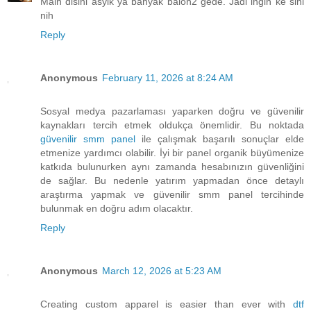
Main disini asyik ya banyak balon2 gede. Jadi ingin ke sini
nih
Reply
Anonymous
February 11, 2026 at 8:24 AM
Sosyal medya pazarlaması yaparken doğru ve güvenilir
kaynakları tercih etmek oldukça önemlidir. Bu noktada
güvenilir smm panel
ile çalışmak başarılı sonuçlar elde
etmenize yardımcı olabilir. İyi bir panel organik büyümenize
katkıda bulunurken aynı zamanda hesabınızın güvenliğini
de sağlar. Bu nedenle yatırım yapmadan önce detaylı
araştırma yapmak ve güvenilir smm panel tercihinde
bulunmak en doğru adım olacaktır.
Reply
Anonymous
March 12, 2026 at 5:23 AM
Creating custom apparel is easier than ever with
dtf