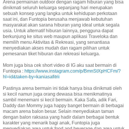
Arena permainan outdoor dengan ragam hiburan yang bisa
dinikmati seluruh keluarga sepanjang hari merupakan
sebuah konsep yang langka untuk kehidupan perkotaan
saat ini, dan Funtopia berusaha menjawab kebutuhan
masyarakat akan sarana hiburan yang ideal untuk segala
usia. Untuk alternatif hiburan lainnya, pengguna dapat
berkunjung ke situs web maupun aplikasi Traveloka dan
memilih menu Aktivitas & Rekreasi, yang senantiasa
menyediakan akses mudah dan ragam pilihan untuk
pemesanan tiket hiburan dan rekreasi keluarga.
Mom juga bisa cek short video di IG aku saat bermain di
Funtopia :
https://www.instagram.com/p/BmnStXpHCFm/?
hl=id&taken-by=kaniasafitrii
Pastinya arena bermain ini tidak hanya bisa dinikmati oleh
si kecil namun juga orang dewasa bisa menikmatinya
sambil menemani si kecil bermain. Kaka Safa, adik Fari,
Daddy dan Mommy juga happy banget bermain di berbagai
macam arena balon besar.
Selain menyediakan taman
dengan balon raksasa yang hadir dalam berbagai bentuk
karakter yang menarik bagi anak, Funtopia juga
menyediakan area untuk food and beverage dan area untuk