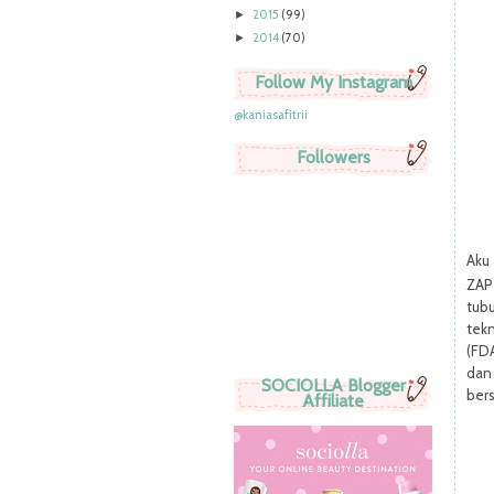
2015
(99)
►
2014
(70)
►
Follow My Instagram
@kaniasafitrii
Followers
Aku
ZAP
tub
tekn
(FD
dan
SOCIOLLA Blogger
ber
Affiliate