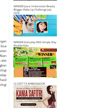
WINNER Juara 1 Indonesian Beauty
Blogger Make Up Challenge July
2014
ngan
WINNER Everyday With Simply Stay
Mustika Ratu
 bisa
watan
 Akan
 alat
ngkan
ologi
adap
hasil
CLOZETTE AMBASSADOR
logi