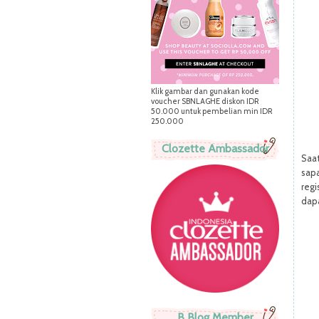
Klik gambar dan gunakan kode
voucher SBNLAGHE diskon IDR
50.000 untuk pembelian min IDR
250.000
Clozette Ambassador
Saat
sap
regi
dap
B Blog Member