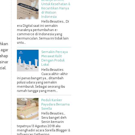
Untuk Kesehatan &
Kecantikan Hanya
di Watson
Indonesia
Hello Beauties... Di
era Digital saat ini semakin
maraknya pertumbuhan e-
commerce di Indonesia yang
bermunculan. Semua ini tidak lain
untu...
ahkan
 agar
Semakin Percaya
ahap
Merawat Kulit
Dengan Produk
sinar
Lokal
ial.
Hello Beauties
Cuaca akhir-akhir
ini panas banget ya… ditambah
polusi udara yang semakin
memburuk. Sebagai seorang ibu
rumah tangga yang mem...
Peduli Kanker
Payudara Bersama
Sorella
Hello Beauties…
Seru banget deh
Senin kemarin
tepatnya 13 Agustus 2018 aku
menghadiri acara Sorella Blogger &
Influencer Gathering ...