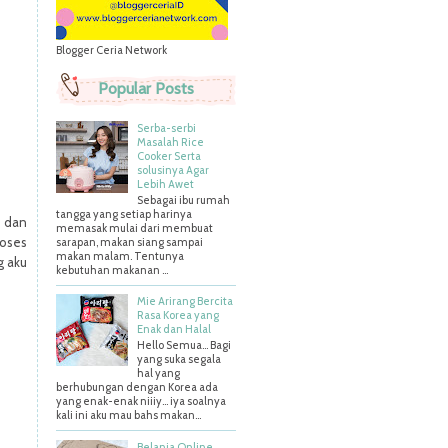
Blogger Ceria Network
Popular Posts
Serba-serbi
Masalah Rice
Cooker Serta
solusinya Agar
Lebih Awet
Sebagai ibu rumah
tangga yang setiap harinya
m dan
memasak mulai dari membuat
roses
sarapan, makan siang sampai
makan malam. Tentunya
g aku
kebutuhan makanan ...
Mie Arirang Bercita
Rasa Korea yang
Enak dan Halal
Hello Semua... Bagi
yang suka segala
hal yang
berhubungan dengan Korea ada
yang enak-enak niiiy... iya soalnya
kali ini aku mau bahs makan...
Belanja Online