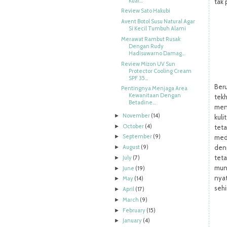
Kual...
tak 
Review Sato Hakubi
Avent Botol Susu Natural Agar
Si Kecil Tumbuh Alami
Merawat Rambut Rusak
Dengan Rudy
Hadisuwarno Damag...
Review Mizon UV Sun
Protector Cooling Cream
SPF 35...
Ber
Pentingnya Menjaga Area
Kewanitaan Dengan
tek
Betadine...
menc
November
(14)
►
kul
October
(4)
►
teta
September
(9)
medi
►
August
(9)
den
►
tet
July
(7)
►
munc
June
(19)
►
nya
May
(14)
►
sehi
April
(17)
►
March
(9)
►
February
(15)
►
January
(4)
►