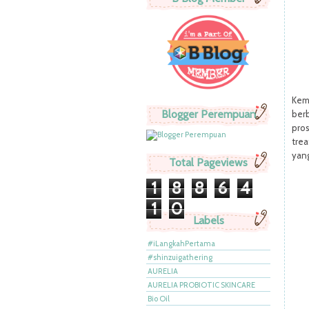
Kem
Blogger Perempuan
berb
pro
trea
yang
Total Pageviews
1
8
8
6
4
1
0
Labels
#iLangkahPertama
#shinzuigathering
AURELIA
AURELIA PROBIOTIC SKINCARE
Bio Oil