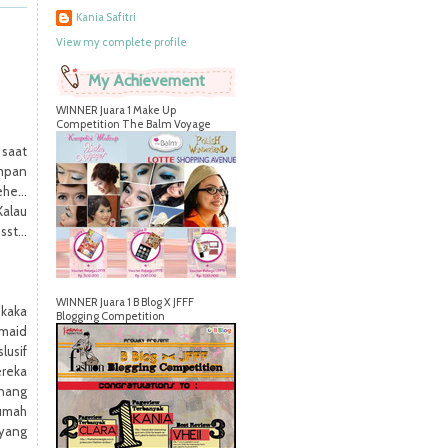
Kania Safitri
View my complete profile
My Achievement
WINNER Juara 1 Make Up
Competition The Balm Voyage
 saat
ampan
he...
Kalau
st...
WINNER Juara 1 B Blog X JFFF
 kaka
Blogging Competition
 maid
lusif
ereka
enang
umah
 yang