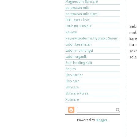
Magnesium Skincare
perawatan kulit
perawatan kulit alami
PPP Laser Clinic
Putih Itu SHINZU'I
Seb
Review
mak
Review Bioderma Hydrabio Serum
kare
sabun kesehatan
itu 
sabun multifungsi
seka
sabun organik
sela
Self-healing Kulit
Serum
Skin Barrier
Skin care
Skincare
Skincare Korea
Xtracare
Powered by
Blogger
.