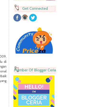
Get Connected
2009,
lu di
ngan
Member Of Blogger Ceria
ional
rbaik
 yang