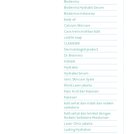
Bioderma
Bioderma Hydrabio Serum
Bioderma Indonesia
body oil
Calcium Skincare
Cara mencerahkan kulit
castile soap
CLEANSER
Dermatologist product.
Dr. Bronners
Holistik
Hydrabio
Hydrabio Serum
Ionic Skincare Syste
Klinik Laser jakarta
Kojic Acid dari Kojiesan
Kojiesan
kulit sehat dan indah dari redwin
sorbolene
Kulit sehat dan lembut dengan
Redwin Sorbolone Moisturiser
Laser Clinic Jakarta
Lasting Hydration