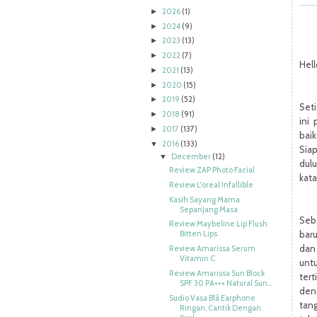
2026
(1)
►
2024
(9)
►
2023
(13)
►
2022
(7)
►
Hell
2021
(13)
►
2020
(15)
►
2019
(52)
►
Seti
2018
(91)
►
ini
2017
(137)
►
bai
2016
(133)
▼
Siap
December
(12)
▼
dul
Review ZAP Photo Facial
kata
Review L'oreal Infallible
Kasih Sayang Mama
Sepanjang Masa
Seb
Review Maybeline Lip Flush
bar
Bitten Lips
dan 
Review Amarissa Serum
Vitamin C
untu
Review Amarissa Sun Block
ter
SPF 30 PA+++ Natural Sun...
den
Sudio Vasa Blå Earphone
tan
Ringan, Cantik Dengan