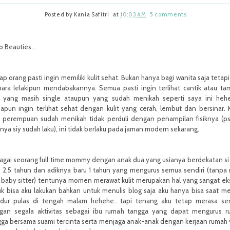
Posted by
Kania Safitri
at
10:03 AM
5 comments
o Beauties...
ap orang pasti ingin memiliki kulit sehat. Bukan hanya bagi wanita saja tetapi
 para lelakipun mendabakannya. Semua pasti ingin terlihat cantik atau t
k yang masih single ataupun yang sudah menikah seperti saya ini hehe
apun ingin terlihat sehat dengan kulit yang cerah, lembut dan bersinar. 
u perempuan sudah menikah tidak perduli dengan penampilan fisiknya (pss
nya siy sudah laku), ini tidak berlaku pada jaman modern sekarang.
agai seorang full time mommy dengan anak dua yang usianya berdekatan si
u 2,5 tahun dan adiknya baru 1 tahun yang mengurus semua sendiri (tanpa
baby sitter) tentunya momen merawat kulit merupakan hal yang sangat eks
k bisa aku lakukan bahkan untuk menulis blog saja aku hanya bisa saat m
tidur pulas di tengah malam hehehe.. tapi tenang aku tetap merasa s
gan segala aktivitas sebagai ibu rumah tangga yang dapat mengurus r
gga bersama suami tercinta serta menjaga anak-anak dengan kerjaan rumah