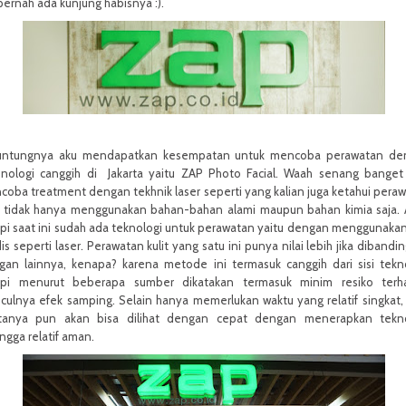
pernah ada kunjung habisnya :).
untungnya aku mendapatkan kesempatan untuk mencoba perawatan de
hnologi canggih di Jakarta yaitu ZAP Photo Facial. Waah senang banget
oba treatment dengan tekhnik laser seperti yang kalian juga ketahui pera
it tidak hanya menggunakan bahan-bahan alami maupun bahan kimia saja.
pi saat ini sudah ada teknologi untuk perawatan yaitu dengan menggunakan
s seperti laser. Perawatan kulit yang satu ini punya nilai lebih jika dibandi
gan lainnya, kenapa? karena metode ini termasuk canggih dari sisi tekn
api menurut beberapa sumber dikatakan termasuk minim resiko terh
ulnya efek samping. Selain hanya memerlukan waktu yang relatif singkat, 
tanya pun akan bisa dilihat dengan cepat dengan menerapkan tekno
ngga relatif aman.