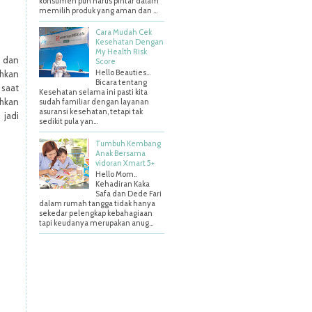
konsumen pun harus pintar dalam
memilih produk yang aman dan ...
Cara Mudah Cek
Kesehatan Dengan
My Health Risk
n dan
Score
Hello Beauties…
ihkan
Bicara tentang
 saat
Kesehatan selama ini pasti kita
ihkan
sudah familiar dengan layanan
asuransi kesehatan, tetapi tak
 jadi
sedikit pula yan...
Tumbuh Kembang
Anak Bersama
vidoran Xmart 5+
Hello Mom..
Kehadiran Kaka
Safa dan Dede Fari
dalam rumah tangga tidak hanya
sekedar pelengkap kebahagiaan
tapi keudanya merupakan anug...