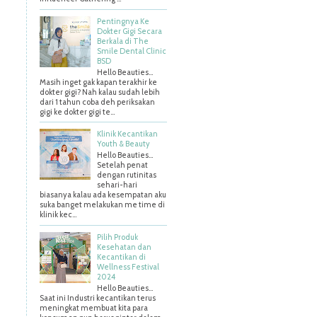
Pentingnya Ke
Dokter Gigi Secara
Berkala di The
Smile Dental Clinic
BSD
Hello Beauties…
Masih inget gak kapan terakhir ke
dokter gigi? Nah kalau sudah lebih
dari 1 tahun coba deh periksakan
gigi ke dokter gigi te...
Klinik Kecantikan
Youth & Beauty
Hello Beauties...
Setelah penat
dengan rutinitas
sehari-hari
biasanya kalau ada kesempatan aku
suka banget melakukan me time di
klinik kec...
Pilih Produk
Kesehatan dan
Kecantikan di
Wellness Festival
2024
Hello Beauties…
Saat ini Industri kecantikan terus
meningkat membuat kita para