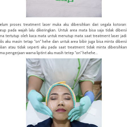
elum proses treatment laser muka aku dibersihkan dari segala kotora
eup pada wajah lalu dikeringkan. Untuk area mata bisa saja tidak dibers
na tertutup oleh kaca mata untuk menutup mata saat treatment laser jadi
alis aku masin tetap "on" hehe dan untuk area bibir juga bisa minta dibers
lian atau tidak seperti aku pada saat treatment tidak minta dibersihkan
ma pengerjaan warna liptint aku masih tetep "on" hehehe...