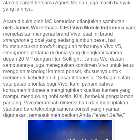
ala red carpet bersama Agnes Mo dan juga masih banyak
yang lainnya.
Acara dibuka oleh MC kemudian dilanjutkan sambutan
oleh
James Wei
sebagai
CEO Vivo Mobile Indonesia
yang
menjelaskan mengenai brand
Vivo, saat ini brand
smartphone
global
yang sedang tumbuh pesat, hari
itu meluncurkan
produk
unggulan terbarunya Vivo V5,
smartphone
pertama di dunia yang dilengkapi kamera
depan 20 MP dengan fitur 'Softlight'. James Wei dalam
sambutannya juga menegaskan komitmen Vivo untuk terus
mengolah teknologi kamera ponsel, khususnya untuk
memenuhi kebutuhan di pasar Indonesia. "Sebagai salah
satu pasar prioritas bagi Vivo, kami paham bahwa
konsumen Indonesia menginginkan kualitas kamera yang
mampu mendukung hobi
selfie.
Kini, berbekal pengalaman
panjang, Vivo merambah dimensi baru dan menciptakan
standard baru teknologi kamera ponsel yang nyaman
digunakan, termasuk memberikan Anda
Perfect Selfie
,"