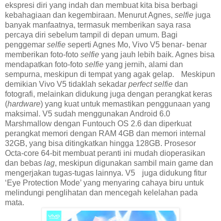
ekspresi diri yang indah dan membuat kita bisa berbagi
kebahagiaan dan kegembiraan. Menurut Agnes,
selfie
juga
banyak manfaatnya, termasuk memberikan saya rasa
percaya diri sebelum tampil di depan umum. Bagi
penggemar
selfie
seperti Agnes Mo, Vivo V5 benar- benar
memberikan foto-foto
selfie
yang jauh lebih baik. Agnes bisa
mendapatkan foto-foto
selfie
yang jernih, alami dan
sempurna, meskipun di tempat yang agak gelap.
Meskipun
demikian Vivo V5 tidaklah sekadar
perfect selfie
dan
fotografi, melainkan didukung juga dengan perangkat keras
(
hardware
) yang kuat untuk memastikan penggunaan yang
maksimal. V5 sudah menggunakan Android 6.0
Marshmallow dengan Funtouch OS 2.6 dan diperkuat
perangkat memori dengan RAM 4GB dan memori internal
32GB, yang bisa ditingkatkan hingga 128GB. Prosesor
Octa-core 64-bit membuat peranti ini mudah dioperasikan
dan bebas
lag
, meskipun digunakan sambil main game dan
mengerjakan tugas-tugas lainnya. V5
juga didukung fitur
‘Eye Protection Mode’ yang menyaring cahaya biru untuk
melindungi penglihatan dan mencegah kelelahan pada
mata.