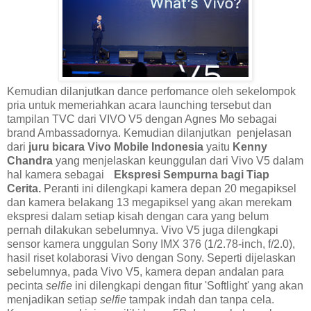
Kemudian dilanjutkan dance perfomance oleh sekelompok
pria untuk memeriahkan acara launching tersebut dan
tampilan TVC dari VIVO V5 dengan Agnes Mo sebagai
brand Ambassadornya. Kemudian dilanjutkan
penjelasan
dari
juru bicara Vivo Mobile Indonesia
yaitu
Kenny
Chandra
yang
menjelaskan keunggulan dari Vivo V5 dalam
hal kamera sebagai
Ekspresi Sempurna bagi Tiap
Cerita.
Peranti ini dilengkapi kamera depan 20 megapiksel
dan kamera belakang 13 megapiksel yang akan merekam
ekspresi dalam setiap kisah dengan cara yang belum
pernah dilakukan sebelumnya. Vivo V5 juga dilengkapi
sensor kamera unggulan Sony IMX 376 (1/2.78-inch, f/2.0),
hasil riset kolaborasi Vivo dengan Sony. Seperti dijelaskan
sebelumnya, pada Vivo V5, kamera depan andalan para
pecinta
selfie
ini dilengkapi dengan fitur 'Softlight' yang akan
menjadikan setiap
selfie
tampak indah dan tanpa cela.