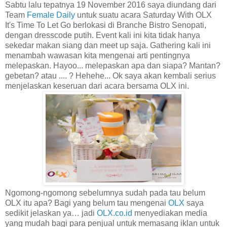
Sabtu lalu tepatnya 19 November 2016 saya diundang dari
Team
Female Daily
untuk suatu acara Saturday With OLX
It's Time To Let Go berlokasi di Branche Bistro Senopati,
dengan dresscode putih. Event kali ini kita tidak hanya
sekedar makan siang dan meet up saja. Gathering kali ini
menambah wawasan kita mengenai arti pentingnya
melepaskan. Hayoo... melepaskan apa dan siapa? Mantan?
gebetan? atau .... ? Hehehe... Ok saya akan kembali serius
menjelaskan keseruan dari acara bersama OLX ini.
Ngomong-ngomong sebelumnya sudah pada tau belum
OLX itu apa? Bagi yang belum tau mengenai
OLX
saya
sedikit jelaskan ya… jadi
OLX.co.id
menyediakan media
yang mudah bagi para penjual untuk memasang iklan untuk