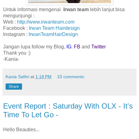
Untuk informasi mengenai
Irwan team
lebih lanjut bisa
mengunjungi :
Web :
http://www.irwanteam.com
Facebook :
Irwan Team Hairdesign
Instagram :
IrwanTeamHairDesign
Jangan lupa follow my Blog,
IG
.
FB
and
Twitter
Thank you :)
-Kania-
Kania Safitri
at
1:18 PM
10 comments:
Share
Event Report : Saturday With OLX - It's
Time To Let Go -
Hello Beauties...