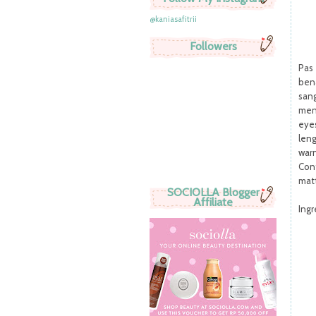
@kaniasafitrii
Followers
Pas
ben
san
men
eyes
leng
war
Cont
matt
SOCIOLLA Blogger
Affiliate
Ingr