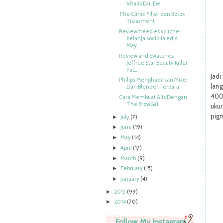
Vitalis Eau De ...
The Clinic Filler dan Botox
Treatment
Review freebies voucher
belanja sociolla edisi
May...
Review and Swatches
Jeffree Star Beauty Killer
Pal...
Jad
Philips Menghadirkan Mixer
lan
Dan Blender Terbaru
400
Cara Membuat Alis Dengan
The BrowGal
uku
pigm
July
(7)
►
June
(19)
►
May
(14)
►
April
(17)
►
March
(9)
►
February
(15)
►
January
(4)
►
2015
(99)
►
2014
(70)
►
Follow My Instagram