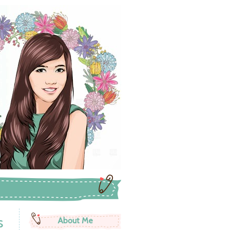
s
About Me