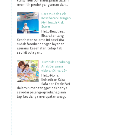
konsumen pun harus pintar dalam
memilih produk yang aman dan ...
Cara Mudah Cek
Kesehatan Dengan
My Health Risk
Score
Hello Beauties…
Bicara tentang
Kesehatan selama ini pasti kita
sudah familiar dengan layanan
asuransi kesehatan, tetapi tak
sedikit pula yan...
Tumbuh Kembang
Anak Bersama
vidoran Xmart 5+
Hello Mom..
Kehadiran Kaka
Safa dan Dede Fari
dalam rumah tangga tidak hanya
sekedar pelengkap kebahagiaan
tapi keudanya merupakan anug...