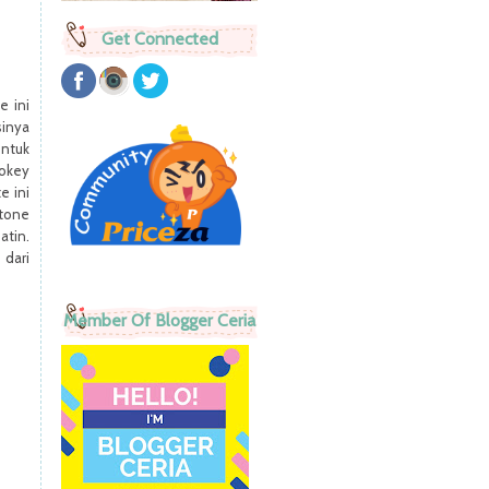
Get Connected
e ini
sinya
ntuk
mokey
e ini
 tone
atin.
 dari
Member Of Blogger Ceria