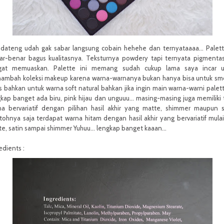
 dateng udah gak sabar langsung cobain hehehe dan ternyataaaa... Palett
ar-benar bagus kualitasnya. Teksturnya powdery tapi ternyata pigmenta
gat memuaskan. Palette ini memang sudah cukup lama saya incar u
ambah koleksi makeup karena warna-warnanya bukan hanya bisa untuk s
 bahkan untuk warna soft natural bahkan jika ingin main warna-warni palett
kap banget ada biru, pink hijau dan unguuu... masing-masing juga memiliki
na bervariatif dengan pilihan hasil akhir yang matte, shimmer maupun s
ohnya saja terdapat warna hitam dengan hasil akhir yang bervariatif mulai
e, satin sampai shimmer Yuhuu... lengkap banget kaaan...
edients :