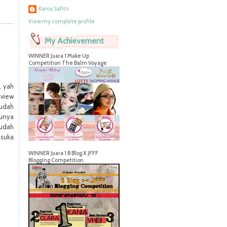
Kania Safitri
View my complete profile
My Achievement
WINNER Juara 1 Make Up
Competition The Balm Voyage
, yah
eview
sudah
punya
sudah
 suka
WINNER Juara 1 B Blog X JFFF
Blogging Competition