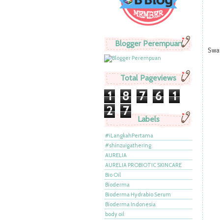
Blogger Perempuan
Swa
Total Pageviews
1
8
7
6
1
2
7
Labels
#iLangkahPertama
#shinzuigathering
AURELIA
AURELIA PROBIOTIC SKINCARE
Bio Oil
Bioderma
Bioderma Hydrabio Serum
Bioderma Indonesia
body oil