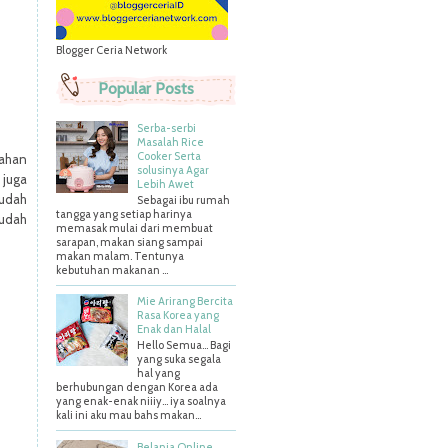
Blogger Ceria Network
Popular Posts
Serba-serbi
Masalah Rice
Cooker Serta
ahan
solusinya Agar
 juga
Lebih Awet
sudah
Sebagai ibu rumah
tangga yang setiap harinya
sudah
memasak mulai dari membuat
sarapan, makan siang sampai
makan malam. Tentunya
kebutuhan makanan ...
Mie Arirang Bercita
Rasa Korea yang
Enak dan Halal
Hello Semua... Bagi
yang suka segala
hal yang
berhubungan dengan Korea ada
yang enak-enak niiiy... iya soalnya
kali ini aku mau bahs makan...
Belanja Online