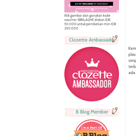
Klik gambar dan gunakan kode
voucher SBNLAGHE diskon IDR
50.000 untuk pembelian min IDR
250.000
Clozette Ambassador
Kem
pla
sim
terb
ada 
B Blog Member