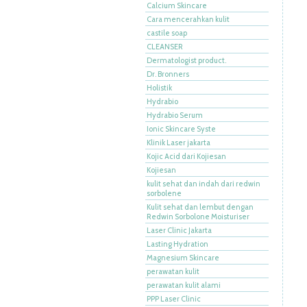
Calcium Skincare
Cara mencerahkan kulit
castile soap
CLEANSER
Dermatologist product.
Dr. Bronners
Holistik
Hydrabio
Hydrabio Serum
Ionic Skincare Syste
Klinik Laser jakarta
Kojic Acid dari Kojiesan
Kojiesan
kulit sehat dan indah dari redwin
sorbolene
Kulit sehat dan lembut dengan
Redwin Sorbolone Moisturiser
Laser Clinic Jakarta
Lasting Hydration
Magnesium Skincare
perawatan kulit
perawatan kulit alami
PPP Laser Clinic