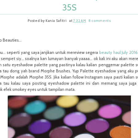
35S
Posted by
Kania Safitri
at
7:32 AM
8 comments
o Beauties...
u... seperti yang saya janjikan untuk mereview segera
beauty haul July 2016
 sempet siy... soalnya kan lumayan banyak yaaaa... ok kali ini aku akan mer
ah satu eyeshadow palette yang pastinya kalau kalian penggemar palette 
a tau dong yah brand Morphe Brushes. Yup Palette eyeshadow yang aku 
 Morphe adalah Morphe 35S. Jika kalian follow Instagram saya pasti kalian 
a tau kalau saya posting eyeshadow palette ini dan memang saya juga
uk efek smokey eyes untuk tampilan mata.