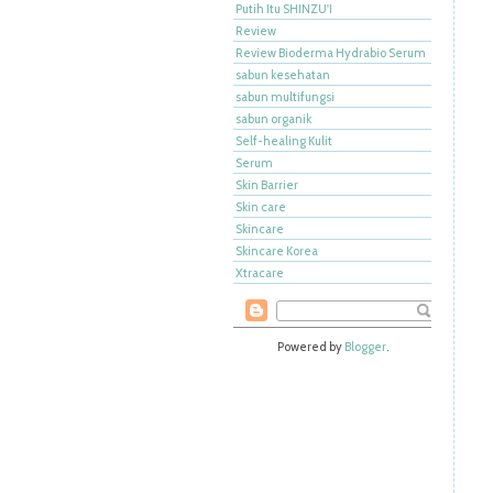
Putih Itu SHINZU'I
Review
Review Bioderma Hydrabio Serum
sabun kesehatan
sabun multifungsi
sabun organik
Self-healing Kulit
Serum
Skin Barrier
Skin care
Skincare
Skincare Korea
Xtracare
Powered by
Blogger
.