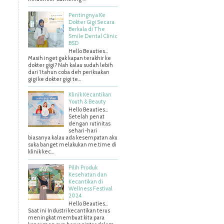
Pentingnya Ke
Dokter Gigi Secara
Berkala di The
Smile Dental Clinic
BSD
Hello Beauties…
Masih inget gak kapan terakhir ke
dokter gigi? Nah kalau sudah lebih
dari 1 tahun coba deh periksakan
gigi ke dokter gigi te...
Klinik Kecantikan
Youth & Beauty
Hello Beauties...
Setelah penat
dengan rutinitas
sehari-hari
biasanya kalau ada kesempatan aku
suka banget melakukan me time di
klinik kec...
Pilih Produk
Kesehatan dan
Kecantikan di
Wellness Festival
2024
Hello Beauties…
Saat ini Industri kecantikan terus
meningkat membuat kita para