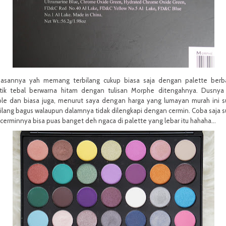
asannya yah memang terbilang cukup biasa saja dengan palette berb
stik tebal berwarna hitam dengan tulisan Morphe ditengahnya. Dusnya
ple dan biasa juga, menurut saya dengan harga yang lumayan murah ini 
ilang bagus walaupun dalamnya tidak dilengkapi dengan cermin. Coba saja 
cerminnya bisa puas banget deh ngaca di palette yang lebar itu hahaha...