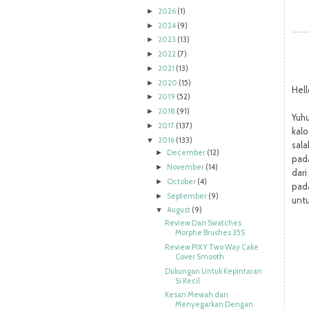
2026
(1)
►
2024
(9)
►
2023
(13)
►
2022
(7)
►
2021
(13)
►
2020
(15)
►
Hell
2019
(52)
►
2018
(91)
►
Yuhu
2017
(137)
►
kalo
2016
(133)
▼
sal
December
(12)
►
pad
November
(14)
►
dari
October
(4)
►
pad
September
(9)
►
unt
August
(9)
▼
Review Dan Swatches
Morphe Brushes 35S
Review PIXY Two Way Cake
Cover Smooth
Dukungan Untuk Kepintaran
Si Kecil
Kesan Mewah dan
Menyegarkan Dengan