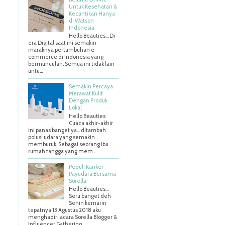
Untuk Kesehatan &
Kecantikan Hanya
di Watson
Indonesia
Hello Beauties... Di
era Digital saat ini semakin
maraknya pertumbuhan e-
commerce di Indonesia yang
bermunculan. Semua ini tidak lain
untu...
Semakin Percaya
Merawat Kulit
Dengan Produk
Lokal
Hello Beauties
Cuaca akhir-akhir
ini panas banget ya… ditambah
polusi udara yang semakin
memburuk. Sebagai seorang ibu
rumah tangga yang mem...
Peduli Kanker
Payudara Bersama
Sorella
Hello Beauties…
Seru banget deh
Senin kemarin
tepatnya 13 Agustus 2018 aku
menghadiri acara Sorella Blogger &
Influencer Gathering ...