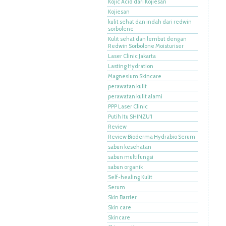
Kojic Acid dari Kojiesan
Kojiesan
kulit sehat dan indah dari redwin
sorbolene
Kulit sehat dan lembut dengan
Redwin Sorbolone Moisturiser
Laser Clinic Jakarta
Lasting Hydration
Magnesium Skincare
perawatan kulit
perawatan kulit alami
PPP Laser Clinic
Putih Itu SHINZU'I
Review
Review Bioderma Hydrabio Serum
sabun kesehatan
sabun multifungsi
sabun organik
Self-healing Kulit
Serum
Skin Barrier
Skin care
Skincare