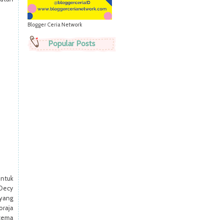
Blogger Ceria Network
Popular Posts
untuk
Decy
yang
oraja
 tema