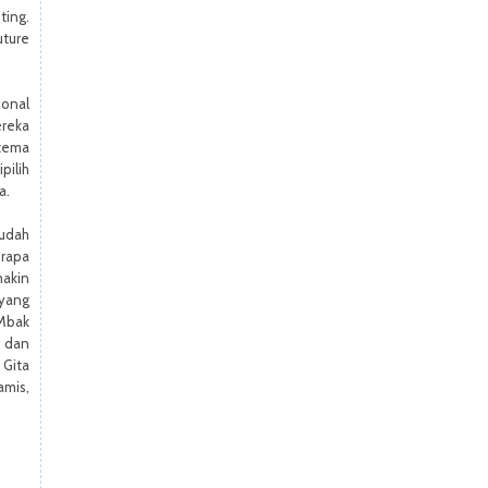
ting.
uture
ional
reka
 tema
pilih
a.
sudah
rapa
makin
 yang
 Mbak
g dan
 Gita
amis,