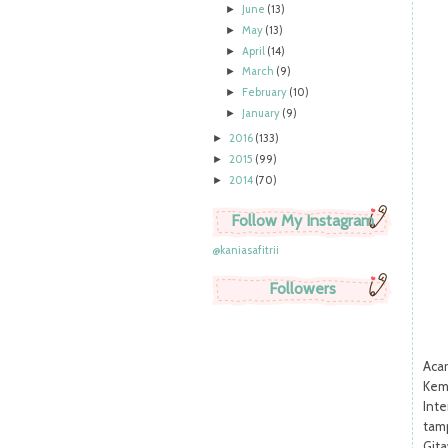
June
(13)
►
May
(13)
►
April
(14)
►
March
(9)
►
February
(10)
►
January
(9)
►
2016
(133)
►
2015
(99)
►
2014
(70)
►
Follow My Instagram
@kaniasafitrii
Followers
Aca
Kem
Int
tam
Gita