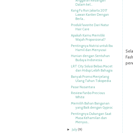
Anggaran Keuangan
Dalam kel...
Kung Fu Run Jakarta 2017
Lawan Kanker Dengan
Berla...
Produk favorite Dari Natur
Hair Care
Apakah Kamu Memiliki
Wajah Proporsional?
Pentingnya Nutrisi untuk Ibu
Hamil dan Menyusui
Sela
Hunian dengan Sentuhan
Fas
Budaya Indonesia
per
LRT City Solusi Bebas Macet
dan Hidup Lebih Bahagia
Banyak Promo Menjelang
Ulang Tahun Tokopedia
Pasar Nusantara
Review Fanbo Precious
White
Memilih Bahan Bangunan
yang Baik dengan Gyproc
Pentingnya Dukungan Saat
Masa Kehamilan dan
Menyus...
July
(9)
►