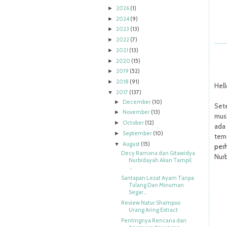
2026
(1)
►
2024
(9)
►
2023
(13)
►
2022
(7)
►
2021
(13)
►
2020
(15)
►
2019
(52)
►
2018
(91)
►
Hell
2017
(137)
▼
December
(10)
►
Set
November
(13)
►
musl
October
(12)
►
ada
September
(10)
►
tem
August
(15)
▼
per
Decy Ramona dan Gitawidya
Nurb
Nurbidayah Akan Tampil
...
Santapan Lezat Ayam Tanpa
Tulang Dan Minuman
Segar...
Review Natur Shampoo
Urang Aring Extract
Pentingnya Rencana dan