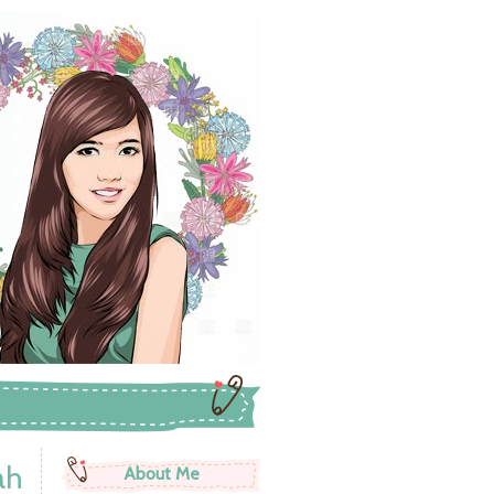
ah
About Me