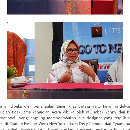
ra ini dibuka oleh penampilan tarian khas Betawi yaitu tarian ondel-o
udian tidak lama kemudian acara dibuka oleh MC mbak Venny dari B
ernational yang langsung memberitahukan dua designer yang terpilih 
pil di Couture Fashion Week New York adalah Decy Ramoda dari Tyramon
widya Nurbidayah dari Let's Travel yang keduanya memberikan sedikit sam