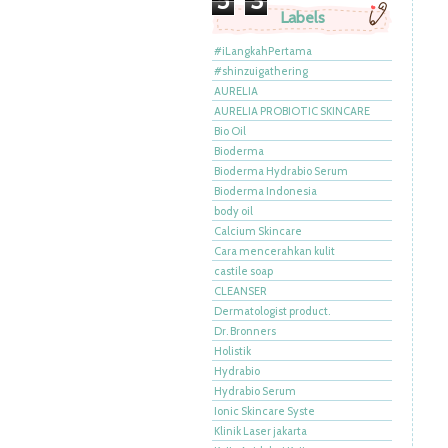
5
3
Labels
#iLangkahPertama
#shinzuigathering
AURELIA
AURELIA PROBIOTIC SKINCARE
Bio Oil
Bioderma
Bioderma Hydrabio Serum
Bioderma Indonesia
body oil
Calcium Skincare
Cara mencerahkan kulit
castile soap
CLEANSER
Dermatologist product.
Dr. Bronners
Holistik
Hydrabio
Hydrabio Serum
Ionic Skincare Syste
Klinik Laser jakarta