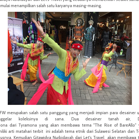
 mulai menampilkan salah satu karyanya masing-masing.
FW merupakan salah satu panggung yang menjadi impian para desainer 
nggelar koleksinya di sana. Dua desainer tanah air, 
ona dari Tyramona yang akan membawa tema "The Rise of BareAllo" 
liki arti matahari terbit ini adalah tema etnik dari Sulawesi Selatan dan T
susnya. Kemudian Gitawidya Nurbidayah dari Let's Travel akan membawa