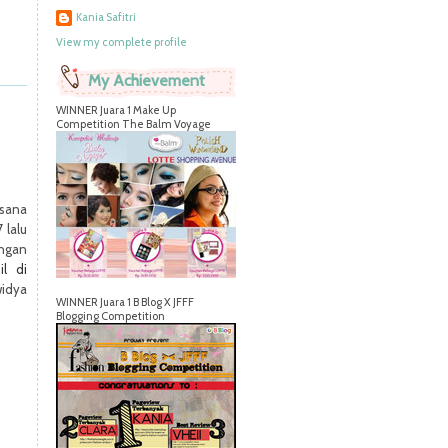
Kania Safitri
View my complete profile
My Achievement
WINNER Juara 1 Make Up
Competition The Balm Voyage
usana
 lalu
engan
il di
idya
WINNER Juara 1 B Blog X JFFF
Blogging Competition