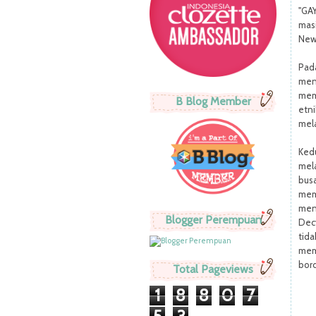
"GA
masi
New
Pad
men
memi
B Blog Member
etn
mel
Ked
mel
bus
memp
meng
Blogger Perempuan
Dec
tida
memu
bord
Total Pageviews
1
8
8
0
7