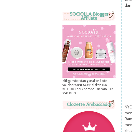
dan
SOCIOLLA Blogger
Affiliate
Klik gambar dan gunakan kode
voucher SBNLAGHE diskon IDR
50.000 untuk pembelian min IDR
250.000
Clozette Ambassador
NYC
me
Ram
memi
khu