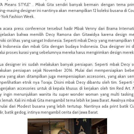
YA Means STYLE" . Mbak Gita sendiri banyak bermain dengan tema prin
ng-masing designer ini nantinya akan menampilkan 12 koleksi busana di Co
 York Fashion Week.
a acara press conference tersebut hadir Mbak Venny dari Brama Internat
jelaskan bahwa memilih Decy Ramona dan Gitawidya karena design me
iki ciri khas yang sangat Indonesia. Seperti mbak Decy yang menampilkan
ik Indonesia dan mbak Gita dengan budaya Indonesia. Dua designer ini di
alui proses kurasi yang sebelumnya mereka harus mengirimkan design merek
ua designer ini sudah melakukan banyak persiapan. Seperti mbak Decy 
akukan persiapan sejak November 2016. Mulai dari mempersiapkan bebe
ana yang akan ditampilkan juga mempersiapkan accesories, yang akan se
erlihatkan etnik nya Toraja. Disini mbak Decy dibantu oleh tim. Seperti
erjakan accesories untuk di kepala khusus di kerjakan oleh tim Red Art.
y ingin menunjukkan wanita itu super wonder woman yang multi taskin
k lemah. Kali ini mbak Gita mengambil tema lebih ke Jawa Barat. Awalnya mba
lai dari Modest busana yang lebih tertutup. Nantinya ada print batik Ci
ir, batik gedog, intinya mengambil cerita dari Jawa Barat.