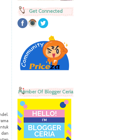
Get Connected
Member Of Blogger Ceria
ndel.
rama
untuk
a dan
butan