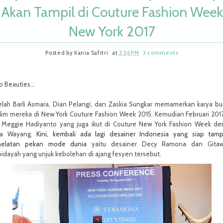
Akan Tampil di Couture Fashion Week
New York 2017
Posted by
Kania Safitri
at
3:26 PM
3 comments
o Beauties...
elah Barli Asmara, Dian Pelangi, dan Zaskia Sungkar memamerkan karya b
im mereka di New York Couture Fashion Week 2015. Kemudian Februari 2017
 Meggie Hadiyanto yang juga ikut di Couture New York Fashion Week d
a Wayang.
Kini, kembali ada lagi desainer Indonesia yang siap tamp
helatan pekan mode dunia
yaitu desainer Decy Ramona dan Gitaw
idayah yang unjuk kebolehan di ajang fesyen tersebut.