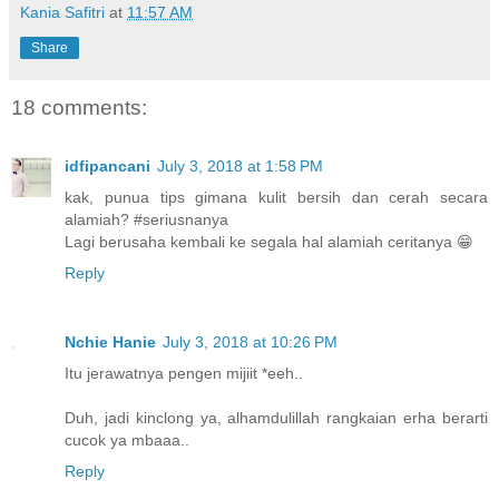
Kania Safitri
at
11:57 AM
Share
18 comments:
idfipancani
July 3, 2018 at 1:58 PM
kak, punua tips gimana kulit bersih dan cerah secara
alamiah? #seriusnanya
Lagi berusaha kembali ke segala hal alamiah ceritanya 😁
Reply
Nchie Hanie
July 3, 2018 at 10:26 PM
Itu jerawatnya pengen mijiit *eeh..
Duh, jadi kinclong ya, alhamdulillah rangkaian erha berarti
cucok ya mbaaa..
Reply