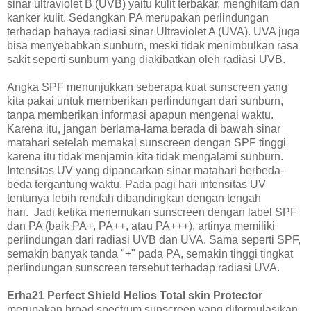
sinar ultraviolet B (UVB) yaitu kulit terbakar, menghitam dan
kanker kulit. Sedangkan PA merupakan perlindungan
terhadap bahaya radiasi sinar Ultraviolet A (UVA). UVA juga
bisa menyebabkan sunburn, meski tidak menimbulkan rasa
sakit seperti sunburn yang diakibatkan oleh radiasi UVB.
Angka SPF menunjukkan seberapa kuat sunscreen yang
kita pakai untuk memberikan perlindungan dari sunburn,
tanpa memberikan informasi apapun mengenai waktu.
Karena itu, jangan berlama-lama berada di bawah sinar
matahari setelah memakai sunscreen dengan SPF tinggi
karena itu tidak menjamin kita tidak mengalami sunburn.
Intensitas UV yang dipancarkan sinar matahari berbeda-
beda tergantung waktu. Pada pagi hari intensitas UV
tentunya lebih rendah dibandingkan dengan tengah
hari. Jadi ketika menemukan sunscreen dengan label SPF
dan PA (baik PA+, PA++, atau PA+++), artinya memiliki
perlindungan dari radiasi UVB dan UVA. Sama seperti SPF,
semakin banyak tanda "+" pada PA, semakin tinggi tingkat
perlindungan sunscreen tersebut terhadap radiasi UVA.
Erha21 Perfect Shield Helios
Total skin Protector
merupakan broad spectrum sunscreen yang diformulasikan