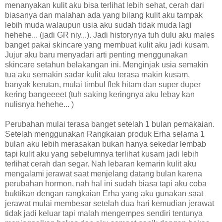
menanyakan kulit aku bisa terlihat lebih sehat, cerah dari
biasanya dan malahan ada yang bilang kulit aku tampak
lebih muda walaupun usia aku sudah tidak muda lagi
hehehe... (jadi GR niy...). Jadi historynya tuh dulu aku males
banget pakai skincare yang membuat kulit aku jadi kusam.
Jujur aku baru menyadari arti penting menggunakan
skincare setahun belakangan ini. Menginjak usia semakin
tua aku semakin sadar kulit aku terasa makin kusam,
banyak kerutan, mulai timbul flek hitam dan super duper
kering bangeeeet (tuh saking keringnya aku lebay kan
nulisnya hehehe... )
Perubahan mulai terasa banget setelah 1 bulan pemakaian.
Setelah menggunakan Rangkaian produk Erha selama 1
bulan aku lebih merasakan bukan hanya sekedar lembab
tapi kulit aku yang sebelumnya terlihat kusam jadi lebih
terlihat cerah dan segar. Nah lebaran kemarin kulit aku
mengalami jerawat saat menjelang datang bulan karena
perubahan hormon, nah hal ini sudah biasa tapi aku coba
buktikan dengan rangkaian Erha yang aku gunakan saat
jerawat mulai membesar setelah dua hari kemudian jerawat
tidak jadi keluar tapi malah mengempes sendiri tentunya