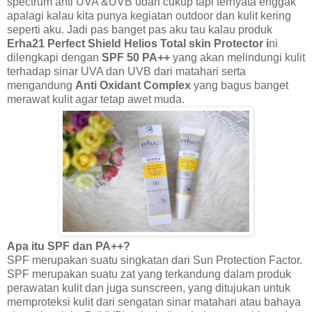
spectrum anti UVA &UVB udah cukup tapi ternyata enggak
apalagi kalau kita punya kegiatan outdoor dan kulit kering
seperti aku. Jadi pas banget pas aku tau kalau produk
Erha21 Perfect Shield Helios
Total skin Protector i
ni
dilengkapi dengan
SPF 50 PA++
yang akan melindungi kulit
terhadap sinar UVA dan UVB dari matahari
serta
mengandung
Anti Oxidant Complex
yang bagus banget
merawat kulit agar tetap awet muda.
Apa itu SPF dan PA++?
SPF merupakan suatu singkatan dari Sun Protection Factor.
SPF merupakan suatu zat yang terkandung dalam produk
perawatan kulit dan juga sunscreen, yang ditujukan untuk
memproteksi kulit dari sengatan sinar matahari atau bahaya