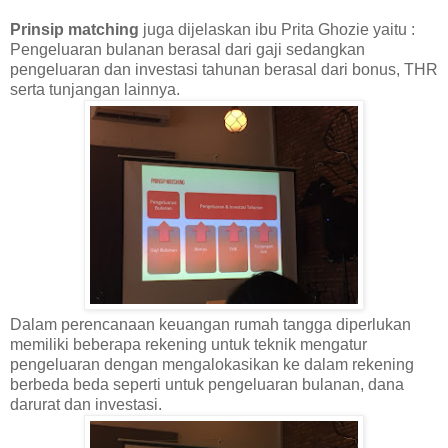
Prinsip matching
juga dijelaskan ibu Prita Ghozie yaitu :
Pengeluaran bulanan berasal dari gaji sedangkan
pengeluaran dan investasi tahunan berasal dari bonus, THR
serta tunjangan lainnya.
Dalam perencanaan keuangan rumah tangga diperlukan
memiliki beberapa rekening untuk teknik mengatur
pengeluaran dengan mengalokasikan ke dalam rekening
berbeda beda seperti untuk pengeluaran bulanan, dana
darurat dan investasi.