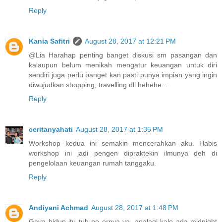
Reply
Kania Safitri
August 28, 2017 at 12:21 PM
@Lia Harahap penting banget diskusi sm pasangan dan
kalaupun belum menikah mengatur keuangan untuk diri
sendiri juga perlu banget kan pasti punya impian yang ingin
diwujudkan shopping, travelling dll hehehe...
Reply
ceritanyahati
August 28, 2017 at 1:35 PM
Workshop kedua ini semakin mencerahkan aku. Habis
workshop ini jadi pengen dipraktekin ilmunya deh di
pengelolaan keuangan rumah tanggaku.
Reply
Andiyani Achmad
August 28, 2017 at 1:48 PM
Gaya hidup itu tuh pe ernya ya, apalagi kalo ada midnight