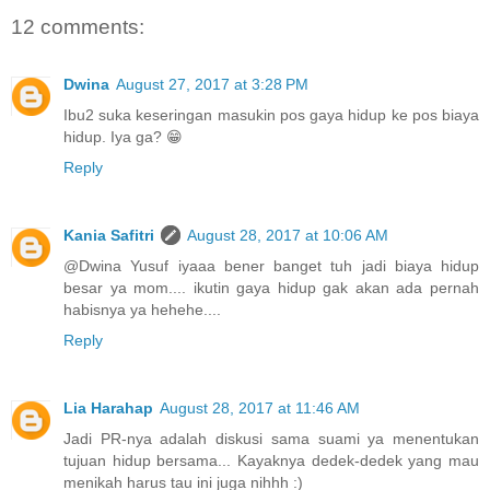
12 comments:
Dwina
August 27, 2017 at 3:28 PM
Ibu2 suka keseringan masukin pos gaya hidup ke pos biaya
hidup. Iya ga? 😁
Reply
Kania Safitri
August 28, 2017 at 10:06 AM
@Dwina Yusuf iyaaa bener banget tuh jadi biaya hidup
besar ya mom.... ikutin gaya hidup gak akan ada pernah
habisnya ya hehehe....
Reply
Lia Harahap
August 28, 2017 at 11:46 AM
Jadi PR-nya adalah diskusi sama suami ya menentukan
tujuan hidup bersama... Kayaknya dedek-dedek yang mau
menikah harus tau ini juga nihhh :)