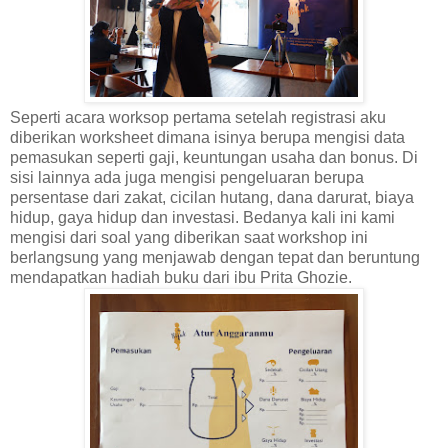
Seperti acara worksop pertama setelah registrasi aku
diberikan worksheet dimana isinya berupa mengisi data
pemasukan seperti gaji, keuntungan usaha dan bonus. Di
sisi lainnya ada juga mengisi pengeluaran berupa
persentase dari zakat, cicilan hutang, dana darurat, biaya
hidup, gaya hidup dan investasi. Bedanya kali ini kami
mengisi dari soal yang diberikan saat workshop ini
berlangsung yang menjawab dengan tepat dan beruntung
mendapatkan hadiah buku dari ibu Prita Ghozie.