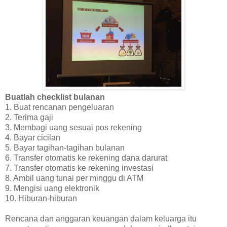
Buatlah checklist bulanan
1. Buat rencanan pengeluaran
2. Terima gaji
3. Membagi uang sesuai pos rekening
4. Bayar cicilan
5. Bayar tagihan-tagihan bulanan
6. Transfer otomatis ke rekening dana darurat
7. Transfer otomatis ke rekening investasi
8. Ambil uang tunai per minggu di ATM
9. Mengisi uang elektronik
10. Hiburan-hiburan
Rencana dan anggaran keuangan dalam keluarga itu