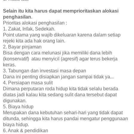
Selain itu kita harus dapat memprioritaskan alokasi
penghasilan
.
Prioritas alokasi penghasilan :
1. Zakat, Infak, Sedekah.
Point utama yang wajib dikeluaran karena dalam setiap
rejeki kita ada hak orang lain.
2. Bayar pinjaman
Bisa dengan cara melunasi jika memiliki dana lebih
(konservatif) atau menyicil (agresif) agar terus bekerja
keras.
3. Tabungan dan investasi masa depan
Dana ini penting disiapkan jangan sampai tidak ya...
4. Persiapan masa sulit
Dimana perputaran roda hidup kita tidak selalu berada
diatas jadi kalau kita sedang sulit dana tersebut dapat
digunakan.
5. Biaya hidup
Merupakan dana kebutuhan sehari-hari yang tidak dapat
ditunda, sehingga kita harus pandai mengatur penggunaan
biaya hidup.
6. Anak & pendidikan