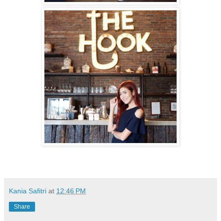
Kania Safitri
at
12:46 PM
Share