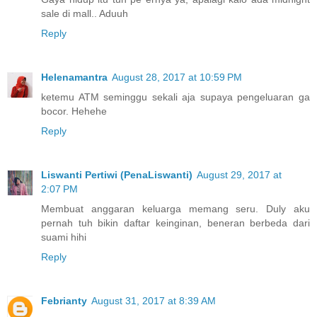
sale di mall.. Aduuh
Reply
Helenamantra
August 28, 2017 at 10:59 PM
ketemu ATM seminggu sekali aja supaya pengeluaran ga
bocor. Hehehe
Reply
Liswanti Pertiwi (PenaLiswanti)
August 29, 2017 at
2:07 PM
Membuat anggaran keluarga memang seru. Duly aku
pernah tuh bikin daftar keinginan, beneran berbeda dari
suami hihi
Reply
Febrianty
August 31, 2017 at 8:39 AM