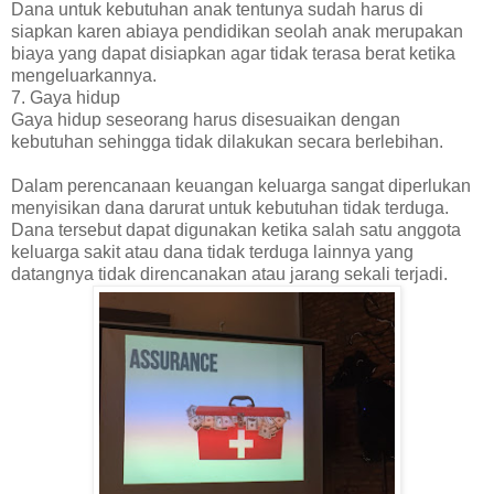
Dana untuk kebutuhan anak tentunya sudah harus di
siapkan karen abiaya pendidikan seolah anak merupakan
biaya yang dapat disiapkan agar tidak terasa berat ketika
mengeluarkannya.
7. Gaya hidup
Gaya hidup seseorang harus disesuaikan dengan
kebutuhan sehingga tidak dilakukan secara berlebihan.
Dalam perencanaan keuangan keluarga sangat diperlukan
menyisikan dana darurat untuk kebutuhan tidak terduga.
Dana tersebut dapat digunakan ketika salah satu anggota
keluarga sakit atau dana tidak terduga lainnya yang
datangnya tidak direncanakan atau jarang sekali terjadi.