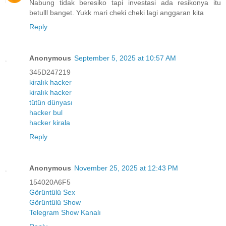
Nabung tidak beresiko tapi investasi ada resikonya itu
betulll banget. Yukk mari cheki cheki lagi anggaran kita
Reply
Anonymous
September 5, 2025 at 10:57 AM
345D247219
kiralık hacker
kiralık hacker
tütün dünyası
hacker bul
hacker kirala
Reply
Anonymous
November 25, 2025 at 12:43 PM
154020A6F5
Görüntülü Sex
Görüntülü Show
Telegram Show Kanalı