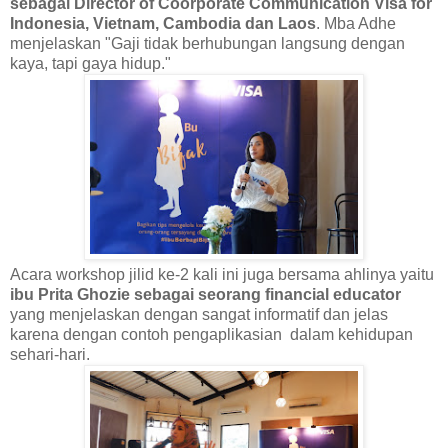
sebagai Director of Coorporate Communication Visa for
Indonesia, Vietnam, Cambodia dan Laos
. Mba Adhe
menjelaskan "Gaji tidak berhubungan langsung dengan
kaya, tapi gaya hidup."
Acara workshop jilid ke-2 kali ini juga bersama ahlinya yaitu
ibu Prita Ghozie sebagai seorang financial educator
yang menjelaskan dengan sangat informatif dan jelas
karena dengan contoh pengaplikasian dalam kehidupan
sehari-hari.