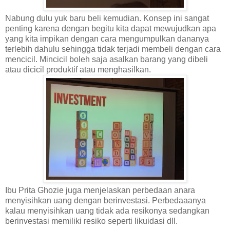
Nabung dulu yuk baru beli kemudian. Konsep ini sangat
penting karena dengan begitu kita dapat mewujudkan apa
yang kita impikan dengan cara mengumpulkan dananya
terlebih dahulu sehingga tidak terjadi membeli dengan cara
mencicil. Mincicil boleh saja asalkan barang yang dibeli
atau dicicil produktif atau menghasilkan.
Ibu Prita Ghozie juga menjelaskan perbedaan anara
menyisihkan uang dengan berinvestasi. Perbedaaanya
kalau menyisihkan uang tidak ada resikonya sedangkan
berinvestasi memiliki resiko seperti likuidasi dll.