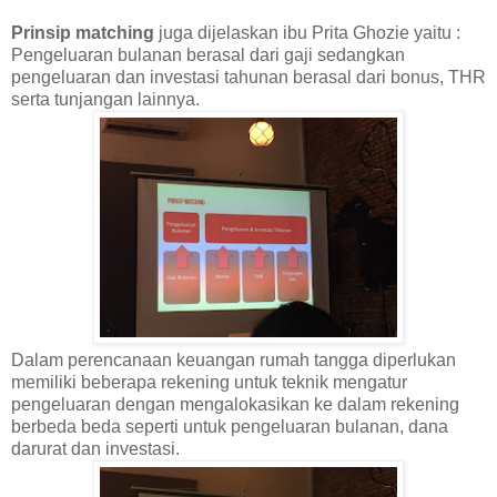
Prinsip matching
juga dijelaskan ibu Prita Ghozie yaitu :
Pengeluaran bulanan berasal dari gaji sedangkan
pengeluaran dan investasi tahunan berasal dari bonus, THR
serta tunjangan lainnya.
Dalam perencanaan keuangan rumah tangga diperlukan
memiliki beberapa rekening untuk teknik mengatur
pengeluaran dengan mengalokasikan ke dalam rekening
berbeda beda seperti untuk pengeluaran bulanan, dana
darurat dan investasi.