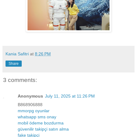
Kania Safitri
at
8:26 PM
Share
3 comments:
Anonymous
July 11, 2025 at 11:26 PM
B868906888
mmorpg oyunlar
whatsapp sms onay
mobil ödeme bozdurma
güvenilir takipçi satın alma
fake takipçi