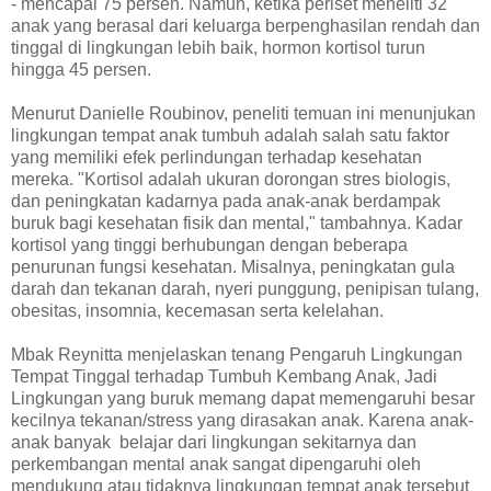
- mencapai 75 persen. Namun, ketika periset meneliti 32
anak yang berasal dari keluarga berpenghasilan rendah dan
tinggal di lingkungan lebih baik, hormon kortisol turun
hingga 45 persen.
Menurut Danielle Roubinov, peneliti temuan ini menunjukan
lingkungan tempat anak tumbuh adalah salah satu faktor
yang memiliki efek perlindungan terhadap kesehatan
mereka. "Kortisol adalah ukuran dorongan stres biologis,
dan peningkatan kadarnya pada anak-anak berdampak
buruk bagi kesehatan fisik dan mental," tambahnya. Kadar
kortisol yang tinggi berhubungan dengan beberapa
penurunan fungsi kesehatan. Misalnya, peningkatan gula
darah dan tekanan darah, nyeri punggung, penipisan tulang,
obesitas, insomnia, kecemasan serta kelelahan.
Mbak Reynitta menjelaskan tenang Pengaruh Lingkungan
Tempat Tinggal terhadap Tumbuh Kembang Anak, Jadi
Lingkungan yang buruk memang dapat memengaruhi besar
kecilnya tekanan/stress yang dirasakan anak. Karena anak-
anak banyak
belajar dari lingkungan sekitarnya dan
perkembangan mental anak sangat dipengaruhi oleh
mendukung atau tidaknya lingkungan tempat anak tersebut