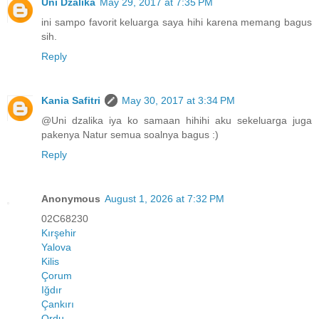
Uni Dzalika
May 29, 2017 at 7:35 PM
ini sampo favorit keluarga saya hihi karena memang bagus
sih.
Reply
Kania Safitri
May 30, 2017 at 3:34 PM
@Uni dzalika iya ko samaan hihihi aku sekeluarga juga
pakenya Natur semua soalnya bagus :)
Reply
Anonymous
August 1, 2026 at 7:32 PM
02C68230
Kırşehir
Yalova
Kilis
Çorum
Iğdır
Çankırı
Ordu