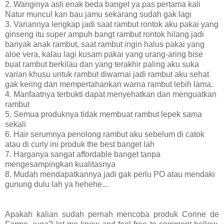
2. Wanginya asli enak beda banget ya pas pertama kali
Natur muncul kan bau jamu sekarang sudah gak lagi
3. Variannya lengkap jadi saat rambut rontok aku pakai yang
ginseng itu super ampuh bangt rambut rontok hilang jadi
banyak anak rambut, saat rambut ingin halus pakai yang
aloe vera, kalau lagi kusam pakai yang urang-aring bise
buat rambut berkilau dan yang terakhir paling aku suka
varian khusu untuk rambut diwarnai jadi rambut aku sehat
gak kering dan mempertahankan warna rambut lebih lama.
4. Manfaatnya terbukti dapat menyehatkan dan menguatkan
rambut
5. Semua produknya tidak membuat rambut lepek sama
sekali
6. Hair serumnya penolong rambut aku sebelum di catok
atau di curly ini produk the best banget lah
7. Harganya sangat affordable banget tanpa
mengesampingkan kualitasnya
8. Mudah mendapatkannya jadi gak perlu PO atau mendaki
gunung dulu lah ya hehehe...
Apakah kalian sudah pernah mencoba produk
Corine de