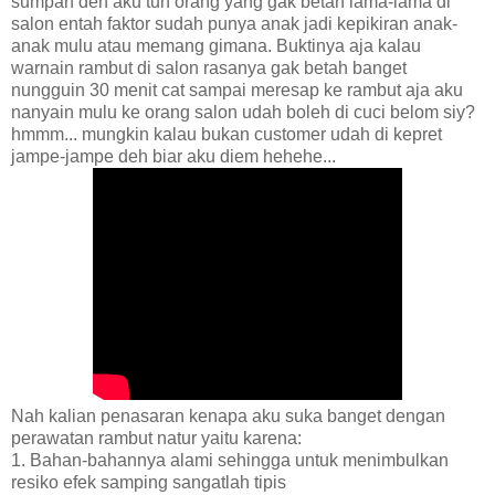
sumpah deh aku tuh orang yang gak betah lama-lama di
salon entah faktor sudah punya anak jadi kepikiran anak-
anak mulu atau memang gimana. Buktinya aja kalau
warnain rambut di salon rasanya gak betah banget
nungguin 30 menit cat sampai meresap ke rambut aja aku
nanyain mulu ke orang salon udah boleh di cuci belom siy?
hmmm... mungkin kalau bukan customer udah di kepret
jampe-jampe deh biar aku diem hehehe...
Nah kalian penasaran kenapa aku suka banget dengan
perawatan rambut natur yaitu karena:
1. Bahan-bahannya alami sehingga untuk menimbulkan
resiko efek samping sangatlah tipis