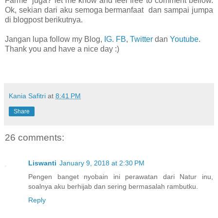
Farme
juga? let me know and feel free to comment bellow.
Ok, sekian dari aku semoga bermanfaat dan sampai jumpa
di blogpost berikutnya.
Jangan lupa follow my Blog,
IG
.
FB
,
Twitter
dan
Youtube
.
Thank you and have a nice day :)
Kania Safitri
at
8:41 PM
Share
26 comments:
Liswanti
January 9, 2018 at 2:30 PM
Pengen banget nyobain ini perawatan dari Natur inu,
soalnya aku berhijab dan sering bermasalah rambutku.
Reply