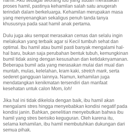
hamil.
Aku
sebagai seorang ibu yang sudah merasakan
proses hamil, pastinya kehamilan salah satu anugerah
terindah dalam berkeluarga. Kehamilan merupakan masa
yang menyenangkan sekaligus penuh tanda tanya
khususnya pada saat hamil anak pertama.
Dulu juga aku sempat merasakan cemas dan selalu ingin
melakukan yang terbaik agar si Kecil tumbuh sehat dan
optimal.
Ibu hamil atau bumil pasti banyak mengalami hal-
hal baru, bukan saja perubahan bentuk tubuh, kemungkinan
bumil tidak asing dengan kesusahan dan ketidaknyamanan.
Beberapa bumil ada yang merasakan mulai dari mual dan
muntah, mulas, kelelahan, kram kaki,
stretch mark
, serta
sederet gangguan lainnya. Namun,
kehamilan juga
mendatangkan kenikmatan tersendiri dan manfaat
kesehatan untuk calon Mom,
loh!
Jika hal ini tidak dikelola dengan baik, ibu hamil akan
mengalami stres hingga menyebabkan kondisi negatif pada
kondisi janin. Bahkan, penelitian menyebutkan bahwa ibu
hamil yang stres berisiko keguguran. Oleh karena itu,
selama kehamilan, ibu hamil membutuhkan dukungan dari
semua pihak.