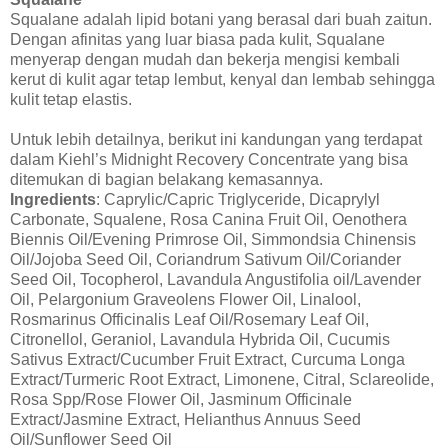
Squalane adalah lipid botani yang berasal dari buah zaitun.
Dengan afinitas yang luar biasa pada kulit, Squalane
menyerap dengan mudah dan bekerja mengisi kembali
kerut di kulit agar tetap lembut, kenyal dan lembab sehingga
kulit tetap elastis.
Untuk lebih detailnya, berikut ini kandungan yang terdapat
dalam Kiehl’s Midnight Recovery Concentrate yang bisa
ditemukan di bagian belakang kemasannya.
Ingredients
: Caprylic/Capric Triglyceride, Dicaprylyl
Carbonate, Squalene, Rosa Canina Fruit Oil, Oenothera
Biennis Oil/Evening Primrose Oil, Simmondsia Chinensis
Oil/Jojoba Seed Oil, Coriandrum Sativum Oil/Coriander
Seed Oil, Tocopherol, Lavandula Angustifolia oil/Lavender
Oil, Pelargonium Graveolens Flower Oil, Linalool,
Rosmarinus Officinalis Leaf Oil/Rosemary Leaf Oil,
Citronellol, Geraniol, Lavandula Hybrida Oil, Cucumis
Sativus Extract/Cucumber Fruit Extract, Curcuma Longa
Extract/Turmeric Root Extract, Limonene, Citral, Sclareolide,
Rosa Spp/Rose Flower Oil, Jasminum Officinale
Extract/Jasmine Extract, Helianthus Annuus Seed
Oil/Sunflower Seed Oil