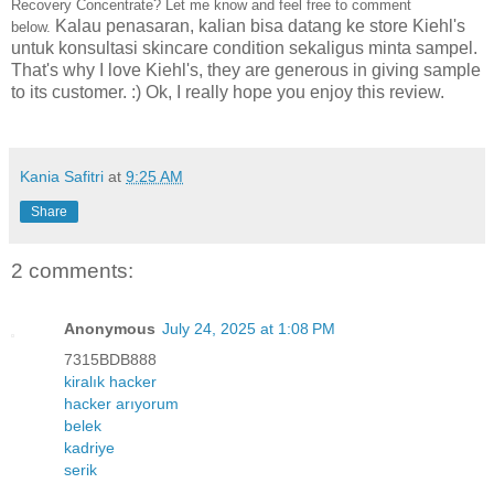
Recovery Concentrate? Let me know and feel free to comment
Kalau penasaran, kalian bisa datang ke store Kiehl's
below.
untuk konsultasi skincare condition sekaligus minta sampel.
That's why I love Kiehl's, they are generous in giving sample
to its customer. :) Ok, I really hope you enjoy this review.
Kania Safitri
at
9:25 AM
Share
2 comments:
Anonymous
July 24, 2025 at 1:08 PM
7315BDB888
kiralık hacker
hacker arıyorum
belek
kadriye
serik