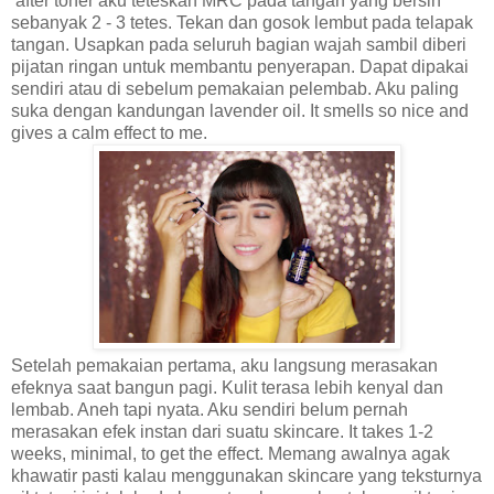
after toner aku teteskan MRC pada tangan yang bersih
sebanyak 2 - 3 tetes. Tekan dan gosok lembut pada telapak
tangan. Usapkan pada seluruh bagian wajah sambil diberi
pijatan ringan untuk membantu penyerapan. Dapat dipakai
sendiri atau di sebelum pemakaian pelembab. Aku paling
suka dengan kandungan lavender oil. It smells so nice and
gives a calm effect to me.
Setelah pemakaian pertama, aku langsung merasakan
efeknya saat bangun pagi. Kulit terasa lebih kenyal dan
lembab. Aneh tapi nyata. Aku sendiri belum pernah
merasakan efek instan dari suatu skincare. It takes 1-2
weeks, minimal, to get the effect. Memang awalnya agak
khawatir pasti kalau menggunakan skincare yang teksturnya