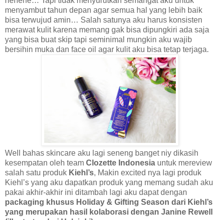
hehehe… Tapi tidak menyurutkan semangat aku untuk
menyambut tahun depan agar semua hal yang lebih baik
bisa terwujud amin… Salah satunya aku harus konsisten
merawat kulit karena memang gak bisa dipungkiri ada saja
yang bisa buat skip tapi seminimal mungkin aku wajib
bersihin muka dan face oil agar kulit aku bisa tetap terjaga.
Well bahas skincare aku lagi seneng banget niy dikasih
kesempatan oleh team
Clozette Indonesia
untuk mereview
salah satu produk
Kiehl’s
, Makin excited nya lagi produk
Kiehl’s yang aku dapatkan produk yang memang sudah aku
pakai akhir-akhir ini ditambah lagi aku dapat dengan
packaging khusus Holiday & Gifting Season dari Kiehl’s
yang merupakan hasil kolaborasi dengan Janine Rewell