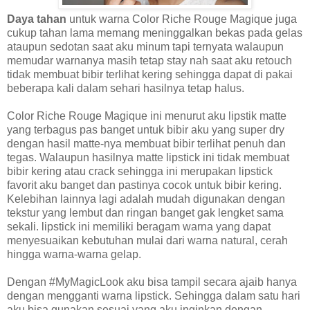
Daya tahan
untuk warna
Color Riche Rouge Magique
juga
cukup tahan lama memang meninggalkan bekas pada gelas
ataupun sedotan saat aku minum tapi ternyata walaupun
memudar warnanya masih tetap stay nah saat aku retouch
tidak membuat bibir terlihat kering sehingga dapat di pakai
beberapa kali dalam sehari hasilnya tetap halus.
Color Riche Rouge Magique
ini menurut aku lipstik matte
yang terbagus pas banget untuk bibir aku yang super dry
dengan hasil matte-nya membuat bibir terlihat penuh dan
tegas. Walaupun hasilnya matte lipstick ini tidak membuat
bibir kering atau crack sehingga ini merupakan lipstick
favorit aku banget dan pastinya
cocok untuk bibir kering.
Kelebihan lainnya lagi adalah m
udah digunakan dengan
tekstur yang lembut dan ringan banget gak lengket sama
sekali. lipstick ini memiliki beragam warna yang dapat
menyesuaikan kebutuhan mulai dari warna natural, cerah
hingga warna-warna gelap.
Dengan #MyMagicLook aku bisa tampil secara ajaib hanya
dengan mengganti warna lipstick. Sehingga dalam satu hari
aku bisa gunakan sesuai yang aku inginkan dengan