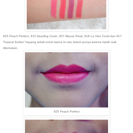
925 Peach Perfect, 915 Dazzling Crush, 907 Mauve Petal, 91
8
La Vien Coral
dan
917
Tropical Sorbet
*sayang sekali untuk warna ini aku belum punya karena masih sulit
ditemukan
.
925 Peach Perfect