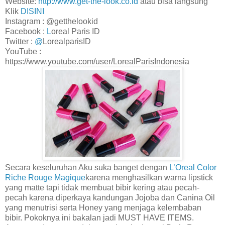
Website:
http://www.get-the-look.co.id
atau bisa langsung
Klik
DISINI
Instagram : @getthelookid
Facebook :
L
oreal Paris ID
Twitter :
@
LorealparisID
YouTube :
https://www.youtube.com/user/LorealParisIndonesia
Secara keseluruhan
Aku suka
banget
dengan
L’Oreal Color
Riche Rouge Magique
karena menghasilkan warna lipstick
yang matte tapi tidak membuat bibir kering atau pecah-
pecah karena diperkaya kandungan Jojoba dan Canina Oil
yang menutrisi serta Honey yang menjaga kelembaban
bibir
.
Pokoknya ini bakalan jadi MUST HAVE ITEMS.