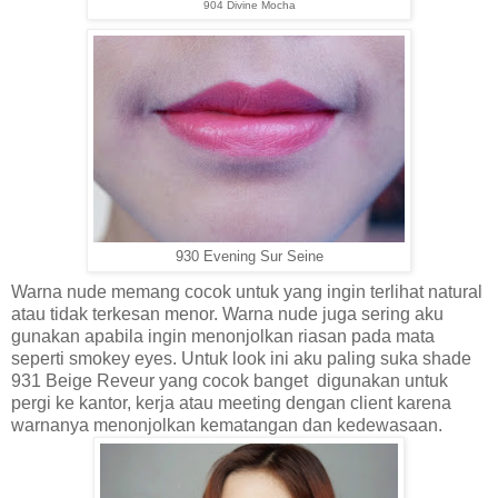
904 Divine Mocha
930 Evening Sur
Seine
Warna nude memang cocok untuk yang ingin terlihat natural
atau tidak terkesan menor. Warna nude juga sering aku
gunakan apabila ingin menonjolkan riasan pada mata
seperti smokey eyes. Untuk look ini aku paling suka shade
93
1
B
eige Reveur
yang
cocok banget
di
gunakan untuk
pergi
ke kantor, kerja atau meeting dengan client
karena
warnanya menonjolkan kematangan dan kedewasaan.