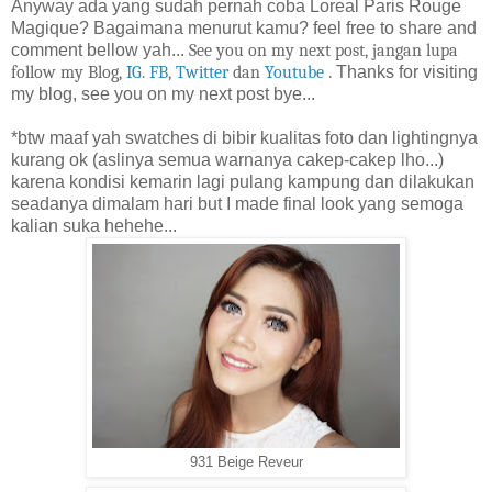
Anyway ada yang sudah pernah coba Loreal Paris Rouge
Magique? Bagaimana menurut kamu? feel free to share and
comment bellow yah...
See you on my next post, jangan lupa
follow my Blog,
IG
.
FB
,
Twitter
dan
Youtube
.
Thanks for visiting
my blog, see you on my next post bye...
*btw maaf yah swatches di bibir kualitas foto dan lightingnya
kurang ok (aslinya semua warnanya cakep-cakep lho...)
karena kondisi kemarin lagi pulang kampung dan dilakukan
seadanya dimalam hari but I made final look yang semoga
kalian suka hehehe...
93
1
B
eige Reveur