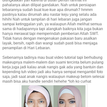
ditingkatkan yah karena di bulan penuh rahmat ini
pahalanya akan dilipat gandakan. Nah untuk persiapan
lebarannya sudah buat kue-kue apa dirumah? hmmm
pastinya kalau dirumah aku nastar keju yang selalu ada
hihihi Nah untuk tampilan di hari lebaran juga jangan
sampai ketinggalan yah, ya walaupun Allah melihat semua
sama di hadapannya tapi alangkah baiknya kita juga bukan
hanya merawat tapi memperindah pemberian Allah SWT.
Tidak harus dengan mengenakan pakaian baru asalkan
layak, bersih, rapih dan wangi sudah pasti bisa menjaga
penampilan di Hari Lebaran.
Sebenarnya tadinya mau buat video tutorial tapi berhubung
makeupnya malem-malem dan suami tercinta belum pulang
kerja juga jadi kalau anak nangis gak ada yang bantuin dan
kepending tuh video jadi aku hanya sempat mengambil foto
saja, jadi saat anak nangis walaupun makeup belom selesai
masih bisa aku handle sendiri hehehe *loh ko curhat