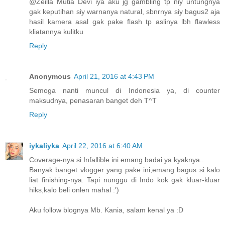
@Zeilla Mutia Devi iya aku jg gambling tp niy untungnya
gak keputihan siy warnanya natural, sbnrnya siy bagus2 aja
hasil kamera asal gak pake flash tp aslinya lbh flawless
kliatannya kulitku
Reply
Anonymous
April 21, 2016 at 4:43 PM
Semoga nanti muncul di Indonesia ya, di counter
maksudnya, penasaran banget deh T^T
Reply
iykaliyka
April 22, 2016 at 6:40 AM
Coverage-nya si Infallible ini emang badai ya kyaknya..
Banyak banget vlogger yang pake ini,emang bagus si kalo
liat finishing-nya. Tapi nunggu di Indo kok gak kluar-kluar
hiks,kalo beli onlen mahal :')
Aku follow blognya Mb. Kania, salam kenal ya :D