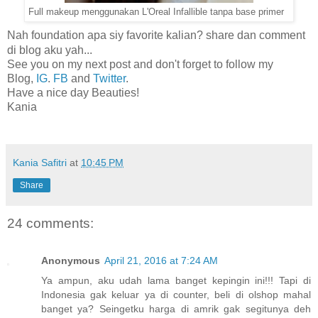
Full makeup menggunakan L'Oreal Infallible tanpa base primer
Nah foundation apa siy favorite kalian? share dan comment
di blog aku yah...
See you on my next post and don't forget to follow my
Blog,
IG
.
FB
and
Twitter
.
Have a nice day Beauties!
Kania
Kania Safitri
at
10:45 PM
Share
24 comments:
Anonymous
April 21, 2016 at 7:24 AM
Ya ampun, aku udah lama banget kepingin ini!!! Tapi di
Indonesia gak keluar ya di counter, beli di olshop mahal
banget ya? Seingetku harga di amrik gak segitunya deh