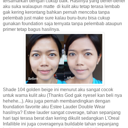
tersamarkan dengan cukup baik. Hasilnya yang bener-bener
aku suka walaupun matte di kulit aku tetap terasa lembab
gak kering kerontang bahkan pernah mencoba tanpa
pelembab just make sure kalau buru-buru bisa cukup
gunakan foundation saja ternyata tanpa pelembab ataupun
primer tetap bagus hasilnya.
Shade 104 golden beige ini menurut aku sangat cocok
untuk warna kulit aku (Thanks God gak nyesel kan beli nya
hehehe...). Aku juga pernah membandingkan dengan
foundation favorite aku Estee Lauder Double Wear
hasilnya? Estee lauder sangat coverage, tahan sepanjang
hari tapi terasa berat dan kering dikulit sedangkan L'Oreal
Infallible ini juga coveragenya buildable tahan sepanjang