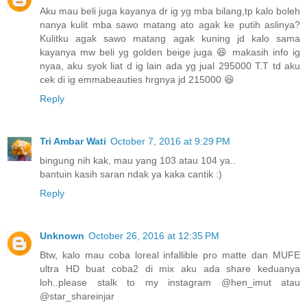
Aku mau beli juga kayanya dr ig yg mba bilang,tp kalo boleh
nanya kulit mba sawo matang ato agak ke putih aslinya?
Kulitku agak sawo matang agak kuning jd kalo sama
kayanya mw beli yg golden beige juga 😆 makasih info ig
nyaa, aku syok liat d ig lain ada yg jual 295000 T.T td aku
cek di ig emmabeauties hrgnya jd 215000 😆
Reply
Tri Ambar Wati
October 7, 2016 at 9:29 PM
bingung nih kak, mau yang 103 atau 104 ya..
bantuin kasih saran ndak ya kaka cantik :)
Reply
Unknown
October 26, 2016 at 12:35 PM
Btw, kalo mau coba loreal infallible pro matte dan MUFE
ultra HD buat coba2 di mix aku ada share keduanya
loh..please stalk to my instagram @hen_imut atau
@star_shareinjar