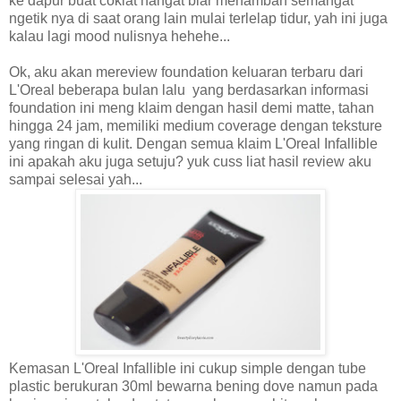
ke dapur buat coklat hangat biar menambah semangat
ngetik nya di saat orang lain mulai terlelap tidur, yah ini juga
kalau lagi mood nulisnya hehehe...
Ok, aku akan mereview foundation keluaran terbaru dari
L'Oreal beberapa bulan lalu yang berdasarkan informasi
foundation ini meng klaim dengan hasil demi matte, tahan
hingga 24 jam, memiliki medium coverage dengan teksture
yang ringan di kulit. Dengan semua klaim L'Oreal Infallible
ini apakah aku juga setuju? yuk cuss liat hasil review aku
sampai selesai yah...
Kemasan L'Oreal Infallible ini cukup simple dengan tube
plastic berukuran 30ml bewarna bening dove namun pada