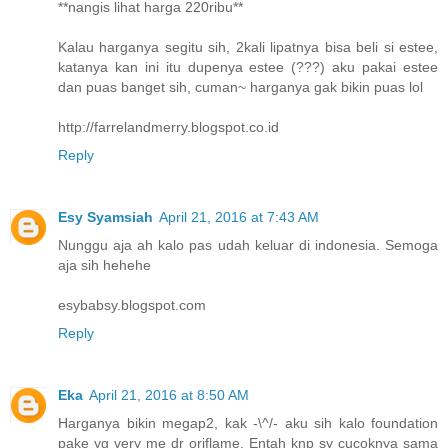
**nangis lihat harga 220ribu**
Kalau harganya segitu sih, 2kali lipatnya bisa beli si estee,
katanya kan ini itu dupenya estee (???) aku pakai estee
dan puas banget sih, cuman~ harganya gak bikin puas lol
http://farrelandmerry.blogspot.co.id
Reply
Esy Syamsiah
April 21, 2016 at 7:43 AM
Nunggu aja ah kalo pas udah keluar di indonesia. Semoga
aja sih hehehe
esybabsy.blogspot.com
Reply
Eka
April 21, 2016 at 8:50 AM
Harganya bikin megap2, kak -\^/- aku sih kalo foundation
pake yg very me dr oriflame. Entah knp sy cucoknya sama