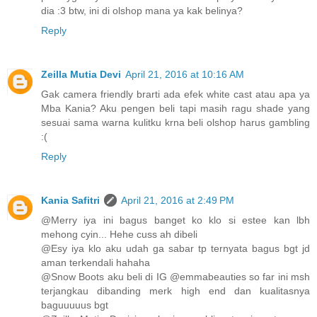
dia :3 btw, ini di olshop mana ya kak belinya?
Reply
Zeilla Mutia Devi
April 21, 2016 at 10:16 AM
Gak camera friendly brarti ada efek white cast atau apa ya
Mba Kania? Aku pengen beli tapi masih ragu shade yang
sesuai sama warna kulitku krna beli olshop harus gambling
:(
Reply
Kania Safitri
April 21, 2016 at 2:49 PM
@Merry iya ini bagus banget ko klo si estee kan lbh
mehong cyin... Hehe cuss ah dibeli
@Esy iya klo aku udah ga sabar tp ternyata bagus bgt jd
aman terkendali hahaha
@Snow Boots aku beli di IG @emmabeauties so far ini msh
terjangkau dibanding merk high end dan kualitasnya
baguuuuus bgt