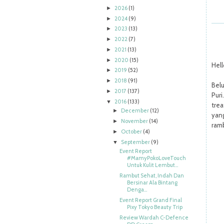
2026
(1)
►
2024
(9)
►
2023
(13)
►
2022
(7)
►
2021
(13)
►
2020
(15)
►
Hell
2019
(52)
►
2018
(91)
►
Bel
2017
(137)
►
Pur
2016
(133)
▼
tre
December
(12)
►
yan
November
(14)
►
ramb
October
(4)
►
September
(9)
▼
Event Report
#MamyPokoLoveTouch
Untuk Kulit Lembut...
Rambut Sehat, Indah Dan
Bersinar Ala Bintang
Denga...
Event Report Grand Final
Pixy Tokyo Beauty Trip
Review Wardah C-Defence