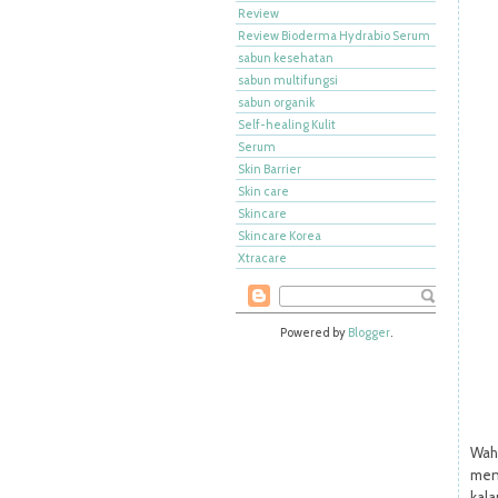
Review
Review Bioderma Hydrabio Serum
sabun kesehatan
sabun multifungsi
sabun organik
Self-healing Kulit
Serum
Skin Barrier
Skin care
Skincare
Skincare Korea
Xtracare
Powered by
Blogger
.
Wah
men
kal