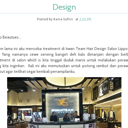
Design
Posted by
Kania Safitri
at
2:05 PM
o Beautues...
um lama ini aku mencoba treatment di Irwan Team Hair Design Salon Lippo
i. Yang namanya cewe seneng banget deh kalo dimanjain dengan berb
atment di salon which is kita tinggal duduk manis untuk melakukan pera
g kita inginkan. Kali ini aku memutuskan untuk potong rambut dan pera
ut agar terlihat segar kembali penampilanku.