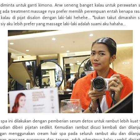
 diminta untuk ganti kimono. Anw seneng banget kalau untuk perawatan 
g ada treatment massage nya prefer memilih perempuan entah kenapa ra
h kalau di pijat disalon dengan laki-laki hehehe... *bukan takut dimarahin 
 siy aku lebih prefer yang massage laki-laki adalah suami aku hahaha...
 spa ini dilakukan dengan pemberian serum detox untuk rambut lebih kuat
udian diberi pijatan sedikit. Kemudian rambut dicuci kembali dan dilanj
gan menggunakan cream hair spa pada seluruh rambut aku dan dilanju
gan massage punggung dan tangan, aduh nikmatnya kalau sambil dipijat