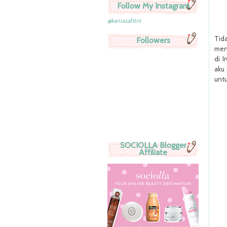
Follow My Instagram
@kaniasafitrii
Tid
Followers
men
di 
aku 
unt
SOCIOLLA Blogger
Affiliate