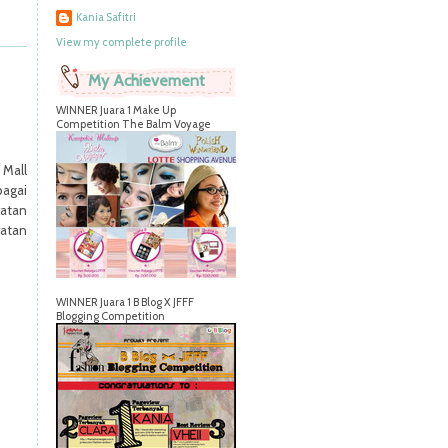
Kania Safitri
View my complete profile
My Achievement
WINNER Juara 1 Make Up
Competition The Balm Voyage
 Mall
agai
watan
watan
WINNER Juara 1 B Blog X JFFF
Blogging Competition