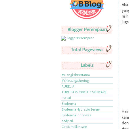
Aku
yan
risi
juga
Blogger Perempuan
Total Pageviews
Labels
#iLangkahPertama
#shinzuigathering
AURELIA
AURELIA PROBIOTIC SKINCARE
Bio Oil
Bioderma
Bioderma Hydrabio Serum
Hair
Bioderma Indonesia
kem
body oil
den
Calcium Skincare
den