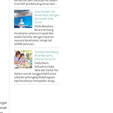
konsumen pun harus pintar dalam
memilih produk yang aman dan ...
Cara Mudah Cek
Kesehatan Dengan
My Health Risk
Score
Hello Beauties…
Bicara tentang
Kesehatan selama ini pasti kita
sudah familiar dengan layanan
asuransi kesehatan, tetapi tak
sedikit pula yan...
Tumbuh Kembang
Anak Bersama
vidoran Xmart 5+
Hello Mom..
Kehadiran Kaka
Safa dan Dede Fari
dalam rumah tangga tidak hanya
sekedar pelengkap kebahagiaan
tapi keudanya merupakan anug...
ngat
betah
an.