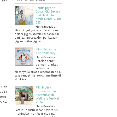
Pentingnya Ke
Dokter Gigi Secara
Berkala di The
Smile Dental Clinic
BSD
Hello Beauties…
Masih inget gak kapan terakhir ke
dokter gigi? Nah kalau sudah lebih
dari 1 tahun coba deh periksakan
gigi ke dokter gigi te...
Klinik Kecantikan
Youth & Beauty
Hello Beauties...
Setelah penat
dengan rutinitas
sehari-hari
biasanya kalau ada kesempatan aku
suka banget melakukan me time di
klinik kec...
mnya
Pilih Produk
Kesehatan dan
idak
Kecantikan di
mer,
Wellness Festival
 blow
2024
Hello Beauties…
Saat ini Industri kecantikan terus
meningkat membuat kita para