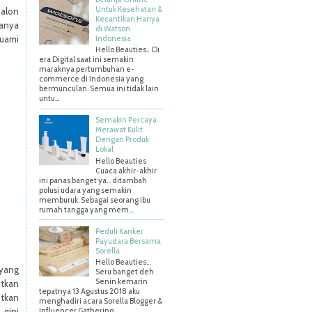
Untuk Kesehatan &
salon
Kecantikan Hanya
sanya
di Watson
Indonesia
suami
Hello Beauties... Di
era Digital saat ini semakin
maraknya pertumbuhan e-
commerce di Indonesia yang
bermunculan. Semua ini tidak lain
untu...
Semakin Percaya
Merawat Kulit
Dengan Produk
Lokal
Hello Beauties
Cuaca akhir-akhir
ini panas banget ya… ditambah
polusi udara yang semakin
memburuk. Sebagai seorang ibu
rumah tangga yang mem...
Peduli Kanker
Payudara Bersama
Sorella
Hello Beauties…
 yang
Seru banget deh
Senin kemarin
utkan
tepatnya 13 Agustus 2018 aku
tkan
menghadiri acara Sorella Blogger &
 gini
Influencer Gathering ...