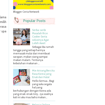
Blogger Ceria Network
elama
Popular Posts
milih
erasa
Serba-serbi
r spa
Masalah Rice
Cooker Serta
solusinya Agar
Lebih Awet
Sebagai ibu rumah
tangga yang setiap harinya
memasak mulai dari membuat
sarapan, makan siang sampai
makan malam. Tentunya
kebutuhan makanan ...
Mie Arirang Bercita
Rasa Korea yang
Enak dan Halal
Hello Semua... Bagi
yang suka segala
hal yang
berhubungan dengan Korea ada
yang enak-enak niiiy... iya soalnya
kali ini aku mau bahs makan...
Belanja Online