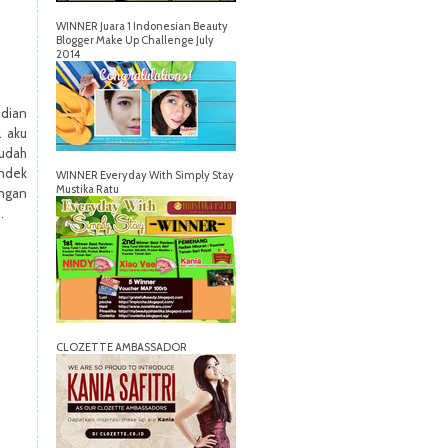
WINNER Juara 1 Indonesian Beauty
Blogger Make Up Challenge July
2014
udian
l aku
 udah
ndek
WINNER Everyday With Simply Stay
Mustika Ratu
engan
.
CLOZETTE AMBASSADOR