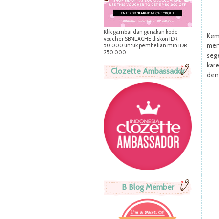
Klik gambar dan gunakan kode
Kem
voucher SBNLAGHE diskon IDR
men
50.000 untuk pembelian min IDR
250.000
sege
kare
Clozette Ambassador
den
B Blog Member