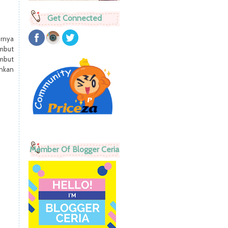
Get Connected
rnya
ambut
mbut
ankan
Member Of Blogger Ceria