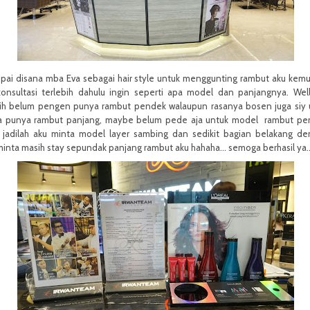
pai disana mba Eva sebagai hair style untuk menggunting rambut aku kem
konsultasi terlebih dahulu ingin seperti apa model dan panjangnya. Wel
ih belum pengen punya rambut pendek walaupun rasanya bosen juga siy
a punya rambut panjang, maybe belum pede aja untuk model rambut pe
 jadilah aku minta model layer sambing dan sedikit bagian belakang d
nta masih stay sepundak panjang rambut aku hahaha... semoga berhasil ya..