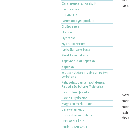
Cara mencerahkan kulit
rasa
castile soap
CLEANSER
Dermatologist product.
Dr. Bronners
Holistik
Hydrabio
Hydrabio Serum
Ionic Skincare Syste
Klinik Laser jakarta
Kojic Acid dari Kojiesan
Kojiesan
kulit sehat dan indah dari redwin
sorbolene
Kulit sehat dan lembut dengan
Redwin Sorbolone Moisturiser
Laser Clinic Jakarta
Set
Lasting Hydration
men
Magnesium Skincare
men
perawatan kulit
jadi
perawatan kulit alami
dry 
PPP Laser Clinic
Putih Itu SHINZU'I