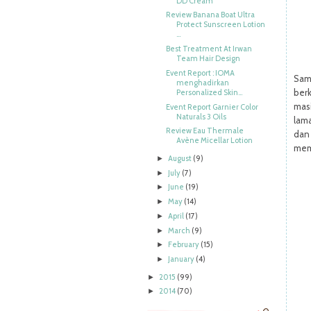
DD Cream
Review Banana Boat Ultra
Protect Sunscreen Lotion
...
Best Treatment At Irwan
Team Hair Design
Event Report : IOMA
Sam
menghadirkan
ber
Personalized Skin...
mas
Event Report Garnier Color
Naturals 3 Oils
lam
Review Eau Thermale
dan
Avène Micellar Lotion
memi
August
(9)
►
July
(7)
►
June
(19)
►
May
(14)
►
April
(17)
►
March
(9)
►
February
(15)
►
January
(4)
►
2015
(99)
►
2014
(70)
►