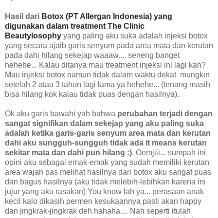
Hasil dari
Botox (PT Allergan Indonesia)
yang
digunakan dalam treatment The Clinic
Beautylosophy
yang paling aku suka adalah injeksi botox
yang secara ajaib garis senyum pada area mata dan kerutan
pada dahi hilang sekejap waaaw.... seneng banget
hehehe... Kalau ditanya mau treatment injeksi ini lagi kah?
Mau injeksi botox namun tidak dalam waktu dekat
mungkin
setelah 2 atau 3 tahun lagi lama ya hehehe... (tenang masih
bisa hilang kok kalau tidak puas dengan hasilnya).
Ok aku garis bawahi yah bahwa
perubahan terjadi dengan
sangat signifikan dalam sekejap yang aku paling suka
adalah ketika garis-garis senyum area mata dan kerutan
dahi aku sungguh-sungguh tidak ada it means kerutan
sekitar mata dan dahi pun hilang :)
. Oemjiii... sumpah ini
opini aku sebagai emak-emak yang sudah memiliki kerutan
area wajah pas melihat hasilnya dari botox aku sangat puas
dan bagus hasilnya (aku tidak melebih-lebihkan karena ini
jujur yang aku rasakan) You know lah ya... perasaan anak
kecil kalo dikasih permen kesukaannya pasti akan happy
dan jingkrak-jingkrak deh hahaha.... Nah seperti itulah