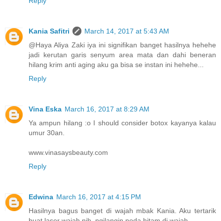
Reply
Kania Safitri
March 14, 2017 at 5:43 AM
@Haya Aliya Zaki iya ini signifikan banget hasilnya hehehe
jadi kerutan garis senyum area mata dan dahi beneran
hilang krim anti aging aku ga bisa se instan ini hehehe...
Reply
Vina Eska
March 16, 2017 at 8:29 AM
Ya ampun hilang :o I should consider botox kayanya kalau
umur 30an.
www.vinasaysbeauty.com
Reply
Edwina
March 16, 2017 at 4:15 PM
Hasilnya bagus banget di wajah mbak Kania. Aku tertarik
buat laser wajah nih, ngilangin noda hitam di wajah.