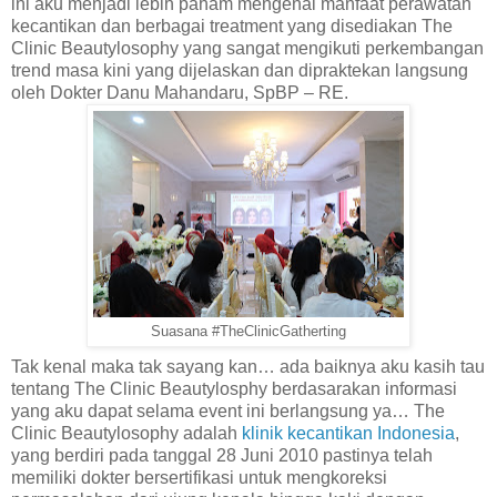
ini aku menjadi lebih paham mengenai manfaat perawatan
kecantikan dan berbagai treatment yang disediakan The
Clinic Beautylosophy yang sangat mengikuti perkembangan
trend masa kini yang dijelaskan dan dipraktekan langsung
oleh Dokter Danu Mahandaru, SpBP – RE.
Suasana #TheClinicGatherting
Tak kenal maka tak sayang kan… ada baiknya aku kasih tau
tentang The Clinic Beautylosphy berdasarakan informasi
yang aku dapat selama event ini berlangsung ya…
The
Clinic Beautylosophy adalah
klinik kecantikan Indonesia
,
yang berdiri pada tanggal 28 Juni 2010 pastinya telah
memiliki dokter bersertifikasi
untuk mengkoreksi