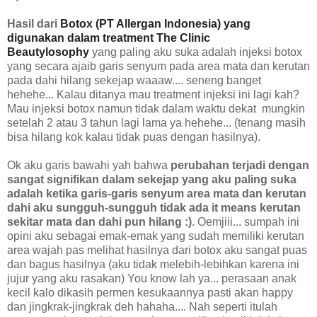
Hasil dari
Botox (PT Allergan Indonesia)
yang
digunakan dalam treatment The Clinic
Beautylosophy
yang paling aku suka adalah injeksi botox
yang secara ajaib garis senyum pada area mata dan kerutan
pada dahi hilang sekejap waaaw.... seneng banget
hehehe... Kalau ditanya mau treatment injeksi ini lagi kah?
Mau injeksi botox namun tidak dalam waktu dekat
mungkin
setelah 2 atau 3 tahun lagi lama ya hehehe... (tenang masih
bisa hilang kok kalau tidak puas dengan hasilnya).
Ok aku garis bawahi yah bahwa
perubahan terjadi dengan
sangat signifikan dalam sekejap yang aku paling suka
adalah ketika garis-garis senyum area mata dan kerutan
dahi aku sungguh-sungguh tidak ada it means kerutan
sekitar mata dan dahi pun hilang :)
. Oemjiii... sumpah ini
opini aku sebagai emak-emak yang sudah memiliki kerutan
area wajah pas melihat hasilnya dari botox aku sangat puas
dan bagus hasilnya (aku tidak melebih-lebihkan karena ini
jujur yang aku rasakan) You know lah ya... perasaan anak
kecil kalo dikasih permen kesukaannya pasti akan happy
dan jingkrak-jingkrak deh hahaha.... Nah seperti itulah