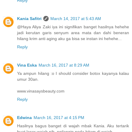
Reply
Kania Safitri
March 14, 2017 at 5:43 AM
@Haya Aliya Zaki iya ini signifikan banget hasilnya hehehe
jadi kerutan garis senyum area mata dan dahi beneran
hilang krim anti aging aku ga bisa se instan ini hehehe...
Reply
Vina Eska
March 16, 2017 at 8:29 AM
Ya ampun hilang :o I should consider botox kayanya kalau
umur 30an.
www.vinasaysbeauty.com
Reply
Edwina
March 16, 2017 at 4:15 PM
Hasilnya bagus banget di wajah mbak Kania. Aku tertarik
buat laser wajah nih, ngilangin noda hitam di wajah.