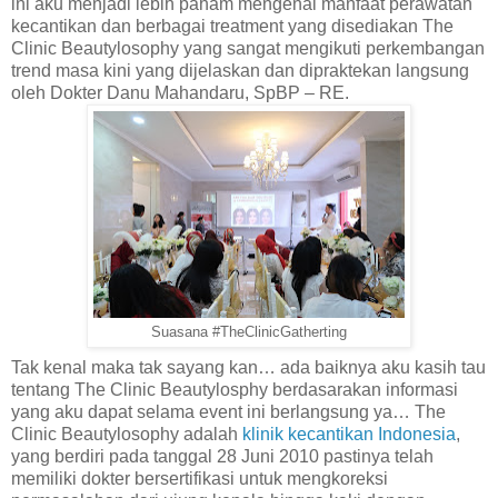
ini aku menjadi lebih paham mengenai manfaat perawatan
kecantikan dan berbagai treatment yang disediakan The
Clinic Beautylosophy yang sangat mengikuti perkembangan
trend masa kini yang dijelaskan dan dipraktekan langsung
oleh Dokter Danu Mahandaru, SpBP – RE.
Suasana #TheClinicGatherting
Tak kenal maka tak sayang kan… ada baiknya aku kasih tau
tentang The Clinic Beautylosphy berdasarakan informasi
yang aku dapat selama event ini berlangsung ya…
The
Clinic Beautylosophy adalah
klinik kecantikan Indonesia
,
yang berdiri pada tanggal 28 Juni 2010 pastinya telah
memiliki dokter bersertifikasi
untuk mengkoreksi