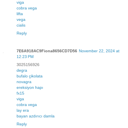
viga
cobra vega
lifta
vega
cialis
Reply
7E6A918AC9Fiona8656CD7D56
November 22, 2024 at
12:23 PM
3025156926
degra
bufalo çikolata
novagra
ereksiyon hapı
fx15
viga
cobra vega
lay era
bayan azdırıcı damla
Reply