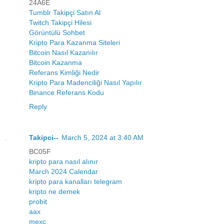
24A6E
Tumblr Takipçi Satın Al
Twitch Takipçi Hilesi
Görüntülü Sohbet
Kripto Para Kazanma Siteleri
Bitcoin Nasıl Kazanılır
Bitcoin Kazanma
Referans Kimliği Nedir
Kripto Para Madenciliği Nasıl Yapılır
Binance Referans Kodu
Reply
Takipci--
March 5, 2024 at 3:40 AM
BC05F
kripto para nasıl alınır
March 2024 Calendar
kripto para kanalları telegram
kripto ne demek
probit
aax
mexc