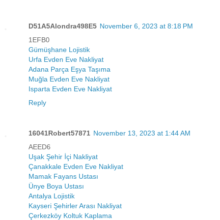
D51A5Alondra498E5
November 6, 2023 at 8:18 PM
1EFB0
Gümüşhane Lojistik
Urfa Evden Eve Nakliyat
Adana Parça Eşya Taşıma
Muğla Evden Eve Nakliyat
Isparta Evden Eve Nakliyat
Reply
16041Robert57871
November 13, 2023 at 1:44 AM
AEED6
Uşak Şehir İçi Nakliyat
Çanakkale Evden Eve Nakliyat
Mamak Fayans Ustası
Ünye Boya Ustası
Antalya Lojistik
Kayseri Şehirler Arası Nakliyat
Çerkezköy Koltuk Kaplama