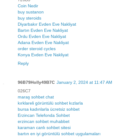
Coin Nedir
buy sustanon
buy steroids
Diyarbakır Evden Eve Nakliyat
Bartın Evden Eve Nakliyat
Ordu Evden Eve Nakliyat
Adana Evden Eve Nakliyat
order steroid cycles
Konya Evden Eve Nakliyat
Reply
96B79Holly49B7C
January 2, 2024 at 11:47 AM
026C7
maraş sohbet chat
kırklareli görüntülü sohbet kızlarla
bursa kadınlarla ücretsiz sohbet
Erzincan Telefonda Sohbet
erzincan sohbet muhabbet
karaman canlı sohbet sitesi
bartın en iyi görüntülü sohbet uygulamaları