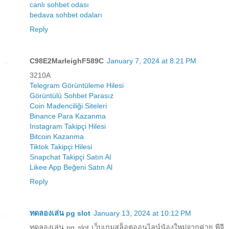
canlı sohbet odası
bedava sohbet odaları
Reply
C98E2MarleighF589C
January 7, 2024 at 8:21 PM
3210A
Telegram Görüntüleme Hilesi
Görüntülü Sohbet Parasız
Coin Madenciliği Siteleri
Binance Para Kazanma
Instagram Takipçi Hilesi
Bitcoin Kazanma
Tiktok Takipçi Hilesi
Snapchat Takipçi Satın Al
Likee App Beğeni Satın Al
Reply
ทดลองเล่น pg slot
January 13, 2024 at 10:12 PM
ทดลองเล่น pg slot เว็บเกมสล็อตออนไลน์น้องใหม่จากค่าย พีจี