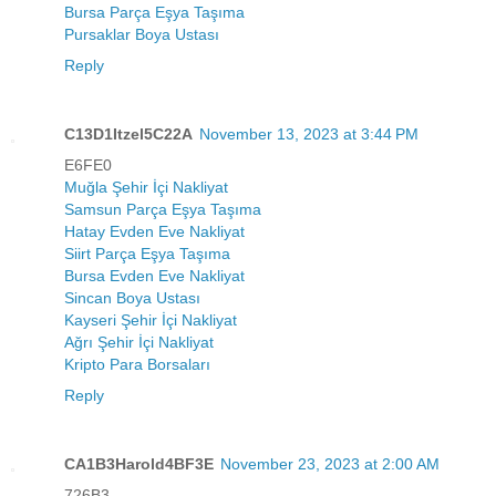
Bursa Parça Eşya Taşıma
Pursaklar Boya Ustası
Reply
C13D1Itzel5C22A
November 13, 2023 at 3:44 PM
E6FE0
Muğla Şehir İçi Nakliyat
Samsun Parça Eşya Taşıma
Hatay Evden Eve Nakliyat
Siirt Parça Eşya Taşıma
Bursa Evden Eve Nakliyat
Sincan Boya Ustası
Kayseri Şehir İçi Nakliyat
Ağrı Şehir İçi Nakliyat
Kripto Para Borsaları
Reply
CA1B3Harold4BF3E
November 23, 2023 at 2:00 AM
726B3