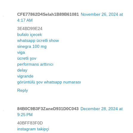
CFE77862D4Selah1B89B61081
November 26, 2024 at
4:17 AM
3E4BD99E24
bufalo içecek
whatsapp ücretli show
sinegra 100 mg
viga
ücretli şov
performans arttırıcı
delay
vigrande
görüntülü şov whatsapp numarası
Reply
84B0C9B3F3ZaneD931D0C043
December 28, 2024 at
9:25 PM
40BFF83F0D
instagram takipçi