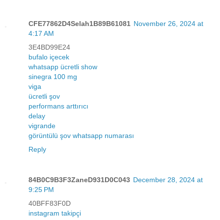
CFE77862D4Selah1B89B61081
November 26, 2024 at
4:17 AM
3E4BD99E24
bufalo içecek
whatsapp ücretli show
sinegra 100 mg
viga
ücretli şov
performans arttırıcı
delay
vigrande
görüntülü şov whatsapp numarası
Reply
84B0C9B3F3ZaneD931D0C043
December 28, 2024 at
9:25 PM
40BFF83F0D
instagram takipçi