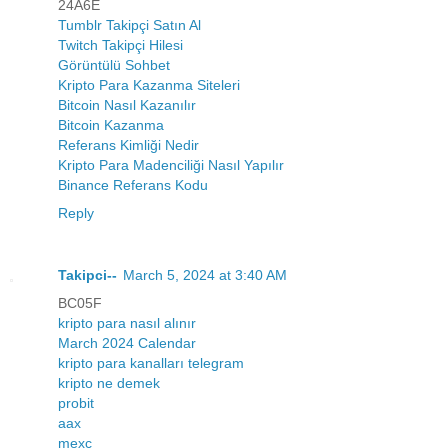
24A6E
Tumblr Takipçi Satın Al
Twitch Takipçi Hilesi
Görüntülü Sohbet
Kripto Para Kazanma Siteleri
Bitcoin Nasıl Kazanılır
Bitcoin Kazanma
Referans Kimliği Nedir
Kripto Para Madenciliği Nasıl Yapılır
Binance Referans Kodu
Reply
Takipci--
March 5, 2024 at 3:40 AM
BC05F
kripto para nasıl alınır
March 2024 Calendar
kripto para kanalları telegram
kripto ne demek
probit
aax
mexc