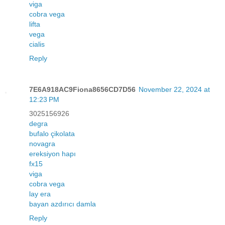
viga
cobra vega
lifta
vega
cialis
Reply
7E6A918AC9Fiona8656CD7D56
November 22, 2024 at
12:23 PM
3025156926
degra
bufalo çikolata
novagra
ereksiyon hapı
fx15
viga
cobra vega
lay era
bayan azdırıcı damla
Reply