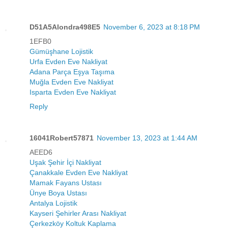
D51A5Alondra498E5
November 6, 2023 at 8:18 PM
1EFB0
Gümüşhane Lojistik
Urfa Evden Eve Nakliyat
Adana Parça Eşya Taşıma
Muğla Evden Eve Nakliyat
Isparta Evden Eve Nakliyat
Reply
16041Robert57871
November 13, 2023 at 1:44 AM
AEED6
Uşak Şehir İçi Nakliyat
Çanakkale Evden Eve Nakliyat
Mamak Fayans Ustası
Ünye Boya Ustası
Antalya Lojistik
Kayseri Şehirler Arası Nakliyat
Çerkezköy Koltuk Kaplama