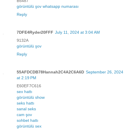
B5487
görüntülü şov whatsapp numarası
Reply
7DFE4Ryder20FFF
July 11, 2024 at 3:04 AM
9132A
görüntülü şov
Reply
55AFDCDB78Hannah2C4A2C6A6D
September 26, 2024
at 2:19 PM
E60EF7C616
sex hattı
görüntülü show
seks hattı
sanal seks
cam şov
sohbet hattı
görüntülü sex