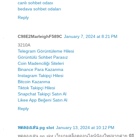
canlı sohbet odası
bedava sohbet odaları
Reply
C98E2MarleighF589C
January 7, 2024 at 8:21 PM
3210A
Telegram Görüntüleme Hilesi
Görüntülü Sohbet Parasız
Coin Madenciliği Siteleri
Binance Para Kazanma
Instagram Takipçi Hilesi
Bitcoin Kazanma
Tiktok Takipçi Hilesi
Snapchat Takipçi Satın Al
Likee App Beğeni Satın Al
Reply
ทดลองเล่น pg slot
January 13, 2024 at 10:12 PM
ทดลองเล่น pg slot เว็บเกมสล็อตออนไลน์น้องใหม่จากค่าย พีจี