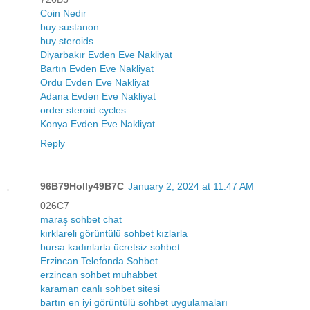
Coin Nedir
buy sustanon
buy steroids
Diyarbakır Evden Eve Nakliyat
Bartın Evden Eve Nakliyat
Ordu Evden Eve Nakliyat
Adana Evden Eve Nakliyat
order steroid cycles
Konya Evden Eve Nakliyat
Reply
96B79Holly49B7C
January 2, 2024 at 11:47 AM
026C7
maraş sohbet chat
kırklareli görüntülü sohbet kızlarla
bursa kadınlarla ücretsiz sohbet
Erzincan Telefonda Sohbet
erzincan sohbet muhabbet
karaman canlı sohbet sitesi
bartın en iyi görüntülü sohbet uygulamaları