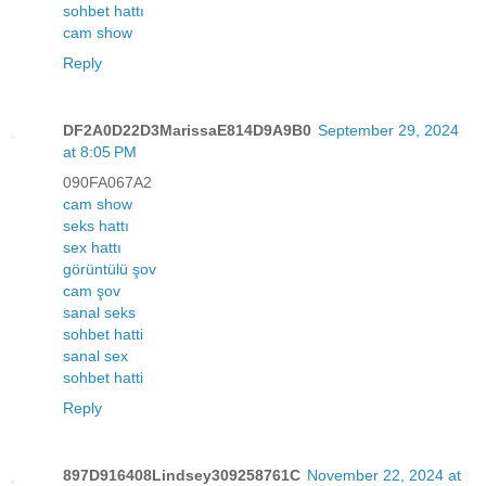
sohbet hattı
cam show
Reply
DF2A0D22D3MarissaE814D9A9B0
September 29, 2024
at 8:05 PM
090FA067A2
cam show
seks hattı
sex hattı
görüntülü şov
cam şov
sanal seks
sohbet hatti
sanal sex
sohbet hatti
Reply
897D916408Lindsey309258761C
November 22, 2024 at