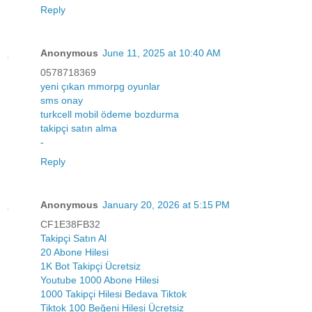
Reply
Anonymous
June 11, 2025 at 10:40 AM
0578718369
yeni çıkan mmorpg oyunlar
sms onay
turkcell mobil ödeme bozdurma
takipçi satın alma
-
Reply
Anonymous
January 20, 2026 at 5:15 PM
CF1E38FB32
Takipçi Satın Al
20 Abone Hilesi
1K Bot Takipçi Ücretsiz
Youtube 1000 Abone Hilesi
1000 Takipçi Hilesi Bedava Tiktok
Tiktok 100 Beğeni Hilesi Ücretsiz