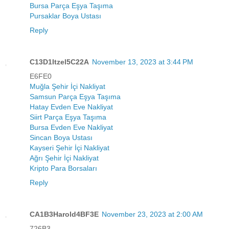
Bursa Parça Eşya Taşıma
Pursaklar Boya Ustası
Reply
C13D1Itzel5C22A
November 13, 2023 at 3:44 PM
E6FE0
Muğla Şehir İçi Nakliyat
Samsun Parça Eşya Taşıma
Hatay Evden Eve Nakliyat
Siirt Parça Eşya Taşıma
Bursa Evden Eve Nakliyat
Sincan Boya Ustası
Kayseri Şehir İçi Nakliyat
Ağrı Şehir İçi Nakliyat
Kripto Para Borsaları
Reply
CA1B3Harold4BF3E
November 23, 2023 at 2:00 AM
726B3