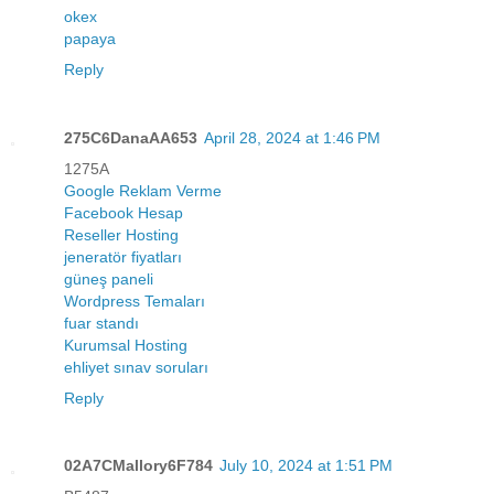
okex
papaya
Reply
275C6DanaAA653
April 28, 2024 at 1:46 PM
1275A
Google Reklam Verme
Facebook Hesap
Reseller Hosting
jeneratör fiyatları
güneş paneli
Wordpress Temaları
fuar standı
Kurumsal Hosting
ehliyet sınav soruları
Reply
02A7CMallory6F784
July 10, 2024 at 1:51 PM