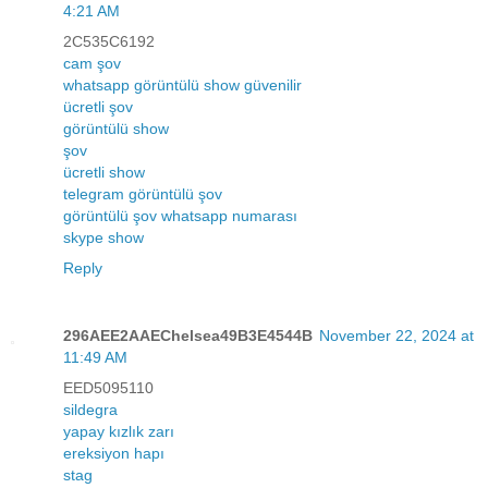
4:21 AM
2C535C6192
cam şov
whatsapp görüntülü show güvenilir
ücretli şov
görüntülü show
şov
ücretli show
telegram görüntülü şov
görüntülü şov whatsapp numarası
skype show
Reply
296AEE2AAEChelsea49B3E4544B
November 22, 2024 at
11:49 AM
EED5095110
sildegra
yapay kızlık zarı
ereksiyon hapı
stag