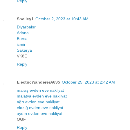
Reply
Shelley1
October 2, 2023 at 10:43 AM
Diyarbakır
Adana
Bursa
izmir
Sakarya
VK8E
Reply
ElectricWandererA695
October 25, 2023 at 2:42 AM
maraş evden eve nakliyat
malatya evden eve nakliyat
ağrı evden eve nakliyat
elazığ evden eve nakliyat
aydın evden eve nakliyat
OGF
Reply