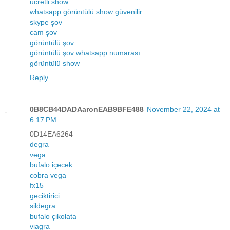
ücretli show
whatsapp görüntülü show güvenilir
skype şov
cam şov
görüntülü şov
görüntülü şov whatsapp numarası
görüntülü show
Reply
0B8CB44DADAaronEAB9BFE488
November 22, 2024 at
6:17 PM
0D14EA6264
degra
vega
bufalo içecek
cobra vega
fx15
geciktirici
sildegra
bufalo çikolata
viagra