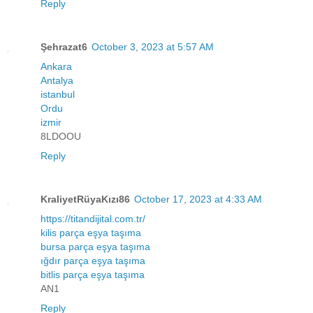
Reply
Şehrazat6
October 3, 2023 at 5:57 AM
Ankara
Antalya
istanbul
Ordu
izmir
8LDOOU
Reply
KraliyetRüyaKızı86
October 17, 2023 at 4:33 AM
https://titandijital.com.tr/
kilis parça eşya taşıma
bursa parça eşya taşıma
ığdır parça eşya taşıma
bitlis parça eşya taşıma
AN1
Reply