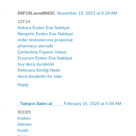
D0F10Laura8663C
November 19, 2023 at 6:28 AM
22F24
Ankara Evden Eve Nakliyat
Nevşehir Evden Eve Nakliyat
order testosterone propionat
pharmacy steroids
Çerkezköy Fayans Ustası
Erzurum Evden Eve Nakliyat
buy deca durabolin
Referans Kimliği Nedir
deca durabolin for sale
Reply
_Takipci-Satin-al____
February 15, 2024 at 5:06 AM
B0DB9
kraken
bitexen
huobi