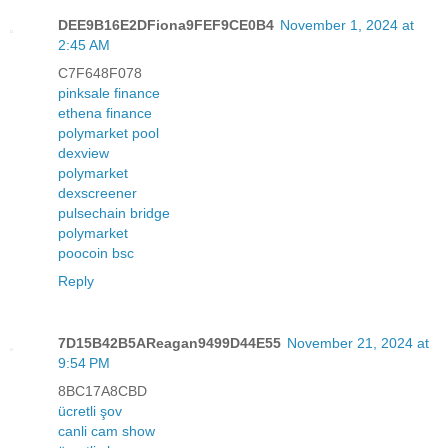
DEE9B16E2DFiona9FEF9CE0B4
November 1, 2024 at
2:45 AM
C7F648F078
pinksale finance
ethena finance
polymarket pool
dexview
polymarket
dexscreener
pulsechain bridge
polymarket
poocoin bsc
Reply
7D15B42B5AReagan9499D44E55
November 21, 2024 at
9:54 PM
8BC17A8CBD
ücretli şov
canli cam show