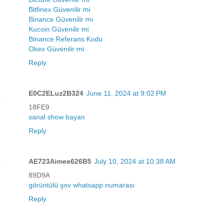
Bitfinex Güvenilir mi
Binance Güvenilir mi
Kucoin Güvenilir mi
Binance Referans Kodu
Okex Güvenilir mi
Reply
E0C2ELuz2B324
June 11, 2024 at 9:02 PM
18FE9
sanal show bayan
Reply
AE723Aimee626B5
July 10, 2024 at 10:38 AM
89D9A
görüntülü şov whatsapp numarası
Reply