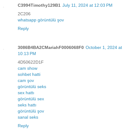
C3994Timothy129B1
July 11, 2024 at 12:03 PM
2C206
whatsapp görüntülü şov
Reply
3086B4BA2CMariahF0006068F0
October 1, 2024 at
10:13 PM
4D50622D1F
cam show
sohbet hatti
cam şov
görüntülü seks
sex hattı
görüntülü sex
seks hattı
görüntülü şov
sanal seks
Reply