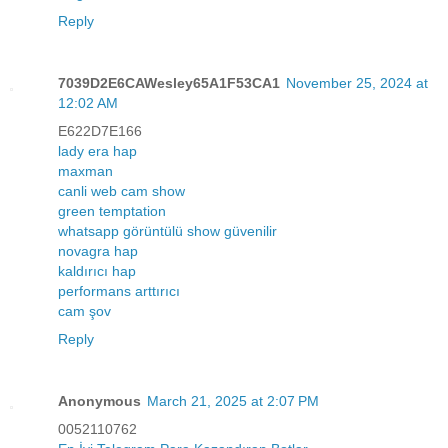
Reply
7039D2E6CAWesley65A1F53CA1
November 25, 2024 at
12:02 AM
E622D7E166
lady era hap
maxman
canli web cam show
green temptation
whatsapp görüntülü show güvenilir
novagra hap
kaldırıcı hap
performans arttırıcı
cam şov
Reply
Anonymous
March 21, 2025 at 2:07 PM
0052110762