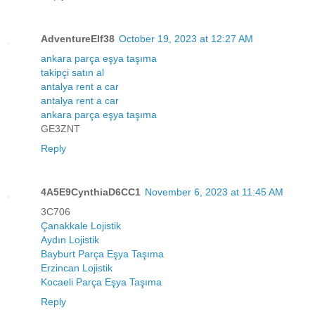
AdventureElf38
October 19, 2023 at 12:27 AM
ankara parça eşya taşıma
takipçi satın al
antalya rent a car
antalya rent a car
ankara parça eşya taşıma
GE3ZNT
Reply
4A5E9CynthiaD6CC1
November 6, 2023 at 11:45 AM
3C706
Çanakkale Lojistik
Aydın Lojistik
Bayburt Parça Eşya Taşıma
Erzincan Lojistik
Kocaeli Parça Eşya Taşıma
Reply