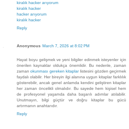
kiralık hacker arıyorum
kiralık hacker
hacker arıyorum
kiralık hacker
Reply
Anonymous
March 7, 2026 at 8:02 PM
Hayat boyu gelişmek ve yeni bilgiler edinmek isteyenler için
önerilen kaynaklar oldukça önemlidir. Bu nedenle, zaman
zaman
okunması gereken kitaplar
listesini gözden geçirmek
faydalı olabilir. Her bireyin ilgi alanına uygun kitaplar farklılık
gösterebilir, ancak genel anlamda kendini geliştiren kitaplar
her zaman öncelikli olmalıdır. Bu sayede hem kişisel hem
de profesyonel yaşamda daha başarılı adımlar atılabilir.
Unutmayın, bilgi güçtür ve doğru kitaplar bu gücü
artırmanın anahtarıdır.
Reply