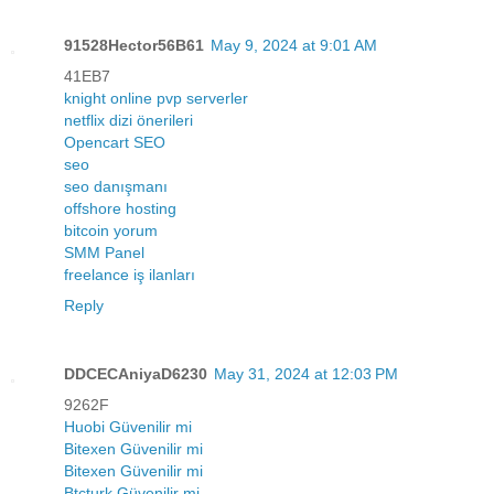
91528Hector56B61
May 9, 2024 at 9:01 AM
41EB7
knight online pvp serverler
netflix dizi önerileri
Opencart SEO
seo
seo danışmanı
offshore hosting
bitcoin yorum
SMM Panel
freelance iş ilanları
Reply
DDCECAniyaD6230
May 31, 2024 at 12:03 PM
9262F
Huobi Güvenilir mi
Bitexen Güvenilir mi
Bitexen Güvenilir mi
Btcturk Güvenilir mi