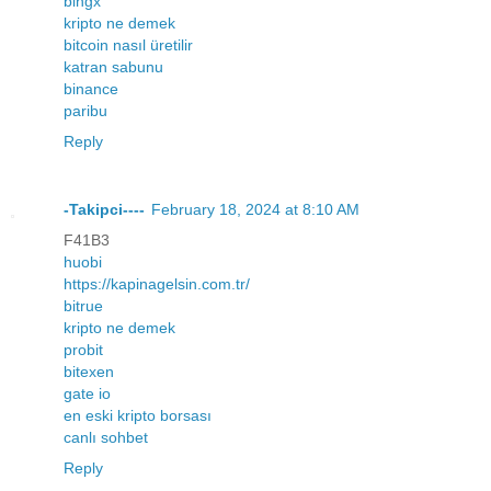
bingx
kripto ne demek
bitcoin nasıl üretilir
katran sabunu
binance
paribu
Reply
-Takipci----
February 18, 2024 at 8:10 AM
F41B3
huobi
https://kapinagelsin.com.tr/
bitrue
kripto ne demek
probit
bitexen
gate io
en eski kripto borsası
canlı sohbet
Reply