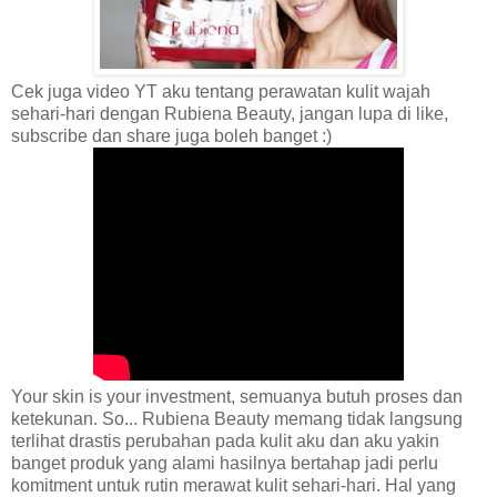
Cek juga video YT aku tentang perawatan kulit wajah
sehari-hari dengan Rubiena Beauty, jangan lupa di like,
subscribe dan share juga boleh banget :)
Your skin is your investment, semuanya butuh proses dan
ketekunan. So... Rubiena Beauty memang tidak langsung
terlihat drastis perubahan pada kulit aku dan aku yakin
banget produk yang alami hasilnya bertahap jadi perlu
komitment untuk rutin merawat kulit sehari-hari. Hal yang