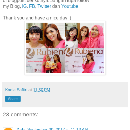
di blogpost berikutnya. Jangan lupa follow
my Blog,
IG
.
FB
,
Twitter
dan
Youtube
.
Thank you and have a nice day :)
Kania Safitri
at
11:30 PM
Share
23 comments:
Zata
September 30, 2017 at 11:13 AM