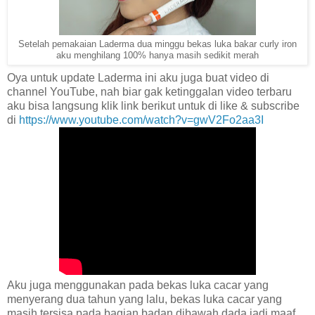
Setelah pemakaian Laderma dua minggu bekas luka bakar curly iron
aku menghilang 100% hanya masih sedikit merah
Oya untuk update Laderma ini aku juga buat video di
channel YouTube, nah biar gak ketinggalan video terbaru
aku bisa langsung klik link berikut untuk di like & subscribe
di
https://www.youtube.com/watch?v=gwV2Fo2aa3I
Aku juga menggunakan pada bekas luka cacar yang
menyerang dua tahun yang lalu, bekas luka cacar yang
masih tersisa pada bagian badan dibawah dada jadi maaf