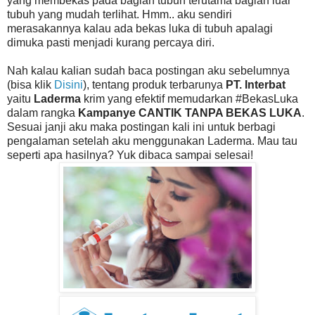
yang membekas pada bagian tubuh terutama bagian luar
tubuh yang mudah terlihat. Hmm.. aku sendiri
merasakannya kalau ada bekas luka di tubuh apalagi
dimuka pasti menjadi kurang percaya diri.
Nah kalau kalian sudah baca postingan aku sebelumnya
(bisa klik
Disini
), tentang produk terbarunya
PT. Interbat
yaitu
Laderma
krim yang efektif memudarkan #BekasLuka
dalam rangka
Kampanye CANTIK TANPA BEKAS LUKA
.
Sesuai janji aku maka postingan kali ini untuk berbagi
pengalaman setelah aku menggunakan Laderma. Mau tau
seperti apa hasilnya? Yuk dibaca sampai selesai!