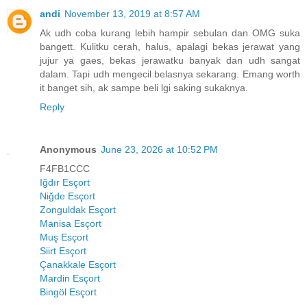
andi
November 13, 2019 at 8:57 AM
Ak udh coba kurang lebih hampir sebulan dan OMG suka
bangett. Kulitku cerah, halus, apalagi bekas jerawat yang
jujur ya gaes, bekas jerawatku banyak dan udh sangat
dalam. Tapi udh mengecil belasnya sekarang. Emang worth
it banget sih, ak sampe beli lgi saking sukaknya.
Reply
Anonymous
June 23, 2026 at 10:52 PM
F4FB1CCC
Iğdır Esçort
Niğde Esçort
Zonguldak Esçort
Manisa Esçort
Muş Esçort
Siirt Esçort
Çanakkale Esçort
Mardin Esçort
Bingöl Esçort