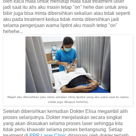
oleh kaca mata untuk menutup mata saat treatment laser
jadi saat itu alis aku masin tetap "on" hehe dan untuk area
bibir juga bisa minta dibersihkan sekalian atau tidak seperti
aku pada treatment kedua tidak minta dibersihkan jadi
selama pengerjaan warna liptint aku masih tetep "on"
hehehe...
Wajah aku dibersihkan (aku minta sekalian minta lipstick yang aku pakai saat itu warna
coklat juga dihapus hehehe)
Setelah dibersihkan kemudian Dokter Elisa megambil alih
proses selanjutnya. Dokter menjelaskan secara singkat
yang akan dirasakan selama proses laser sehingga kita
tidak perlu khawatir selama proses berlangsung. Setiap
treatment di
PPP Laser Clinic
ditangani oleh dokter terlatih