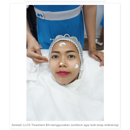
Setelah LLCS Treatment BA menggunakan sunblock agar kulit tetap terlindungi