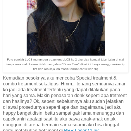
Foto setelah LLCS menunggu treatment LLCS ke-2 aku bisa kembali jalan-jalan di mall
tanpa rasa malu karena tidak mengalami "Down Time" (Psst ini hanya menggunakan lip
tint dan alis saja loh masih terlihat cantik kan :D)
Kemudian besoknya aku mencoba Special treatment &
combo tretament sekaligus, Hmm... tenang semuanya aman
ko jadi ada treatment tertentu yang dapat dilakukan pada
hari yang sama. Makin penasaran donk seperti apa tretment
dan hasilnya? Ok, seperti sebelumnya aku sudah jelaskan
di awal prosedurnya seperti apa dan bagaimana, jadi aku
happy banget disini beitu sampai gak lama menunggu dan
capek antri apalagi saat itu aku bawa anak-anak untuk
nungguin di arena bermain sama suami aku bisa tinggal
pergi melakukan tretament di
PPP Laser Clinic.