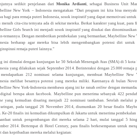
njutnya sedikit penjelasan dari
Monika Ardianti
, sebagai
Business Unit Ma
belline New York – Indonesia
mengatakan “Dari program ini kita bisa menyak
a bagi para remaja puteri Indonesia, sosok inspiratif yang dapat memotivasi untuk 
 meraih cita-cita ternyata ada di sekitar mereka. Berkat karakter yang kuat, para f
elline Girls Search ini menjadi sosok inspiratif yang disukai dan dinominasikan
n-temannya. Dengan memberikan pembekalan yang bermanfaat, Maybelline New 
nesia berharap agar mereka bisa lebih mengembangkan potensi diri untuk 
inspirasi remaja puteri lainnya.”
g ini dimulai dengan kunjungan ke 50 Sekolah Menengah Atas (SMA) di 5 kota 
nesia yang dilakukan sejak September 2014. Berinteraksi dengan 25.000 remaja p
 mendapatkan 212 nominasi selama kunjungan, membuat Maybelline New 
nesia melihat besarnya potensi yang mereka miliki. Karenanya di bulan Nove
elline New York-Indonesia membawa ajang ini ke ranah
online
dengan memanfa
 digital berupa akun facebook. Maybelline pun menerima sebanyak 422 pendaf
ne
yang kemudian disaring menjadi 22 nominasi tambahan. Setelah melalui p
aringan, pada tanggal 26 November 2014, diumumkan 20 besar finalis Maybe
s. Ke-20 finalis ini kemudian dikumpulkan di Jakarta untuk menerima pembekalan
anfaat untuk pengembangan diri mereka selama 2 hari, mulai tanggal 5 hin
mber 2014. Bertempat di Hotel Century, para finalis berkesempatan untuk men
t dan kepribadian mereka melalui kegiatan: