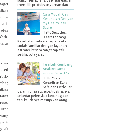
konsumen pun harus pintar dalam
nager
memilih produk yang aman dan ...
sikan
Cara Mudah Cek
terus
Kesehatan Dengan
My Health Risk
inalis
Score
 oleh
Hello Beauties…
York-
Bicara tentang
Kesehatan selama ini pasti kita
terus
sudah familiar dengan layanan
asuransi kesehatan, tetapi tak
sedikit pula yan...
besar
Tumbuh Kembang
Anak Bersama
uteri
vidoran Xmart 5+
York-
Hello Mom..
Kehadiran Kaka
mber,
Safa dan Dede Fari
atkan
dalam rumah tangga tidak hanya
sekedar pelengkap kebahagiaan
taran
tapi keudanya merupakan anug...
roses
lline
 yang
gga 6
gasah