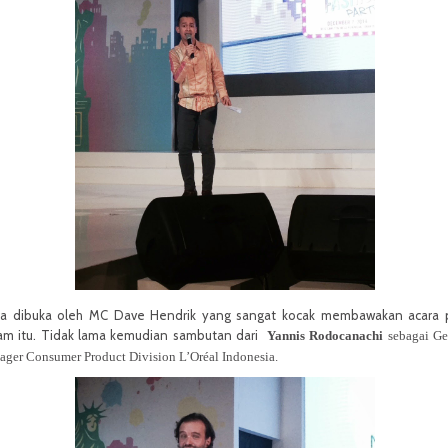
ra dibuka oleh MC Dave Hendrik yang sangat kocak membawakan acara 
am itu. Tidak lama kemudian sambutan dari
Yannis Rodocanachi
sebagai Ge
ger Consumer Product Division L’Oréal Indonesia.