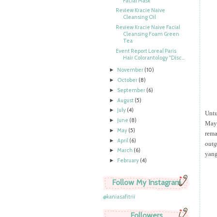
Facial Mask
Review Kracie Naive
Cleansing Oil
Review Kracie Naive Facial
Cleansing Foam Green
Tea
Event Report Loreal Paris
Hair Colorantology "Disc...
November
(10)
►
October
(8)
►
September
(6)
►
August
(5)
►
July
(4)
►
Unt
June
(8)
►
May
May
(5)
►
rema
April
(6)
►
outg
March
(6)
►
yang
February
(4)
►
Follow My Instagram
@kaniasafitrii
Followers