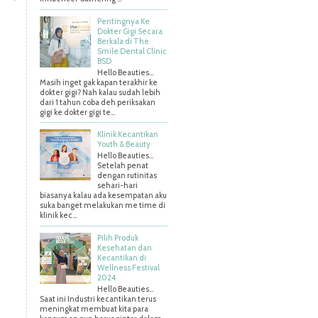
Pentingnya Ke
Dokter Gigi Secara
Berkala di The
Smile Dental Clinic
BSD
Hello Beauties…
Masih inget gak kapan terakhir ke
dokter gigi? Nah kalau sudah lebih
dari 1 tahun coba deh periksakan
gigi ke dokter gigi te...
Klinik Kecantikan
Youth & Beauty
Hello Beauties...
Setelah penat
dengan rutinitas
sehari-hari
biasanya kalau ada kesempatan aku
suka banget melakukan me time di
klinik kec...
Pilih Produk
Kesehatan dan
Kecantikan di
Wellness Festival
2024
Hello Beauties…
Saat ini Industri kecantikan terus
meningkat membuat kita para