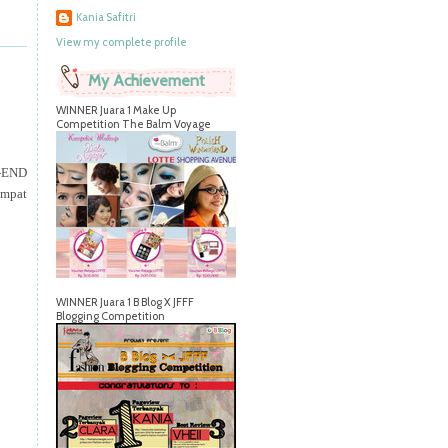
Kania Safitri
View my complete profile
My Achievement
WINNER Juara 1 Make Up
Competition The Balm Voyage
R-END
empat
WINNER Juara 1 B Blog X JFFF
Blogging Competition