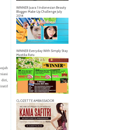
WINNER Juara 1 Indonesian Beauty
Blogger Make Up Challenge July
2014
WINNER Everyday With Simply Stay
Mustika Ratu
wajah
siasi
diri,
ratif
CLOZETTE AMBASSADOR