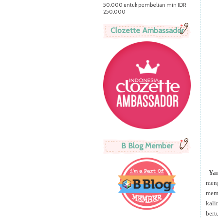
50.000 untuk pembelian min IDR
250.000
Clozette Ambassador
B Blog Member
Ya
men
memi
kali
bert