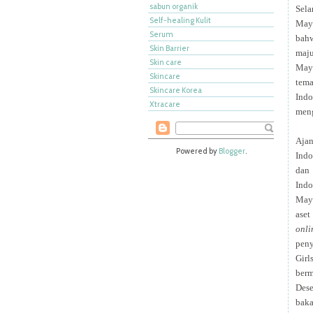
sabun organik
Sela
Self-healing Kulit
May
Serum
bahw
Skin Barrier
maju
Skin care
Mayb
Skincare
tema
Skincare Korea
Indo
Xtracare
meng
Ajan
Powered by
Blogger
.
Indo
dan
Indo
Mayb
aset
onli
peny
Girl
berm
Dese
baka