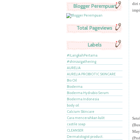
diri
Blogger Perempuan
impi
Total Pageviews
Labels
#iLangkahPertama
#shinzuigathering
AURELIA
AURELIA PROBIOTIC SKINCARE
Bio Oil
Bioderma
Bioderma Hydrabio Serum
Bioderma Indonesia
body oil
Calcium Skincare
Cara mencerahkan kulit
Sete
castile soap
(Bus
CLEANSER
May
Dermatologist product.
(Pro