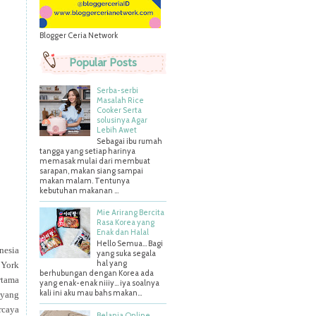
Blogger Ceria Network
Popular Posts
Serba-serbi
Masalah Rice
Cooker Serta
solusinya Agar
Lebih Awet
Sebagai ibu rumah
tangga yang setiap harinya
memasak mulai dari membuat
sarapan, makan siang sampai
makan malam. Tentunya
kebutuhan makanan ...
Mie Arirang Bercita
Rasa Korea yang
Enak dan Halal
Hello Semua... Bagi
nesia
yang suka segala
hal yang
 York
berhubungan dengan Korea ada
rtama
yang enak-enak niiiy... iya soalnya
kali ini aku mau bahs makan...
 yang
rcaya
Belanja Online