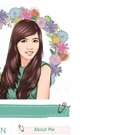
ON
About Me