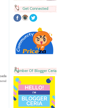
Get Connected
Member Of Blogger Ceria
pada
neral