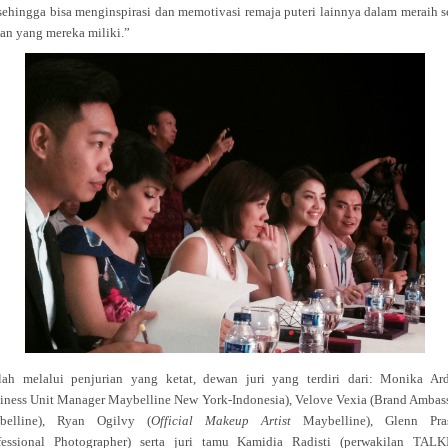
 sehingga bisa menginspirasi dan memotivasi remaja puteri lainnya dalam meraih s
an yang mereka miliki.”
lah melalui penjurian yang ketat, dewan juri yang terdiri dari: Monika Ard
iness Unit Manager Maybelline New York-Indonesia), Velove Vexia (Brand Ambas
belline), Ryan Ogilvy (
Official Makeup Artist
Maybelline), Glenn Pras
fessional Photographer) serta juri tamu Kamidia Radisti (perwakilan TALK