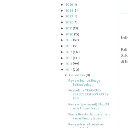
2026
(1)
►
2024
(9)
►
2023
(13)
►
2022
(7)
►
2021
(13)
►
2020
(15)
►
Hell
2019
(52)
►
2018
(91)
►
Kali
2017
(137)
►
STR
2016
(133)
►
di H
2015
(99)
►
2014
(70)
▼
December
(8)
▼
Review Bourjois Rouge
Edition Velvet
Maybelline YEAR-END
STREET FASHION PARTY
2014
Review (Sponsored) B.liv: Off
with Those Heads
Kracie Beauty Hampers from
Kawaii Beauty Japan
Review Kracie Hadabisei