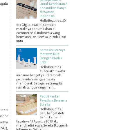
egala
Untuk Kesehatan &
Kecantikan Hanya
di Watson
Indonesia
Hello Beauties... Di
era Digital saat ini semakin
maraknya pertumbuhan e-
commerce di Indonesia yang
bermunculan. Semua ini tidak lain
untu...
Semakin Percaya
Merawat Kulit
Dengan Produk
Lokal
Hello Beauties
Cuaca akhir-akhir
ini panas banget ya… ditambah
polusi udara yang semakin
memburuk. Sebagai seorang ibu
rumah tangga yang mem...
Peduli Kanker
Payudara Bersama
Sorella
Hello Beauties…
ianti
Seru banget deh
sador
Senin kemarin
tepatnya 13 Agustus 2018 aku
etya
menghadiri acara Sorella Blogger &
INC),
Influencer Gathering ...