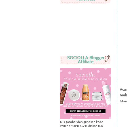
SOCIOLLA Blogger
Affiliate
Aca
mal
Mana
Klik gambar dan gunakan kode
voucher SBNLAGHE diskon IDR