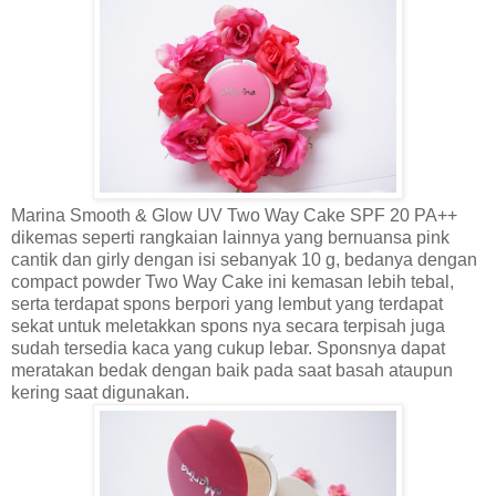
Marina Smooth & Glow UV Two Way Cake SPF 20
PA++
dikemas
seperti rangkaian lainnya
yang bernuans
a
pink
cantik dan girly dengan isi sebanyak 10 g, bedanya dengan
compact po
wder Two Way
Cake ini kemasan lebih tebal
,
s
erta
ter
dapat spons berpori yang lembut yang te
rdapat
sekat untuk meletakkan spons nya secara terpisah juga
sudah tersedia kaca yang cukup lebar.
Sponsnya dapat
meratakan bedak dengan baik pada saat basah ataupun
kering saat digunakan.