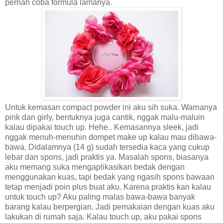
pernah coba formula lamanya.
Untuk kemasan
compact powder ini
aku
sih suka. Warnanya
pink dan girly, bentuknya juga cantik, nggak malu-maluin
kalau dipakai touch up. Hehe.. Kemasannya sleek, jadi
nggak menuh-menuhin dompet make up kalau mau dibawa-
bawa.
Didalamnya (14 g)
sudah tersedia kaca yang cukup
lebar dan spons, jadi praktis ya. Masalah spons, biasanya
aku
memang suka mengaplikasikan bedak dengan
menggunakan kuas
, t
api bedak yang ngasih spons bawaan
tetap menjadi poin plus buat
aku
. Karena praktis kan kalau
untuk touch up?
Aku
paling malas bawa-bawa banyak
barang kalau berpergian. Jadi pemakaian dengan kuas
aku
lakukan di rumah saja. Kalau touch up,
aku
pakai spons