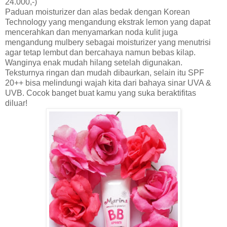
24.000,-)
Paduan moisturizer dan alas bedak dengan Korean
Technology yang
m
engandung ekstrak lemon
yang dapat
mencerahkan dan menyamarkan noda kulit juga
mengandung
mulbery sebagai moisturizer yang menutrisi
agar tetap lembut dan bercahaya n
a
mun bebas kilap
.
Wanginya
enak
mudah hilang setelah digun
akan.
Teksturnya ringan dan mudah dibaurkan, selain itu SPF
20++ bisa melindungi wajah kita dari bahaya sinar UVA &
UVB. Cocok banget buat kamu yang suka beraktifitas
diluar!