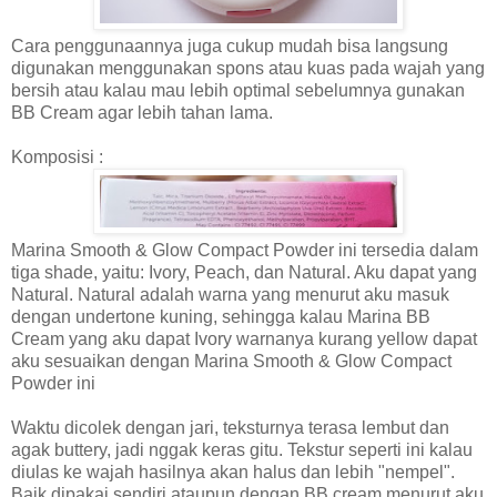
Cara penggunaannya juga cukup mudah
bisa langsung
di
gunakan menggunakan spons atau
kuas
pada wajah yang
bersih atau kalau mau lebih optimal sebelumnya gunakan
BB Cream agar lebih tahan lama.
K
omposisi
:
Marina Smooth & Glow Compact Powder ini tersedia dalam
tiga shade, yaitu: Ivory, Peach, dan Natural.
Aku
dapat yang
Natural
.
Natural
adalah warna yang menurut aku
masuk
dengan undertone kuning,
sehingga kalau Marina BB
Cream yang aku dapat Ivory
warnanya kurang yellow dapat
aku sesuaikan dengan
Marina Smooth & Glow Compact
Powder ini
Waktu dicolek dengan jari, teksturnya terasa lembut dan
agak buttery, jadi nggak keras gitu. Tekstur seperti ini kalau
diulas ke wajah hasilnya akan halus dan lebih "nempel".
Baik dipakai sendiri ataupun dengan BB cream menurut
aku