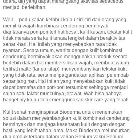
udara, dll) yang dapat merangsang aktivitas sebaceous
menjadi berlebihan.
Well… perlu kalian ketahui kalau ciri-ciri dari orang yang
memiliki wajah kombinasi cenderung berminyak
diantaranya pori-pori terlihat besar, kulit kusam, tekstur kulit
tidak merata serta kulit terasa lengket dalam beraktivitas
sehari-hari. Hal inilah yang menyebabkan rasa tidak
nyaman. Secara umum, wanita dengan kulit kombinasi
cenderung berminyak akan menggunakan produk secara
berlebih dalam hal membersihkan wajah, membuat wajah
terlihat matte (tanpa kilap), menyembunyikan tekstur kulit
yang tidak rata, serta melipatgandakan aplikasi pelembab
sepanjang hari. Hal inilah yang menyebabkan kulit tidak
dapat bernafas dan pori-pori tersumbat sehingga menjadi
salah satu faktor munculnya jerawat. Wah bisa bahaya
banget niy kalau tidak menggunakan skincare yang tepat!
Kulit sehat menginspirasi Bioderma untuk menemukan
solusi dalam menyeimbangkan kulit kombinasi cenderung
berminyak dan menjaga kesehatan kulit dengan dengan
hasil yang lebih tahan lama. Maka Bioderma meluncurkan
dua produk terbaru dalam varian Sebium yakni Sebium