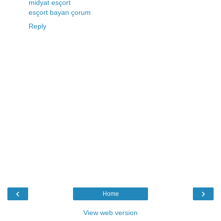
midyat esçort
esçort bayan çorum
Reply
‹
›
Home
View web version