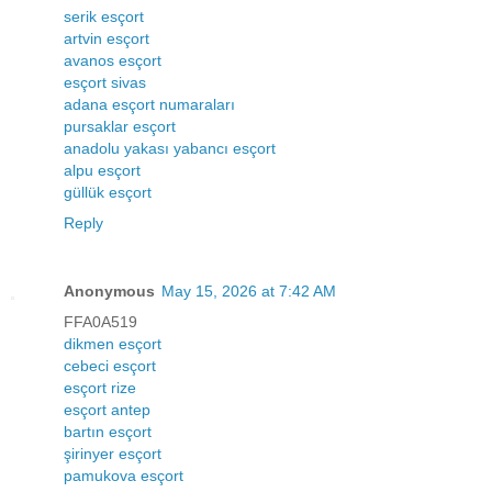
serik esçort
artvin esçort
avanos esçort
esçort sivas
adana esçort numaraları
pursaklar esçort
anadolu yakası yabancı esçort
alpu esçort
güllük esçort
Reply
Anonymous
May 15, 2026 at 7:42 AM
FFA0A519
dikmen esçort
cebeci esçort
esçort rize
esçort antep
bartın esçort
şirinyer esçort
pamukova esçort