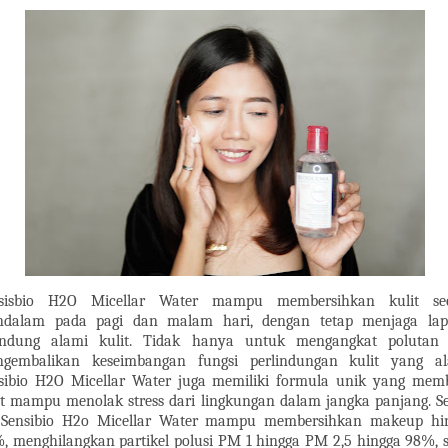
sisbio H2O Micellar Water mampu membersihkan kulit se
dalam pada pagi dan malam hari, dengan tetap menjaga lap
indung alami kulit. Tidak hanya untuk mengangkat polutan
gembalikan keseimbangan fungsi perlindungan kulit yang al
sibio H2O Micellar Water juga memiliki formula unik yang mem
it mampu menolak stress dari lingkungan dalam jangka panjang. Se
 Sensibio H2o Micellar Water mampu membersihkan makeup hi
, menghilangkan partikel polusi PM 1 hingga PM 2,5 hingga 98%, s