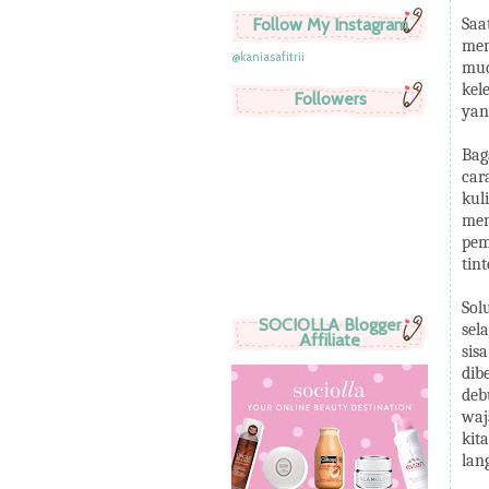
Follow My Instagram
Saa
mem
@kaniasafitrii
mud
kel
Followers
yan
Bag
car
kul
men
pem
tin
Sol
SOCIOLLA Blogger
sel
Affiliate
sis
dib
deb
waj
kit
lan