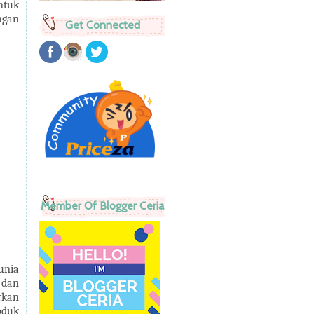
ntuk
ngan
Get Connected
Member Of Blogger Ceria
unia
 dan
rkan
oduk