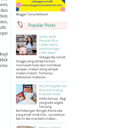
ter,
 dan
Blogger Ceria Network
lain
ian,
Popular Posts
lit.
apat
Serba-serbi
Masalah Rice
Cooker Serta
solusinya Agar
Lebih Awet
kapi
Sebagai ibu rumah
idak
tangga yang setiap harinya
arna
memasak mulai dari membuat
sarapan, makan siang sampai
makan malam. Tentunya
kebutuhan makanan ...
Mie Arirang Bercita
Rasa Korea yang
Enak dan Halal
Hello Semua... Bagi
yang suka segala
hal yang
berhubungan dengan Korea ada
yang enak-enak niiiy... iya soalnya
kali ini aku mau bahs makan...
Belanja Online