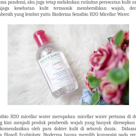
ama pandemi, aku juga tetap melakukan rutinitas perawatan kulit u
njaga kesehatan kulit termasuk membersihkan wajah, de
bersih yang lembut yaitu Bioderma Sensibio H2O Micellar Water.
sibio H2O micellar water merupakan micellar water pertama di d
g kini menjadi produk pembersih wajah yang banyak diresepkan
ekomendasikan oleh para dokter kulit di seluruh dunia.
Didasa
a filosofi Ecobiology, Bioderma hanya memilih komposisi pada pr