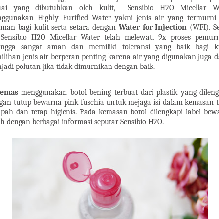
uai yang dibutuhkan oleh kulit,
Sensibio H2O Micellar Wa
ggunakan Highly Purified Water yakni jenis air yang termurni
aman bagi kulit serta setara dengan
Water for Injection
(WFI). Se
 Sensibio H2O Micellar Water telah melewati 9x proses pemurn
ingga sangat aman dan memiliki toleransi yang baik bagi ku
ilihan jenis air berperan penting karena air yang digunakan juga d
jadi polutan jika tidak dimurnikan dengan baik.
kemas
menggunakan botol bening terbuat dari plastik yang dileng
gan tutup bewarna pink fuschia untuk mejaga isi dalam kemasan t
pah dan tetap higienis. Pada kemasan botol dilengkapi label bew
ih dengan berbagai informasi seputar Sensibio H2O.