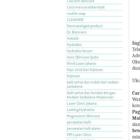
Calcium Skincare
Cara mencerahkan kulit
castile soap
CLEANSER
Dermatologist product.
Dr. Bronners
Holistik
Ing
Hydrabio
Tel
Hydrabio Serum
Adv
Ionic Skincare Syste
Oks
Klinik Laser jakarta
dan
Kojic Acid dari Kojiesan
Kojiesan
Uk
kulit sehat dan indah dari redwin
sorbolene
Ca
Kulit sehat dan lembut dengan
Redwin Sorbolone Moisturiser
Wat
Laser Clinic Jakarta
kot
Lasting Hydration
Pag
Magnesium Skincare
Ma
perawatan kulit
sia
perawatan kulit alami
Set
PPP Laser Clinic
min