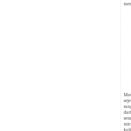
mem
Mau
sej
san
dar
sem
mic
kul