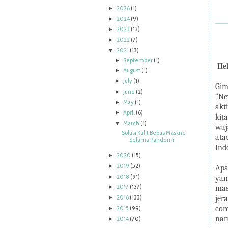
2026
(1)
►
2024
(9)
►
2023
(13)
►
2022
(7)
►
2021
(13)
▼
September
(1)
►
Hel
August
(1)
►
July
(1)
►
Gim
June
(2)
►
“Ne
May
(1)
►
akt
April
(6)
►
kit
March
(1)
▼
waj
Solusi Kulit Bebas Maskne
ata
Selama Pandemi
Ind
2020
(15)
►
2019
(52)
►
Apa
2018
(91)
►
yan
2017
(137)
mas
►
2016
(133)
jer
►
cor
2015
(99)
►
nam
2014
(70)
►