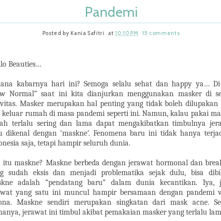
Pandemi
Posted by
Kania Safitri
at
10:10 PM
15 comments
lo Beauties…
ana kabarnya hari ini? Semoga selalu sehat dan happy ya… Di
w Normal” saat ini kita dianjurkan menggunakan masker di se
ivitas. Masker merupakan hal penting yang tidak boleh dilupakan 
a keluar rumah di masa pandemi seperti ini. Namun, kalau pakai ma
ah terlalu sering dan lama dapat mengakibatkan timbulnya jer
u dikenal dengan ‘maskne’. Fenomena baru ini tidak hanya terjad
onesia saja, tetapi hampir seluruh dunia.
 itu maskne? Maskne berbeda dengan jerawat hormonal dan brea
g sudah eksis dan menjadi problematika sejak dulu, bisa dibi
kne adalah “pendatang baru” dalam dunia kecantikan. Iya, j
awat yang satu ini muncul hampir bersamaan dengan pandemi v
ona. Maskne sendiri merupakan singkatan dari mask acne. Se
anya, jerawat ini timbul akibat pemakaian masker yang terlalu lam