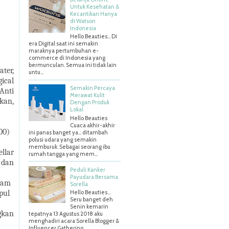
Untuk Kesehatan &
Kecantikan Hanya
di Watson
Indonesia
Hello Beauties... Di
era Digital saat ini semakin
maraknya pertumbuhan e-
commerce di Indonesia yang
bermunculan. Semua ini tidak lain
ter,
untu...
ical
Semakin Percaya
Anti
Merawat Kulit
kan,
Dengan Produk
Lokal
Hello Beauties
Cuaca akhir-akhir
00)
ini panas banget ya… ditambah
polusi udara yang semakin
memburuk. Sebagai seorang ibu
llar
rumah tangga yang mem...
 dan
Peduli Kanker
Payudara Bersama
lam
Sorella
pul
Hello Beauties…
Seru banget deh
Senin kemarin
gkan
tepatnya 13 Agustus 2018 aku
menghadiri acara Sorella Blogger &
Influencer Gathering ...