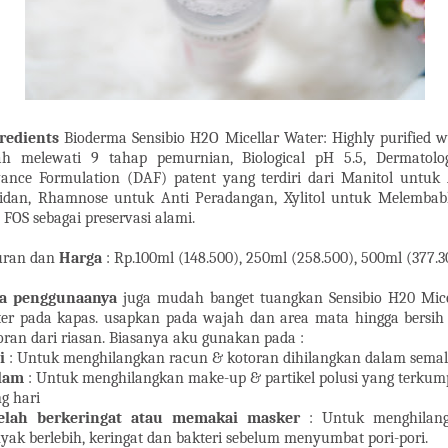
redients
Bioderma Sensibio H2O Micellar Water: Highly purified wa
ah melewati 9 tahap pemurnian, Biological pH 5.5, Dermatolog
ance Formulation (DAF) patent yang terdiri dari Manitol untuk 
idan, Rhamnose untuk Anti Peradangan, Xylitol untuk Melembab
 FOS sebagai preservasi alami.
uran dan
Harga
: Rp.100ml (148.500), 250ml (258.500), 500ml (377.3
ra penggunaanya
juga mudah banget tuangkan Sensibio H20 Mice
er pada kapas. usapkan pada wajah dan area mata hingga bersih
oran dari riasan. Biasanya aku gunakan pada :
i
: Untuk menghilangkan racun & kotoran dihilangkan dalam sema
lam
: Untuk menghilangkan make-up & partikel polusi yang terkum
ng hari
elah berkeringat atau memakai masker
: Untuk menghilan
yak berlebih, keringat dan bakteri sebelum menyumbat pori-pori.