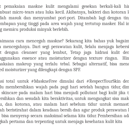
t pemakaian maskne kulit mengalami gesekan berkali-kali hi
buat micro-tears atau luka kecil. Akibatnya, bakteri dan kotoran l
ah masuk dan menyumbat pori-pori. Ditambah lagi dengan tin
embapan yang tinggi pada area wajah yang tertutup masker. Hal in
g memicu produksi minyak berlebih.
aimana cara mencegah maskne? Sekarang kita bahas yuk bagai
a mencegahnya. Dari segi perawatan kulit, Selalu menjaga kebers
it dengan cleanser yang lembut, Tetap jaga hidrasi kulit de
ggunakan essence atau moisturizer dengan texture ringan.
Hin
akaian makeup yang terlalu tebal. Sebagai alternatif, bisa men
ted moisturizer yang dilengkapi dengan SPF.
usi total untuk #MaskneFree dimulai dari #RespectYourSkin de
alu membersihkan wajah pada pagi hari setelah bangun tidur, di
a skincare pada malam hari bisa menjadi pollutant bagi kulit jika t
ersihkan dan sesudah kita beraktivitas, untuk mengangkat sisa mak
u, dan kotoran, atau malam hari sebelum tidur untuk memast
ah beristirahat dalam keadaan bersih dan agar produk perawatan k
a bisa menyerap secara maksimal selama kita tidur. Pembersihan ad
gkah pertama dan terpenting untuk menjaga kesehatan kulit kita