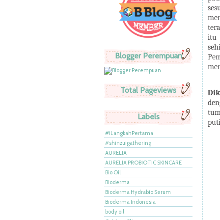
ses
men
ter
itu
seh
Blogger Perempuan
Pem
men
Total Pageviews
Di
den
tum
Labels
put
#iLangkahPertama
#shinzuigathering
AURELIA
AURELIA PROBIOTIC SKINCARE
Bio Oil
Bioderma
Bioderma Hydrabio Serum
Bioderma Indonesia
body oil