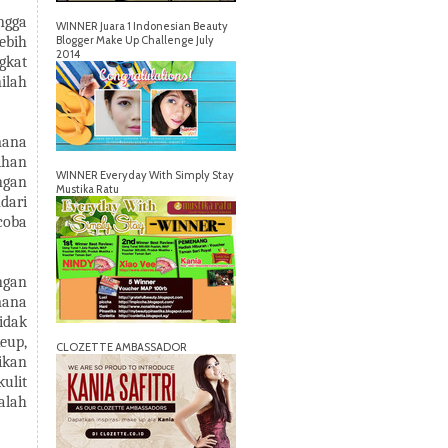
ngga
WINNER Juara 1 Indonesian Beauty
ebih
Blogger Make Up Challenge July
2014
gkat
ilah
mana
ihan
WINNER Everyday With Simply Stay
ngan
Mustika Ratu
dari
coba
ngan
mana
idak
eup,
CLOZETTE AMBASSADOR
ikan
ulit
alah