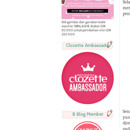
Sel
me
pem
Klik gambar dan gunakan kode
voucher SBNLAGHE diskon IDR
50.000 untuk pembelian min IDR
250.000
Clozette Ambassador
Sen
B Blog Member
yan
dir
pad