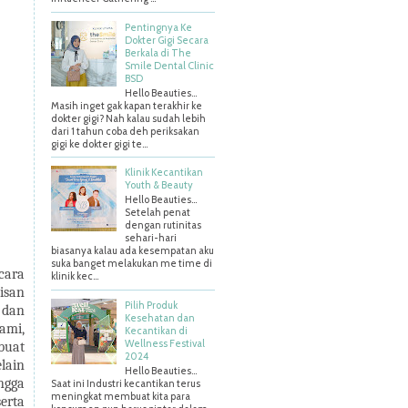
Pentingnya Ke
Dokter Gigi Secara
Berkala di The
Smile Dental Clinic
BSD
Hello Beauties…
Masih inget gak kapan terakhir ke
dokter gigi? Nah kalau sudah lebih
dari 1 tahun coba deh periksakan
gigi ke dokter gigi te...
Klinik Kecantikan
Youth & Beauty
Hello Beauties...
Setelah penat
dengan rutinitas
sehari-hari
biasanya kalau ada kesempatan aku
suka banget melakukan me time di
cara
klinik kec...
isan
Pilih Produk
 dan
Kesehatan dan
ami,
Kecantikan di
Wellness Festival
buat
2024
lain
Hello Beauties…
ngga
Saat ini Industri kecantikan terus
meningkat membuat kita para
erta