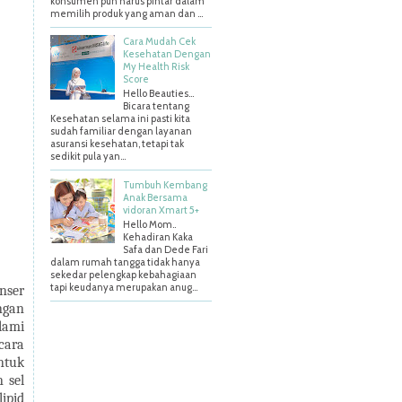
konsumen pun harus pintar dalam
memilih produk yang aman dan ...
Cara Mudah Cek
Kesehatan Dengan
My Health Risk
Score
Hello Beauties…
Bicara tentang
Kesehatan selama ini pasti kita
sudah familiar dengan layanan
asuransi kesehatan, tetapi tak
sedikit pula yan...
Tumbuh Kembang
Anak Bersama
vidoran Xmart 5+
Hello Mom..
Kehadiran Kaka
Safa dan Dede Fari
dalam rumah tangga tidak hanya
sekedar pelengkap kebahagiaan
tapi keudanya merupakan anug...
nser
ngan
lami
cara
ntuk
 sel
ipid