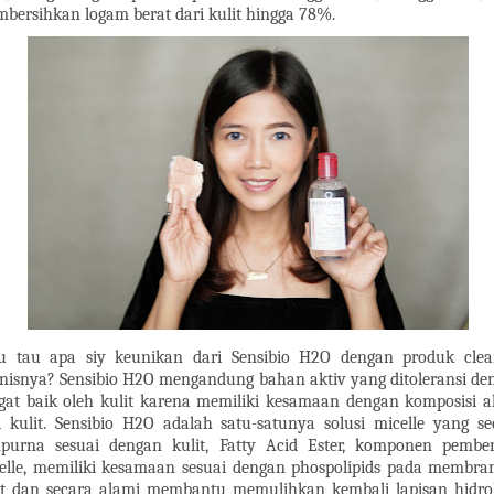
bersihkan logam berat dari kulit hingga 78%.
 tau apa siy keunikan dari Sensibio H2O dengan produk clea
enisnya? Sensibio H2O mengandung bahan aktiv yang ditoleransi de
gat baik oleh kulit karena memiliki kesamaan dengan komposisi a
i kulit. Sensibio H2O adalah satu-satunya solusi micelle yang se
purna sesuai dengan kulit, Fatty Acid Ester, komponen pembe
elle, memiliki kesamaan sesuai dengan phospolipids pada membran
it dan secara alami membantu memulihkan kembali lapisan hidrol