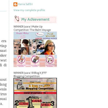
Kania Safitri
View my complete profile
My Achievement
WINNER Juara 1 Make Up
Competition The Balm Voyage
 era
tiap
saat
sker
awat
i di
WINNER Juara 1 B Blog X JFFF
Blogging Competition
kout
lang
enis
irus
suai
a.