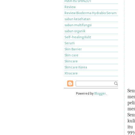
Putih Itu SHINZU'I
Review
Review Bioderma Hydrabio Serum
sabun kesehatan
sabun multifungsi
sabun organik
Self-healing Kulit
Serum
Skin Barrier
Skin care
Skincare
Skincare Korea
Xtracare
Sen
Powered by
Blogger
.
men
pel
men
Sen
kul
itu
99%