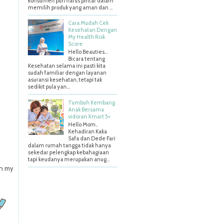
konsumen pun harus pintar dalam
memilih produk yang aman dan ...
Cara Mudah Cek
Kesehatan Dengan
My Health Risk
Score
Hello Beauties…
Bicara tentang
Kesehatan selama ini pasti kita
sudah familiar dengan layanan
asuransi kesehatan, tetapi tak
sedikit pula yan...
Tumbuh Kembang
Anak Bersama
vidoran Xmart 5+
Hello Mom..
Kehadiran Kaka
Safa dan Dede Fari
dalam rumah tangga tidak hanya
sekedar pelengkap kebahagiaan
tapi keudanya merupakan anug...
on my