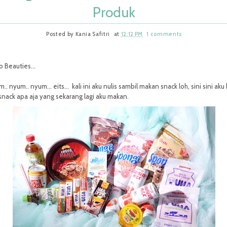
Produk
Posted by
Kania Safitri
at
12:12 PM
1 comments
o Beauties...
.. nyum.. nyum... eits... kali ini aku nulis sambil makan snack loh, sini sini aku 
snack apa aja yang sekarang lagi aku makan.