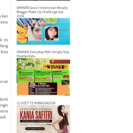
WINNER Juara 1 Indonesian Beauty
Blogger Make Up Challenge July
n kan
2014
terus
k ini
Yang
bisa
WINNER Everyday With Simply Stay
Mustika Ratu
ncar
 donk
CLOZETTE AMBASSADOR
ngin
rena
ack.