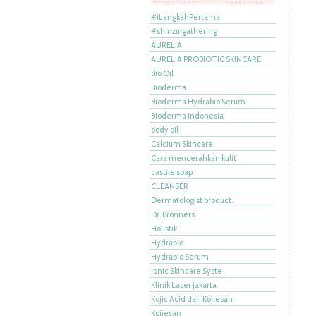
#iLangkahPertama
#shinzuigathering
AURELIA
AURELIA PROBIOTIC SKINCARE
Bio Oil
Bioderma
Bioderma Hydrabio Serum
Bioderma Indonesia
body oil
Calcium Skincare
Cara mencerahkan kulit
castile soap
CLEANSER
Dermatologist product.
Dr. Bronners
Holistik
Hydrabio
Hydrabio Serum
Ionic Skincare Syste
Klinik Laser jakarta
Kojic Acid dari Kojiesan
Kojiesan