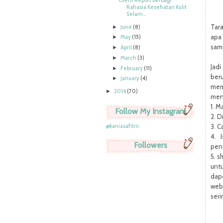
Event Report Berbagi
Rahasia Kesehatan Kulit
Selam...
Tara
June
(8)
►
apa
May
(15)
►
samp
April
(8)
►
March
(3)
►
Jadi
February
(11)
►
ber
January
(4)
►
me
2014
(70)
►
men
1. M
Follow My Instagram
2. D
@kaniasafitrii
3. C
4. 
Followers
pen
5. s
unt
dap
web
seri