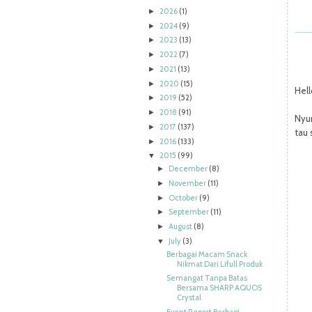
2026
(1)
►
2024
(9)
►
2023
(13)
►
2022
(7)
►
2021
(13)
►
2020
(15)
►
Hell
2019
(52)
►
2018
(91)
►
Nyum
2017
(137)
►
tau 
2016
(133)
►
2015
(99)
▼
December
(8)
►
November
(11)
►
October
(9)
►
September
(11)
►
August
(8)
►
July
(3)
▼
Berbagai Macam Snack
Nikmat Dari Lifull Produk
Semangat Tanpa Batas
Bersama SHARP AQUOS
Crystal