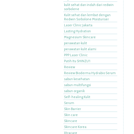
kulit sehat dan indah dari redwin
sorbolene
Kulit sehat dan lembut dengan
Redwin Sorbolone Moisturiser
Laser Clinic Jakarta
Lasting Hydration
Magnesium Skincare
perawatan kulit
perawatan kulit alami
PPP Laser Clinic
Putih Itu SHINZU'I
Review
Review Bioderma Hydrabio Serum
sabun kesehatan
sabun multifungsi
sabun organik
Self-healing Kulit
Serum
Skin Barrier
Skin care
Skincare
Skincare Korea
Xtracare