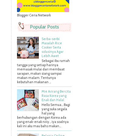
Blogger Ceria Network
Popular Posts
Serba-serbi
Masalah Rice
Cooker Serta
solusinya Agar
Lebih Awet
Sebagai ibu rumah
tangga yang setiap harinya
memasak mulai dari membuat
sarapan, makan siang sampai
makan malam. Tentunya
kebutuhan makanan ...
Mie Arirang Bercita
Rasa Korea yang
Enak dan Halal
Hello Semua... Bagi
yang suka segala
hal yang
berhubungan dengan Korea ada
yang enak-enak niiiy... iya soalnya
kali ini aku mau bahs makan...
Belanja Online