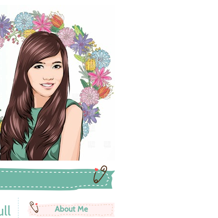
ll
About Me