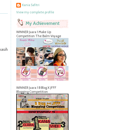
Kania Safitri
View my complete profile
My Achievement
WINNER Juara 1 Make Up
Competition The Balm Voyage
kasih
WINNER Juara 1 B Blog X JFFF
Blogging Competition