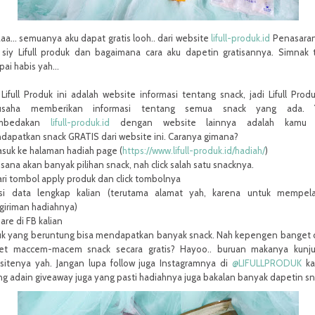
aa... semuanya aku dapat gratis looh.. dari website
lifull
-produk.id
Penasara
 siy Lifull produk dan bagaimana cara aku dapetin gratisannya. Simnak 
ai habis yah...
 Lifull Produk ini adalah website informasi tentang snack, jadi Lifull Produ
usaha memberikan informasi tentang semua snack yang ada. 
mbedakan
lifull
-produk.id
dengan website lainnya adalah kamu 
dapatkan snack GRATIS dari website ini. Caranya gimana?
asuk ke halaman hadiah page (
https://www.
lifull
-produk.id/
hadiah/
)
isana akan banyak pilihan snack, nah click salah satu snacknya.
ari tombol apply produk dan click tombolnya
Isi data lengkap kalian (terutama alamat yah, karena untuk mempela
giriman hadiahnya)
hare di FB kalian
uk yang beruntung bisa mendapatkan banyak snack. Nah kepengen banget
et maccem-macem snack secara gratis? Hayoo.. buruan makanya kunju
sitenya yah. Jangan lupa follow juga Instagramnya di
@LIFULLPRODUK
ka
ng adain giveaway juga yang pasti hadiahnya juga bakalan banyak dapetin sn