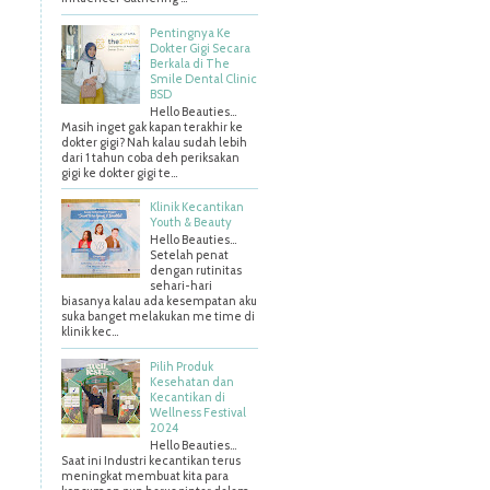
Pentingnya Ke
Dokter Gigi Secara
Berkala di The
Smile Dental Clinic
BSD
Hello Beauties…
Masih inget gak kapan terakhir ke
dokter gigi? Nah kalau sudah lebih
dari 1 tahun coba deh periksakan
gigi ke dokter gigi te...
Klinik Kecantikan
Youth & Beauty
Hello Beauties...
Setelah penat
dengan rutinitas
sehari-hari
biasanya kalau ada kesempatan aku
suka banget melakukan me time di
klinik kec...
Pilih Produk
Kesehatan dan
Kecantikan di
Wellness Festival
2024
Hello Beauties…
Saat ini Industri kecantikan terus
meningkat membuat kita para