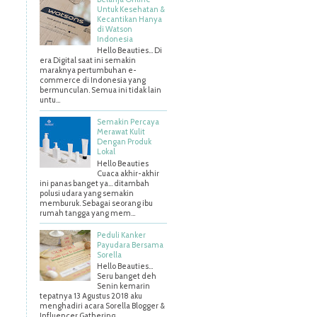
Untuk Kesehatan &
Kecantikan Hanya
di Watson
Indonesia
Hello Beauties... Di
era Digital saat ini semakin
maraknya pertumbuhan e-
commerce di Indonesia yang
bermunculan. Semua ini tidak lain
untu...
Semakin Percaya
Merawat Kulit
Dengan Produk
Lokal
Hello Beauties
Cuaca akhir-akhir
ini panas banget ya… ditambah
polusi udara yang semakin
memburuk. Sebagai seorang ibu
rumah tangga yang mem...
Peduli Kanker
Payudara Bersama
Sorella
Hello Beauties…
Seru banget deh
Senin kemarin
tepatnya 13 Agustus 2018 aku
menghadiri acara Sorella Blogger &
Influencer Gathering ...