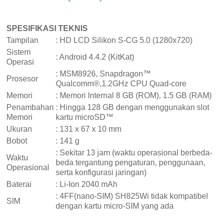
SPESIFIKASI TEKNIS
Tampilan
: HD LCD Silikon S-CG 5.0 (1280x720)
Sistem
: Android 4.4.2 (KitKat)
Operasi
: MSM8926, Snapdragon™
Prosesor
Qualcomm®,1.2GHz CPU Quad-core
Memori
: Memori Internal 8 GB (ROM), 1.5 GB (RAM)
Penambahan
: Hingga 128 GB dengan menggunakan slot
Memori
kartu microSD™
Ukuran
: 131 x 67 x 10 mm
Bobot
: 141 g
: Sekitar 13 jam (waktu operasional berbeda-
Waktu
beda tergantung pengaturan, penggunaan,
Operasional
serta konfigurasi jaringan)
Baterai
: Li-Ion 2040 mAh
: 4FF(nano-SIM) SH825Wi tidak kompatibel
SIM
dengan kartu micro-SIM yang ada