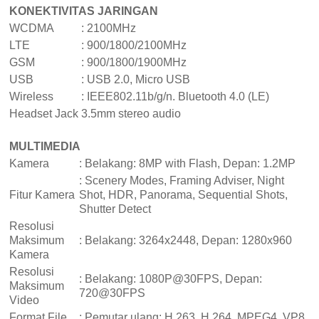
KONEKTIVITAS JARINGAN
WCDMA
: 2100MHz
LTE
: 900/1800/2100MHz
GSM
: 900/1800/1900MHz
USB
: USB 2.0, Micro USB
Wireless
: IEEE802.11b/g/n. Bluetooth 4.0 (LE)
Headset Jack
3.5mm stereo audio
MULTIMEDIA
Kamera
: Belakang: 8MP with Flash, Depan: 1.2MP
: Scenery Modes, Framing Adviser, Night
Fitur Kamera
Shot, HDR, Panorama, Sequential Shots,
Shutter Detect
Resolusi
Maksimum
: Belakang: 3264x2448, Depan: 1280x960
Kamera
Resolusi
: Belakang: 1080P@30FPS, Depan:
Maksimum
720@30FPS
Video
Format File
: Pemutar ulang: H.263, H.264, MPEG4, VP8