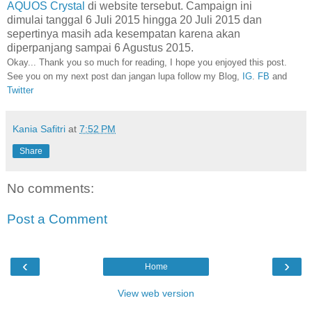
AQUOS Crystal
di website tersebut
. Campaign ini
dimulai tanggal 6 Juli 2015 hingga 20 Juli 2015
dan
sepertinya masih ada kesempatan karena akan
diperpanjang sam
pai 6 Agustus 201
5.
Okay... Thank you so much for reading, I hope you enjoyed this post.
See you on my next post dan jangan lupa follow my Blog,
IG
.
FB
and
Twitter
Kania Safitri
at
7:52 PM
Share
No comments:
Post a Comment
‹
›
Home
View web version