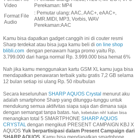
Video
Perekaman: MP4
: Pemutar ulang: AAC, AAC+, eAAC+,
Format File
AMR.MIDI, MP3, Vorbis, WAV
Audio
Perekaman:AAC
Kamu bisa dapatkan gadget canggih ini di couter resmi
Sharp terdekat atau bisa juga kamu beli di
on line shop
blibli.com
dengan penawarn harga promo yaitu Rp.
3.799.000 dari harga normal Rp. 3.999.000 bisa hemat 6%
Nah jika kamu menggunakan kartu GSM XL kamu juga bisa
mendapatkan penawaran terbaik yaitu gratis 7,2 GB selama
12 bulan setiap isi ulang Rp. 50 ribu/bulan
Secara keseluruhan
SHARP AQUOS Crystal
menurut aku
adalah smartphone Sharp yang ditunggu-tunggu untuk
mendukung semua aktifvitas siapa saja dan dimana saja
dengan semangat tanpa batas.
Nah, kebetulan nih! kalian bisa
menangkan total 5 SMARTPHONE
SHARP AQUOS
CRYSTAL
dengan mengikuti PRESENT CAMPAIGN KBJ X
AQUOS
Yuk berpartisipasi dalam Present Campaign dari
SHARP AQUOS.
Kamu bisa mendapatkan smartphone