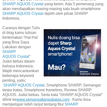
SHARP AQUOS Crystal
yang keren. Ada 5 pemenang yang
akan mendapatkan masing-masing satu buah smartphone
SHARP AQUOS Crystal
dipilih oleh pihak SHARP
Indonesia.
Caranya dengan
Tulis
di blog kamu tulisan
bertemakan “Hal-Hal
yang Bisa Saya
Lakukan dengan
SHARP
AQUOS Crystal
”
Judul bebas dalam
bahasa Indonesia
.
Wajib mencantumkan
beberapa keyword
penting, yaitu:
SHARP AQUOS Crystal
, Smartphone SHARP, Semangat
tanpa batas, Smartphone frameless, Review SHARP
AQUOS
. Judul bebas
. Serta k
ata “SHARP AQUOS Crystal”
dilink ke
www.semangattanpabatas.com
. Kamu bisa
mempelajari lebih lanjut tentang fitur
SHARP