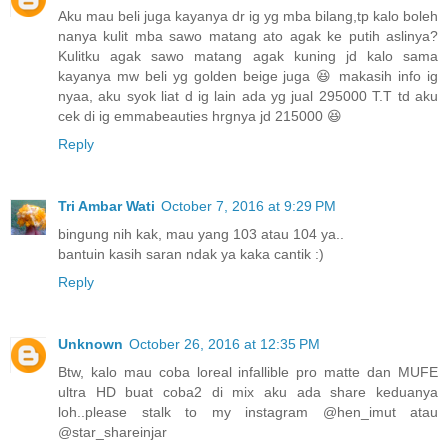
Aku mau beli juga kayanya dr ig yg mba bilang,tp kalo boleh
nanya kulit mba sawo matang ato agak ke putih aslinya?
Kulitku agak sawo matang agak kuning jd kalo sama
kayanya mw beli yg golden beige juga 😆 makasih info ig
nyaa, aku syok liat d ig lain ada yg jual 295000 T.T td aku
cek di ig emmabeauties hrgnya jd 215000 😆
Reply
Tri Ambar Wati
October 7, 2016 at 9:29 PM
bingung nih kak, mau yang 103 atau 104 ya..
bantuin kasih saran ndak ya kaka cantik :)
Reply
Unknown
October 26, 2016 at 12:35 PM
Btw, kalo mau coba loreal infallible pro matte dan MUFE
ultra HD buat coba2 di mix aku ada share keduanya
loh..please stalk to my instagram @hen_imut atau
@star_shareinjar