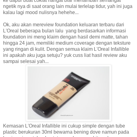
ke dapur buat coklat hangat biar menambah semangat
ngetik nya di saat orang lain mulai terlelap tidur, yah ini juga
kalau lagi mood nulisnya hehehe...
Ok, aku akan mereview foundation keluaran terbaru dari
L'Oreal beberapa bulan lalu yang berdasarkan informasi
foundation ini meng klaim dengan hasil demi matte, tahan
hingga 24 jam, memiliki medium coverage dengan teksture
yang ringan di kulit. Dengan semua klaim L'Oreal Infallible
ini apakah aku juga setuju? yuk cuss liat hasil review aku
sampai selesai yah...
Kemasan L'Oreal Infallible ini cukup simple dengan tube
plastic berukuran 30ml bewarna bening dove namun pada