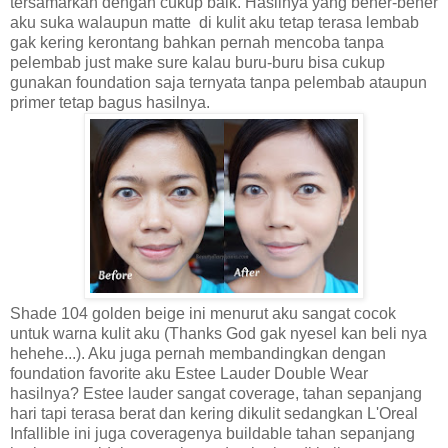
tersamarkan dengan cukup baik. Hasilnya yang bener-bener
aku suka walaupun matte di kulit aku tetap terasa lembab
gak kering kerontang bahkan pernah mencoba tanpa
pelembab just make sure kalau buru-buru bisa cukup
gunakan foundation saja ternyata tanpa pelembab ataupun
primer tetap bagus hasilnya.
Shade 104 golden beige ini menurut aku sangat cocok
untuk warna kulit aku (Thanks God gak nyesel kan beli nya
hehehe...). Aku juga pernah membandingkan dengan
foundation favorite aku Estee Lauder Double Wear
hasilnya? Estee lauder sangat coverage, tahan sepanjang
hari tapi terasa berat dan kering dikulit sedangkan L'Oreal
Infallible ini juga coveragenya buildable tahan sepanjang