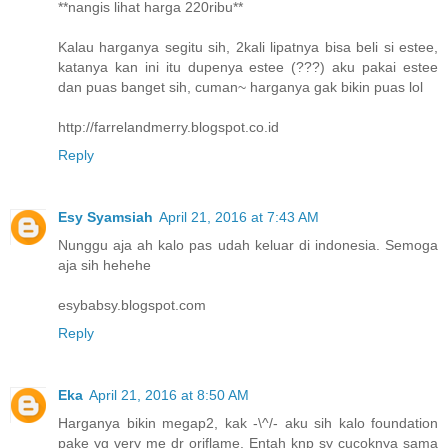
**nangis lihat harga 220ribu**
Kalau harganya segitu sih, 2kali lipatnya bisa beli si estee,
katanya kan ini itu dupenya estee (???) aku pakai estee
dan puas banget sih, cuman~ harganya gak bikin puas lol
http://farrelandmerry.blogspot.co.id
Reply
Esy Syamsiah
April 21, 2016 at 7:43 AM
Nunggu aja ah kalo pas udah keluar di indonesia. Semoga
aja sih hehehe
esybabsy.blogspot.com
Reply
Eka
April 21, 2016 at 8:50 AM
Harganya bikin megap2, kak -\^/- aku sih kalo foundation
pake yg very me dr oriflame. Entah knp sy cucoknya sama