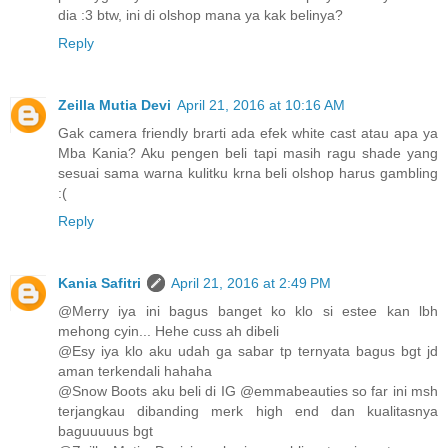
dia :3 btw, ini di olshop mana ya kak belinya?
Reply
Zeilla Mutia Devi
April 21, 2016 at 10:16 AM
Gak camera friendly brarti ada efek white cast atau apa ya
Mba Kania? Aku pengen beli tapi masih ragu shade yang
sesuai sama warna kulitku krna beli olshop harus gambling
:(
Reply
Kania Safitri
April 21, 2016 at 2:49 PM
@Merry iya ini bagus banget ko klo si estee kan lbh
mehong cyin... Hehe cuss ah dibeli
@Esy iya klo aku udah ga sabar tp ternyata bagus bgt jd
aman terkendali hahaha
@Snow Boots aku beli di IG @emmabeauties so far ini msh
terjangkau dibanding merk high end dan kualitasnya
baguuuuus bgt