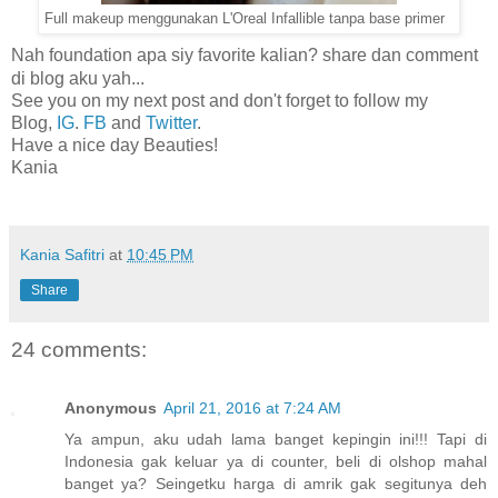
Full makeup menggunakan L'Oreal Infallible tanpa base primer
Nah foundation apa siy favorite kalian? share dan comment
di blog aku yah...
See you on my next post and don't forget to follow my
Blog,
IG
.
FB
and
Twitter
.
Have a nice day Beauties!
Kania
Kania Safitri
at
10:45 PM
Share
24 comments:
Anonymous
April 21, 2016 at 7:24 AM
Ya ampun, aku udah lama banget kepingin ini!!! Tapi di
Indonesia gak keluar ya di counter, beli di olshop mahal
banget ya? Seingetku harga di amrik gak segitunya deh