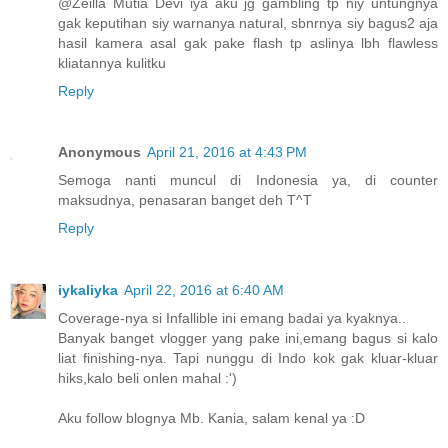
@Zeilla Mutia Devi iya aku jg gambling tp niy untungnya
gak keputihan siy warnanya natural, sbnrnya siy bagus2 aja
hasil kamera asal gak pake flash tp aslinya lbh flawless
kliatannya kulitku
Reply
Anonymous
April 21, 2016 at 4:43 PM
Semoga nanti muncul di Indonesia ya, di counter
maksudnya, penasaran banget deh T^T
Reply
iykaliyka
April 22, 2016 at 6:40 AM
Coverage-nya si Infallible ini emang badai ya kyaknya..
Banyak banget vlogger yang pake ini,emang bagus si kalo
liat finishing-nya. Tapi nunggu di Indo kok gak kluar-kluar
hiks,kalo beli onlen mahal :')
Aku follow blognya Mb. Kania, salam kenal ya :D