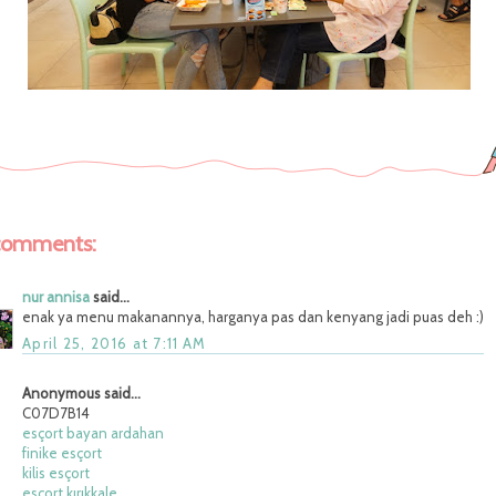
comments:
nur annisa
said...
enak ya menu makanannya, harganya pas dan kenyang jadi puas deh :)
April 25, 2016 at 7:11 AM
Anonymous said...
C07D7B14
esçort bayan ardahan
finike esçort
kilis esçort
esçort kırıkkale