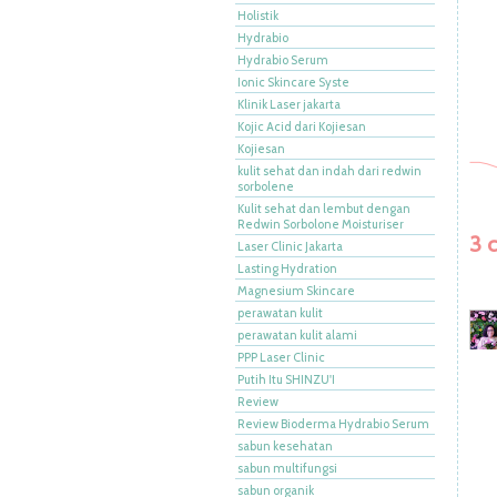
Holistik
Hydrabio
Hydrabio Serum
Ionic Skincare Syste
Klinik Laser jakarta
Kojic Acid dari Kojiesan
Kojiesan
kulit sehat dan indah dari redwin
sorbolene
Kulit sehat dan lembut dengan
Redwin Sorbolone Moisturiser
3 
Laser Clinic Jakarta
Lasting Hydration
Magnesium Skincare
perawatan kulit
perawatan kulit alami
PPP Laser Clinic
Putih Itu SHINZU'I
Review
Review Bioderma Hydrabio Serum
sabun kesehatan
sabun multifungsi
sabun organik