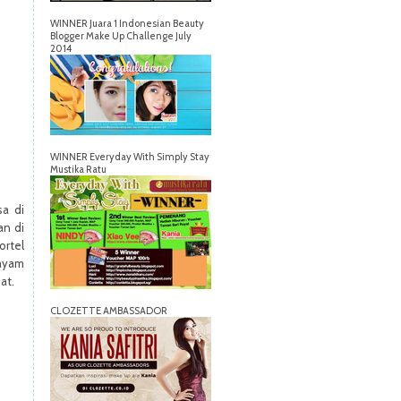
WINNER Juara 1 Indonesian Beauty
Blogger Make Up Challenge July
2014
WINNER Everyday With Simply Stay
Mustika Ratu
sa di
an di
ortel
ayam
zat.
CLOZETTE AMBASSADOR