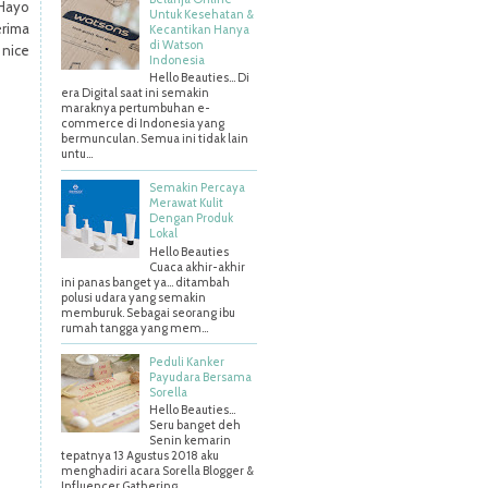
Hayo
Untuk Kesehatan &
erima
Kecantikan Hanya
di Watson
 nice
Indonesia
Hello Beauties... Di
era Digital saat ini semakin
maraknya pertumbuhan e-
commerce di Indonesia yang
bermunculan. Semua ini tidak lain
untu...
Semakin Percaya
Merawat Kulit
Dengan Produk
Lokal
Hello Beauties
Cuaca akhir-akhir
ini panas banget ya… ditambah
polusi udara yang semakin
memburuk. Sebagai seorang ibu
rumah tangga yang mem...
Peduli Kanker
Payudara Bersama
Sorella
Hello Beauties…
Seru banget deh
Senin kemarin
tepatnya 13 Agustus 2018 aku
menghadiri acara Sorella Blogger &
Influencer Gathering ...