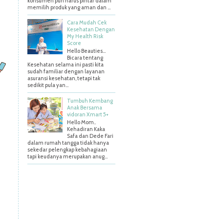
konsumen pun harus pintar dalam
memilih produk yang aman dan ...
Cara Mudah Cek
Kesehatan Dengan
My Health Risk
Score
Hello Beauties…
Bicara tentang
Kesehatan selama ini pasti kita
sudah familiar dengan layanan
asuransi kesehatan, tetapi tak
sedikit pula yan...
Tumbuh Kembang
Anak Bersama
vidoran Xmart 5+
Hello Mom..
Kehadiran Kaka
Safa dan Dede Fari
dalam rumah tangga tidak hanya
sekedar pelengkap kebahagiaan
tapi keudanya merupakan anug...