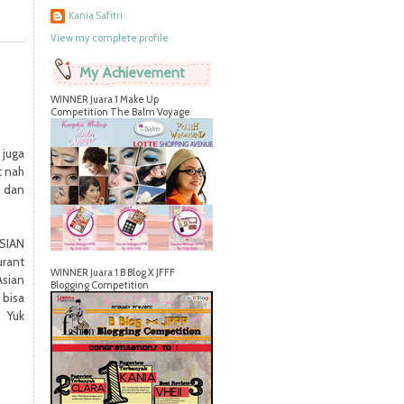
Kania Safitri
View my complete profile
My Achievement
WINNER Juara 1 Make Up
Competition The Balm Voyage
 juga
t nah
 dan
ASIAN
rant
WINNER Juara 1 B Blog X JFFF
sian
Blogging Competition
 bisa
 Yuk