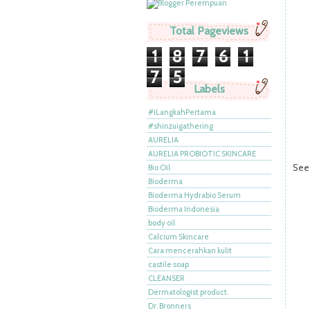
Total Pageviews
1
8
7
6
1
7
5
Labels
#iLangkahPertama
#shinzuigathering
AURELIA
AURELIA PROBIOTIC SKINCARE
See 
Bio Oil
Bioderma
Bioderma Hydrabio Serum
Bioderma Indonesia
body oil
Calcium Skincare
Cara mencerahkan kulit
castile soap
CLEANSER
Dermatologist product.
Dr. Bronners