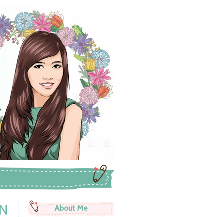
WN
About Me