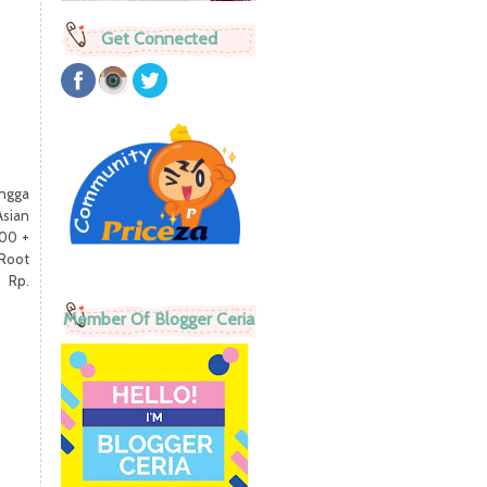
Get Connected
ingga
sian
.000
+
Root
 Rp.
Member Of Blogger Ceria