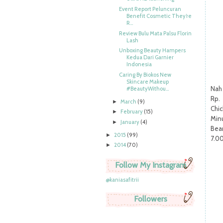
Event Report Peluncuran
Benefit Cosmetic They’re
R...
Review Bulu Mata Palsu Florin
Lash
Unboxing Beauty Hampers
Kedua Dari Garnier
Indonesia
Caring By Biokos New
Skincare Makeup
Nah 
#BeautyWithou...
Rp.
March
(9)
►
Chi
February
(15)
►
Min
January
(4)
►
Bea
2015
(99)
►
7.00
2014
(70)
►
Follow My Instagram
@kaniasafitrii
Followers