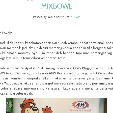
MIXBOWL
Posted by
Kania Safitri
at
2:19 AM
o Lovely...
mdulillah kondisi kesehatan badan aku sudah kembali sehat serta anak-anak
kin membaik. Jadi akhir-akhir ini memang kedua anak aku silih berganti saki
a kelamaan mommy nya juga tepar deh hehehe tapi mari semangat lagi
ga kita semua terus diberi kesehatan. Amin...
jadi Sabtu lalu 16 April 2016 aku menghadiri acara A&W’s Blogger Gathering: 
WN MIXBOWL yang berlokasi di A&W Restaurant Tomang. Jadi A&W Restau
onesia kembali memperkenalkan makanan terbarunya yang bernama A
wn Mix Bowl dan aku seneng banget menjadi salah satu orang pertama yang
coba enaknya makanan ini. Penasaran kaya apa siy menu terbarunya?
ca sampai selesai yah...