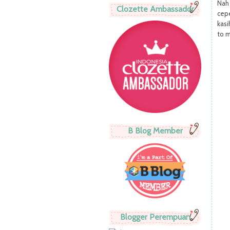
Nah
Clozette Ambassador
cep
kasi
to m
B Blog Member
Blogger Perempuan