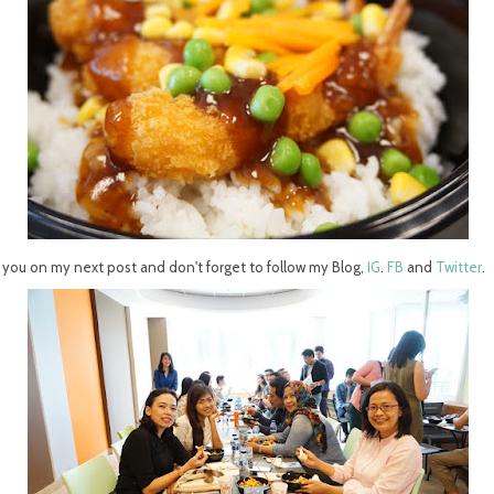
you on my next post and don't forget to follow my Blog,
IG
.
FB
and
Twitter
.