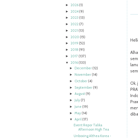
2026
(1)
►
2024
(9)
►
2023
(13)
►
2022
(7)
►
2021
(13)
►
2020
(15)
►
Hell
2019
(52)
►
2018
(91)
►
Alha
2017
(137)
►
sema
2016
(133)
▼
lam
December
(12)
►
semo
November
(14)
►
October
(4)
►
Ok, 
September
(9)
►
PRA
August
(9)
►
Ind
July
(7)
►
Pra
June
(19)
►
men
May
(14)
►
diba
April
(17)
▼
Event Repor Talika
Afternoon High Tea
Unboxing Althea Korea -