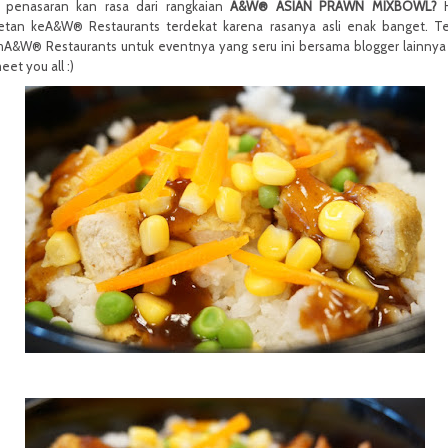
 penasaran kan rasa dari rangkaian
A&W®
ASIAN PRAWN MIXBOWL?
etan ke
A&W® Restaurants terdekat karena rasanya asli enak banget. T
h
A&W® Restaurants untuk eventnya yang seru ini bersama blogger lainnya
eet you all :)