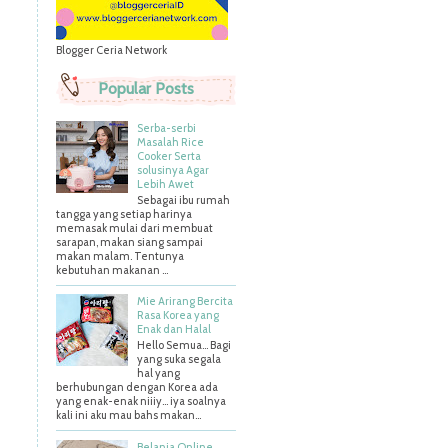
Blogger Ceria Network
Popular Posts
Serba-serbi
Masalah Rice
Cooker Serta
solusinya Agar
Lebih Awet
Sebagai ibu rumah
tangga yang setiap harinya
memasak mulai dari membuat
sarapan, makan siang sampai
makan malam. Tentunya
kebutuhan makanan ...
Mie Arirang Bercita
Rasa Korea yang
Enak dan Halal
Hello Semua... Bagi
yang suka segala
hal yang
berhubungan dengan Korea ada
yang enak-enak niiiy... iya soalnya
kali ini aku mau bahs makan...
Belanja Online