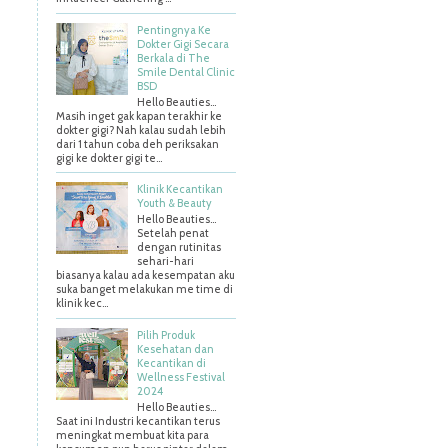
Pentingnya Ke
Dokter Gigi Secara
Berkala di The
Smile Dental Clinic
BSD
Hello Beauties…
Masih inget gak kapan terakhir ke
dokter gigi? Nah kalau sudah lebih
dari 1 tahun coba deh periksakan
gigi ke dokter gigi te...
Klinik Kecantikan
Youth & Beauty
Hello Beauties...
Setelah penat
dengan rutinitas
sehari-hari
biasanya kalau ada kesempatan aku
suka banget melakukan me time di
klinik kec...
Pilih Produk
Kesehatan dan
Kecantikan di
Wellness Festival
2024
Hello Beauties…
Saat ini Industri kecantikan terus
meningkat membuat kita para