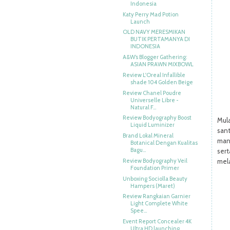
Indonesia
Katy Perry Mad Potion
Launch
OLD NAVY MERESMIKAN
BUTIK PERTAMANYA DI
INDONESIA
A&W’s Blogger Gathering:
ASIAN PRAWN MIXBOWL
Review L'Oreal Infallible
shade 104 Golden Beige
Review Chanel Poudre
Universelle Libre -
Natural F...
Review Bodyography Boost
Mula
Liquid Luminizer
sant
Brand Lokal Mineral
man
Botanical Dengan Kualitas
Bagu...
ser
Review Bodyography Veil
mela
Foundation Primer
Unboxing Sociolla Beauty
Hampers (Maret)
Review Rangkaian Garnier
Light Complete White
Spee...
Event Report Concealer 4K
Ultra HD launching