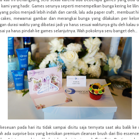
 kami yang hadir. Games serunya seperti menempelkan bunga kering ke lilin
n yang polos menjadi lebih indah dan cantik, lalu ada paper craft , membuat h
 cakes, mewarnai gambar dan merangkai bunga yang dilakukan per kelo
an durasi waktu yang dibatasi jadi ya harus sesuai waktunya gitu deh kalau 
sai ya harus pindah ke games selanjutnya. Wah pokoknya seru banget deh…
 keseuan pada hari itu tidak sampai disitu saja ternyata saat aku balik ke
h ada surprise box yang berisikan premium cleanser brush dari Bio essenc