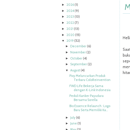
M
2026
(1)
►
2024
(9)
►
2023
(13)
►
2022
(7)
►
2021
(13)
►
2020
(15)
►
Hell
2019
(52)
▼
December
(6)
►
Saat
November
(2)
►
buk
October
(4)
►
sepe
September
(2)
►
menu
August
(4)
▼
hit
Pixy Meluncurkan Produk
Terbaru ColoReinvention
FWD Life Bekerja Sama
dengan K-Link Indonesia
Peduli Kanker Payudara
Bersama Sorella
Bio Essence Relaunch : Logo
Baru Serta Memiliki Ka...
July
(6)
►
June
(1)
►
May
(3)
►