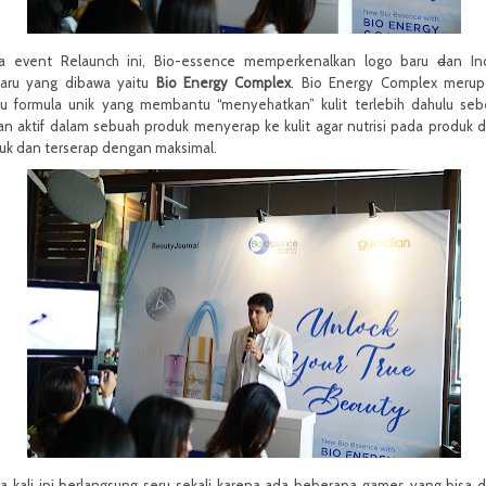
a event Relaunch ini, Bio-essence memperkenalkan logo baru
d
an In
baru yang dibawa yaitu
Bio Energy Complex
. Bio Energy Complex merup
tu formula unik yang membantu “menyehatkan” kulit terlebih dahulu se
n aktif dalam sebuah produk menyerap ke kulit agar nutrisi pada produk 
uk dan terserap dengan maksimal.
a kali ini berlangsung seru sekali karena ada beberapa games yang bisa di