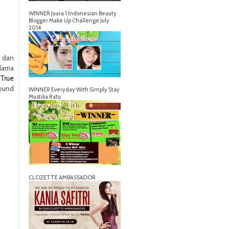
WINNER Juara 1 Indonesian Beauty
Blogger Make Up Challenge July
2014
a dan
 lama
 True
hound
WINNER Everyday With Simply Stay
Mustika Ratu
CLOZETTE AMBASSADOR