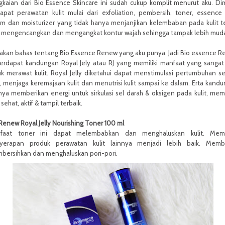
gkaian dari Bio Essence Skincare ini sudah cukup komplit menurut aku. D
dapat perawatan kulit mulai dari exfoliation, pembersih, toner, essence
um dan moisturizer yang tidak hanya menjanjikan kelembaban pada kulit t
a mengencangkan dan mengangkat kontur wajah sehingga tampak lebih mud
 akan bahas tentang Bio Essence Renew yang aku punya. Jadi Bio essence 
terdapat kandungan Royal Jely atau RJ yang memiliki manfaat yang sangat
k merawat kulit. Royal Jelly diketahui dapat menstimulasi pertumbuhan se
t, menjaga keremajaan kulit dan menutrisi kulit sampai ke dalam. Erta kand
nya memberikan energi untuk sirkulasi sel darah & oksigen pada kulit, me
t sehat, aktif & tampil terbaik.
Renew Royal Jelly Nourishing Toner 100 ml
faat toner ini dapat melembabkan dan menghaluskan kulit. Mem
yerapan produk perawatan kulit lainnya menjadi lebih baik. Memb
bersihkan dan menghaluskan pori-pori.