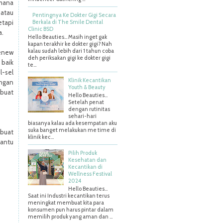
imana
 atau
Pentingnya Ke Dokter Gigi Secara
Berkala di The Smile Dental
etapi
Clinic BSD
a.
Hello Beauties… Masih inget gak
kapan terakhir ke dokter gigi? Nah
kalau sudah lebih dari 1 tahun coba
Renew
deh periksakan gigi ke dokter gigi
 baik
te...
l-sel
Klinik Kecantikan
ungan
Youth & Beauty
mbuat
Hello Beauties...
Setelah penat
dengan rutinitas
sehari-hari
biasanya kalau ada kesempatan aku
suka banget melakukan me time di
buat
klinik kec...
antu
Pilih Produk
Kesehatan dan
Kecantikan di
Wellness Festival
2024
Hello Beauties…
Saat ini Industri kecantikan terus
meningkat membuat kita para
konsumen pun harus pintar dalam
memilih produk yang aman dan ...