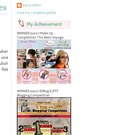
ex
Kania Safitri
View my complete profile
My Achievement
WINNER Juara 1 Make Up
Competition The Balm Voyage
lukan
 usia
tubuh
 flek
WINNER Juara 1 B Blog X JFFF
Blogging Competition