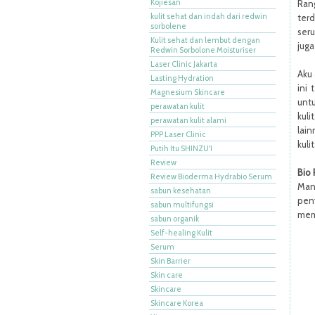
Kojiesan
Ran
kulit sehat dan indah dari redwin
ter
sorbolene
ser
Kulit sehat dan lembut dengan
jug
Redwin Sorbolone Moisturiser
Laser Clinic Jakarta
Aku
Lasting Hydration
ini 
Magnesium Skincare
untu
perawatan kulit
kuli
perawatan kulit alami
lain
PPP Laser Clinic
kuli
Putih Itu SHINZU'I
Review
Bio 
Review Bioderma Hydrabio Serum
Man
sabun kesehatan
pen
sabun multifungsi
mem
sabun organik
Self-healing Kulit
Serum
Skin Barrier
Skin care
Skincare
Skincare Korea