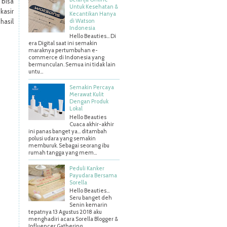
 bisa
Untuk Kesehatan &
kasir
Kecantikan Hanya
di Watson
 hasil
Indonesia
Hello Beauties... Di
era Digital saat ini semakin
maraknya pertumbuhan e-
commerce di Indonesia yang
bermunculan. Semua ini tidak lain
untu...
Semakin Percaya
Merawat Kulit
Dengan Produk
Lokal
Hello Beauties
Cuaca akhir-akhir
ini panas banget ya… ditambah
polusi udara yang semakin
memburuk. Sebagai seorang ibu
rumah tangga yang mem...
Peduli Kanker
Payudara Bersama
Sorella
Hello Beauties…
Seru banget deh
Senin kemarin
tepatnya 13 Agustus 2018 aku
menghadiri acara Sorella Blogger &
Influencer Gathering ...