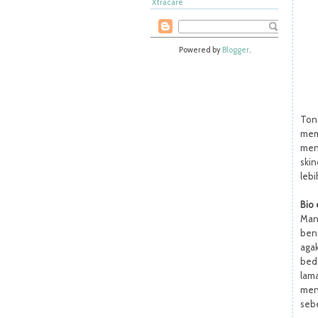
Xtracare
Powered by
Blogger
.
Ton
mem
men
skin
lebi
Bio 
Man
ben
agak
beda
lam
meng
seb