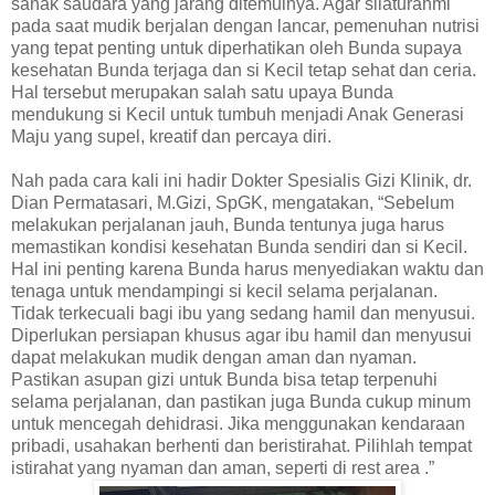
sanak saudara yang jarang ditemuinya. Agar silaturahmi
pada saat mudik berjalan dengan lancar, pemenuhan nutrisi
yang tepat penting untuk diperhatikan oleh Bunda supaya
kesehatan Bunda terjaga dan si Kecil tetap sehat dan ceria.
Hal tersebut merupakan salah satu upaya Bunda
mendukung si Kecil untuk tumbuh menjadi Anak Generasi
Maju yang supel, kreatif dan percaya diri.
Nah pada cara kali ini hadir Dokter Spesialis Gizi Klinik, dr.
Dian Permatasari, M.Gizi, SpGK, mengatakan, “Sebelum
melakukan perjalanan jauh, Bunda tentunya juga harus
memastikan kondisi kesehatan Bunda sendiri dan si Kecil.
Hal ini penting karena Bunda harus menyediakan waktu dan
tenaga untuk mendampingi si kecil selama perjalanan.
Tidak terkecuali bagi ibu yang sedang hamil dan menyusui.
Diperlukan persiapan khusus agar ibu hamil dan menyusui
dapat melakukan mudik dengan aman dan nyaman.
Pastikan asupan gizi untuk Bunda bisa tetap terpenuhi
selama perjalanan, dan pastikan juga Bunda cukup minum
untuk mencegah dehidrasi. Jika menggunakan kendaraan
pribadi, usahakan berhenti dan beristirahat. Pilihlah tempat
istirahat yang nyaman dan aman, seperti di rest area .”