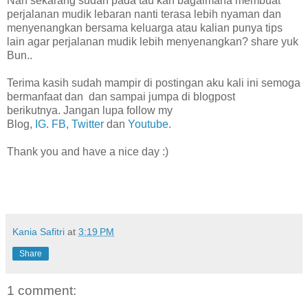
Nah sekarang sudah pada tau kan bagaimana membuat
perjalanan mudik lebaran nanti terasa lebih nyaman dan
menyenangkan bersama keluarga atau kalian punya tips
lain agar perjalanan mudik lebih menyenangkan? share yuk
Bun..
Terima kasih sudah mampir di postingan aku kali ini semoga
bermanfaat dan
dan sampai jumpa di blogpost
berikutnya. Jangan lupa follow my
Blog,
IG
.
FB
,
Twitter
dan
Youtube
.
Thank you and have a nice day :)
Kania Safitri
at
3:19 PM
Share
1 comment: