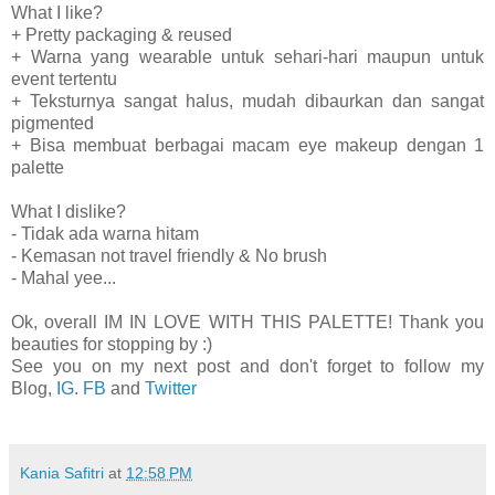
What I like?
+ Pretty packaging & reused
+ Warna yang wearable untuk sehari-hari maupun untuk
event tertentu
+ Teksturnya sangat halus, mudah dibaurkan dan sangat
pigmented
+ Bisa membuat berbagai macam eye makeup dengan 1
palette
What I dislike?
- Tidak ada warna hitam
- Kemasan not travel friendly & No brush
- Mahal yee...
Ok, overall IM IN LOVE WITH THIS PALETTE! Thank you
beauties for stopping by :)
See you on my next post and don't forget to follow my
Blog,
IG
.
FB
and
Twitter
Kania Safitri
at
12:58 PM