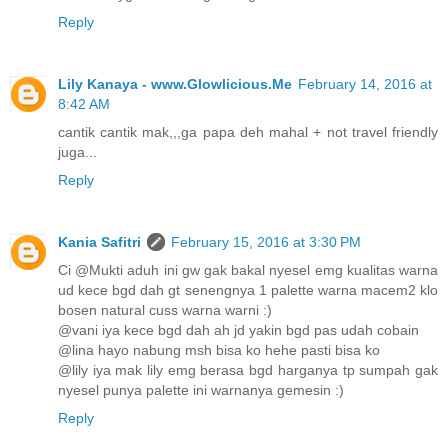
Reply
Lily Kanaya - www.Glowlicious.Me
February 14, 2016 at
8:42 AM
cantik cantik mak,,,ga papa deh mahal + not travel friendly
juga...
Reply
Kania Safitri
February 15, 2016 at 3:30 PM
Ci @Mukti aduh ini gw gak bakal nyesel emg kualitas warna
ud kece bgd dah gt senengnya 1 palette warna macem2 klo
bosen natural cuss warna warni :)
@vani iya kece bgd dah ah jd yakin bgd pas udah cobain
@lina hayo nabung msh bisa ko hehe pasti bisa ko
@lily iya mak lily emg berasa bgd harganya tp sumpah gak
nyesel punya palette ini warnanya gemesin :)
Reply