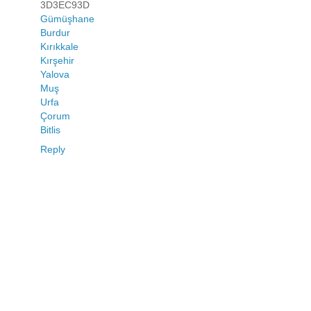
3D3EC93D
Gümüşhane
Burdur
Kırıkkale
Kırşehir
Yalova
Muş
Urfa
Çorum
Bitlis
Reply