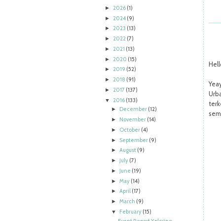
2026
(1)
►
2024
(9)
►
2023
(13)
►
2022
(7)
►
2021
(13)
►
2020
(15)
►
Hell
2019
(52)
►
2018
(91)
►
Yea
2017
(137)
►
Urb
2016
(133)
▼
ter
December
(12)
►
sem
November
(14)
►
October
(4)
►
September
(9)
►
August
(9)
►
July
(7)
►
June
(19)
►
May
(14)
►
April
(17)
►
March
(9)
►
February
(15)
▼
Event Report Xploring