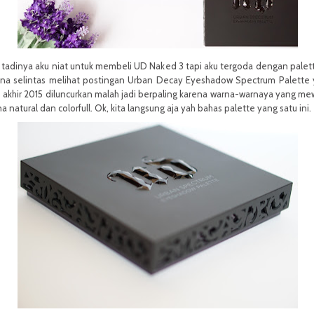
r tadinya aku niat untuk membeli UD Naked 3 tapi aku tergoda dengan palett
ena selintas melihat postingan Urban Decay Eyeshadow Spectrum Palette
 akhir 2015 diluncurkan malah jadi berpaling karena warna-warnaya yang mew
a natural dan colorfull. Ok, kita langsung aja yah bahas palette yang satu ini.