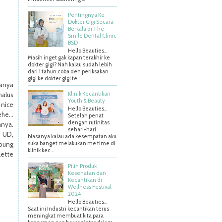
Pentingnya Ke
Dokter Gigi Secara
Berkala di The
Smile Dental Clinic
BSD
Hello Beauties…
Masih inget gak kapan terakhir ke
dokter gigi? Nah kalau sudah lebih
dari 1 tahun coba deh periksakan
gigi ke dokter gigi te...
uanya
Klinik Kecantikan
halus
Youth & Beauty
 nice
Hello Beauties...
he...
Setelah penat
dengan rutinitas
nya.
sehari-hari
i UD,
biasanya kalau ada kesempatan aku
suka banget melakukan me time di
ubung
klinik kec...
ette
Pilih Produk
Kesehatan dan
Kecantikan di
Wellness Festival
2024
Hello Beauties…
Saat ini Industri kecantikan terus
meningkat membuat kita para