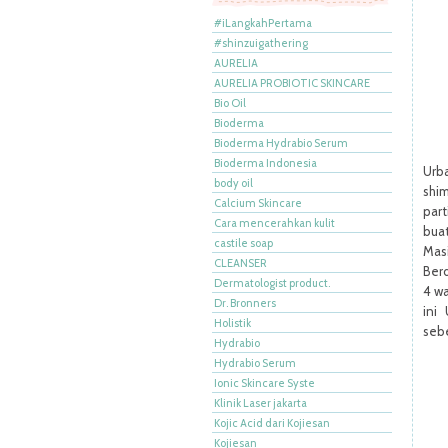
#iLangkahPertama
#shinzuigathering
AURELIA
AURELIA PROBIOTIC SKINCARE
Bio Oil
Bioderma
Bioderma Hydrabio Serum
Bioderma Indonesia
Urb
body oil
shi
Calcium Skincare
part
Cara mencerahkan kulit
bua
castile soap
Mas
CLEANSER
Berd
Dermatologist product.
4 w
Dr. Bronners
ini
Holistik
seb
Hydrabio
Hydrabio Serum
Ionic Skincare Syste
Klinik Laser jakarta
Kojic Acid dari Kojiesan
Kojiesan