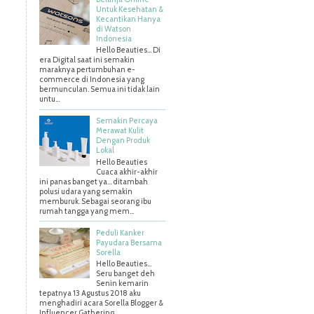
Untuk Kesehatan &
Kecantikan Hanya
di Watson
Indonesia
Hello Beauties... Di
era Digital saat ini semakin
maraknya pertumbuhan e-
commerce di Indonesia yang
bermunculan. Semua ini tidak lain
untu...
Semakin Percaya
Merawat Kulit
Dengan Produk
Lokal
Hello Beauties
Cuaca akhir-akhir
ini panas banget ya… ditambah
polusi udara yang semakin
memburuk. Sebagai seorang ibu
rumah tangga yang mem...
Peduli Kanker
Payudara Bersama
Sorella
Hello Beauties…
Seru banget deh
Senin kemarin
tepatnya 13 Agustus 2018 aku
menghadiri acara Sorella Blogger &
Influencer Gathering ...