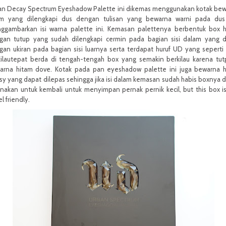
an Decay Spectrum Eyeshadow Palette ini dikemas menggunakan kotak be
am yang dilengkapi dus dengan tulisan yang bewarna warni pada dus 
ggambarkan isi warna palette ini. Kemasan palettenya berbentuk box 
gan tutup yang sudah dilengkapi cermin pada bagian sisi dalam yang d
an ukiran pada bagian sisi luarnya serta terdapat huruf UD yang seperti
kilautepat berda di tengah-tengah box yang semakin berkilau karena tu
arna hitam dove. Kotak pada pan eyeshadow palette ini juga bewarna 
sy yang dapat dilepas sehingga jika isi dalam kemasan sudah habis boxnya 
nakan untuk kembali untuk menyimpan pernak pernik kecil, but this box i
el friendly.