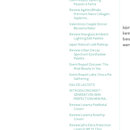
Passion & Fame
Review Agelez Bihaku
Premium Nano Collagen
Supleme...
Valentines Couple Dinner
Juju
Bersama Natur
kar
Review Hourglass Ambient
Lighting Edit Palette
baru
Japan Natural Look Makeup
warn
Review Urban Decay
Spectrum Eyeshadow
Palette
Event Report Discover The
Most Beauty in You
Event Report Lotte Choco Pie
Gathering
EAU DE LACOSTE
INTRODUCING NEXT-
GENERATION SKIN
PERFECTION NEW MA...
Review Lovama PostNatal
Cream
Review Lovama Rosehip
Cream
Review Jafra Extra Protection
Lipstick SPF 15 Thin...