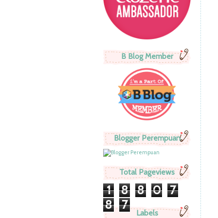
B Blog Member
Blogger Perempuan
Total Pageviews
1
8
8
0
7
8
7
Labels