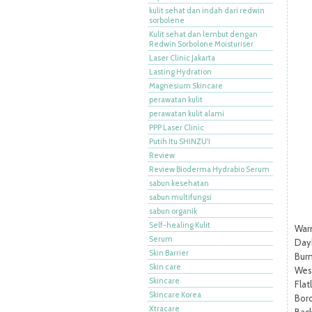
kulit sehat dan indah dari redwin
sorbolene
Kulit sehat dan lembut dengan
Redwin Sorbolone Moisturiser
Laser Clinic Jakarta
Lasting Hydration
Magnesium Skincare
perawatan kulit
perawatan kulit alami
PPP Laser Clinic
Putih Itu SHINZU'I
Review
Review Bioderma Hydrabio Serum
sabun kesehatan
sabun multifungsi
sabun organik
Self-healing Kulit
Warn
Serum
Dayb
Skin Barrier
Bur
Skin care
West
Skincare
Flat
Skincare Korea
Bor
Xtracare