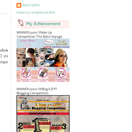
Kania Safitri
View my complete profile
My Achievement
WINNER Juara 1 Make Up
Competition The Balm Voyage
hadow
D ini
ampir
WINNER Juara 1 B Blog X JFFF
Blogging Competition