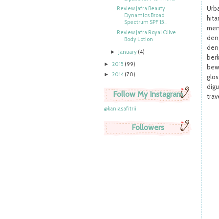
Urb
Review Jafra Beauty
Dynamics Broad
hit
Spectrum SPF 15...
men
Review Jafra Royal Olive
den
Body Lotion
deng
January
(4)
►
ber
2015
(99)
►
bew
2014
(70)
►
glos
digu
Follow My Instagram
trav
@kaniasafitrii
Followers