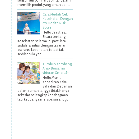
konsumen pun harus pintar dalam
memilih produk yang aman dan ...
Cara Mudah Cek
Kesehatan Dengan
My Health Risk
Score
Hello Beauties…
Bicara tentang
Kesehatan selama ini pasti kita
sudah familiar dengan layanan
asuransi kesehatan, tetapi tak
sedikit pula yan...
Tumbuh Kembang
Anak Bersama
vidoran Xmart 5+
Hello Mom..
Kehadiran Kaka
Safa dan Dede Fari
dalam rumah tangga tidak hanya
sekedar pelengkap kebahagiaan
tapi keudanya merupakan anug...