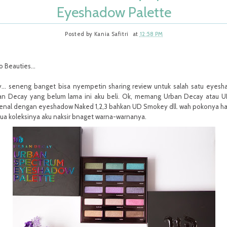
Eyeshadow Palette
Posted by
Kania Safitri
at
12:58 PM
o Beauties...
y... seneng banget bisa nyempetin sharing review untuk salah satu eyes
an Decay yang belum lama ini aku beli. Ok, memang Urban Decay atau U
kenal dengan eyeshadow Naked 1,2,3 bahkan UD Smokey dll. wah pokonya h
ua koleksinya aku naksir bnaget warna-warnanya.