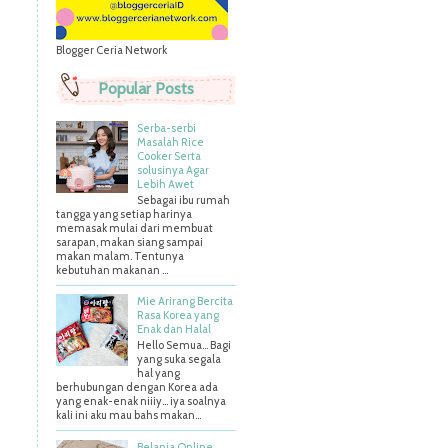
Blogger Ceria Network
Popular Posts
Serba-serbi
Masalah Rice
Cooker Serta
solusinya Agar
Lebih Awet
Sebagai ibu rumah
tangga yang setiap harinya
memasak mulai dari membuat
sarapan, makan siang sampai
makan malam. Tentunya
kebutuhan makanan ...
Mie Arirang Bercita
Rasa Korea yang
Enak dan Halal
Hello Semua... Bagi
yang suka segala
hal yang
berhubungan dengan Korea ada
yang enak-enak niiiy... iya soalnya
kali ini aku mau bahs makan...
Belanja Online