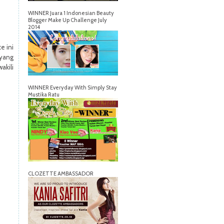
WINNER Juara 1 Indonesian Beauty
Blogger Make Up Challenge July
2014
e ini
 yang
akili
WINNER Everyday With Simply Stay
Mustika Ratu
CLOZETTE AMBASSADOR