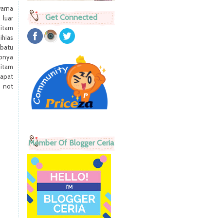
warna
Get Connected
luar
hitam
ihias
 batu
tpnya
hitam
dapat
s not
Member Of Blogger Ceria