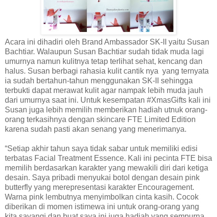
Acara ini dihadiri oleh Brand Ambassador SK-II yaitu Susan
Bachtiar. Walaupun Susan Bachtiar sudah tidak muda lagi
umurnya namun kulitnya tetap terlihat sehat, kencang dan
halus. Susan berbagi rahasia kulit cantik nya yang ternyata
ia sudah bertahun-tahun menggunakan SK-II sehingga
terbukti dapat merawat kulit agar nampak lebih muda jauh
dari umurnya saat ini. Untuk kesempatan #XmasGifts kali ini
Susan juga lebih memilih memberikan hadiah utnuk orang-
orang terkasihnya dengan skincare FTE Limited Edition
karena sudah pasti akan senang yang menerimanya.
“Setiap akhir tahun saya tidak sabar untuk memiliki edisi
terbatas Facial Treatment Essence. Kali ini pecinta FTE bisa
memilih berdasarkan karakter yang mewakili diri dari ketiga
desain. Saya pribadi menyukai botol dengan desain pink
butterfly yang merepresentasi karakter Encouragement.
Warna pink lembutnya menyimbolkan cinta kasih. Cocok
diberikan di momen istimewa ini untuk orang-orang yang
kita sayangi dan buat saya ini juga hadiah yang sempurna