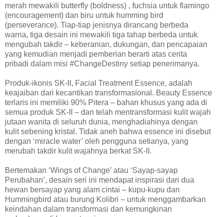
merah mewakili butterfly (boldness) , fuchsia untuk flamingo
(encouragement) dan biru untuk humming bird
(perseverance). Tiap-tiap jenisnya dirancang berbeda
warna, tiga desain ini mewakili tiga tahap berbeda untuk
mengubah takdir – keberanian, dukungan, dan pencapaian
yang kemudian menjadi pemberian berarti atas cerita
pribadi dalam misi #ChangeDestiny setiap penerimanya.
Produk-ikonis SK-II, Facial Treatment Essence, adalah
keajaiban dari kecantikan transformasional. Beauty Essence
terlaris ini memiliki 90% Pitera – bahan khusus yang ada di
semua produk SK-II – dan telah mentransformasi kulit wajah
jutaan wanita di seluruh dunia, menghadiahinya dengan
kulit sebening kristal. Tidak aneh bahwa essence ini disebut
dengan ‘miracle water’ oleh pengguna setianya, yang
merubah takdir kulit wajahnya berkat SK-II.
Bertemakan ‘Wings of Change’ atau ‘Sayap-sayap
Perubahan’, desain seri ini mendapat inspirasi dari dua
hewan bersayap yang alam cintai – kupu-kupu dan
Hummingbird atau burung Kolibri – untuk menggambarkan
keindahan dalam transformasi dan kemungkinan