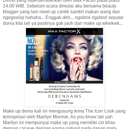
Demo yang dipersembahkan oleh Max Factor pada pukul
14.00 WIB. Sebelum acara dimulai aku bersama beauty
blogger yang lain meet up cantik sambil makan siang dan
ngegosiiip hahaha... Enggak deh... ngobrol ngobrol seputar
dunia kita lah ya pastinya gak jauh dari make up wkwkwk...
Make up demo kali ini mengusung tema The Icon Look yang
terinspirasi oleh Marilyn Monroe. As you know lah yah
Marilyn ini mempunyai make up yang memiliki ciri khas
dengan cat eye dengan warna natural pada riasan mata