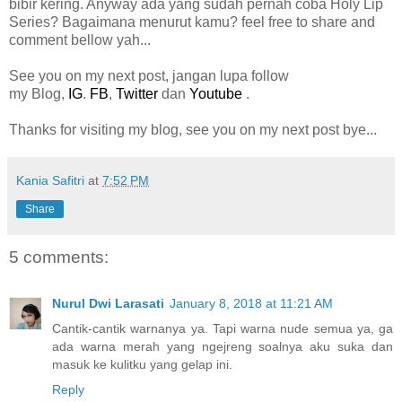
bibir kering. Anyway ada yang sudah pernah coba Holy Lip
Series? Bagaimana menurut kamu? feel free to share and
comment bellow yah...
See you on my next post, jangan lupa follow
my Blog,
IG
.
FB
,
Twitter
dan
Youtube
.
Thanks for visiting my blog, see you on my next post bye...
Kania Safitri
at
7:52 PM
Share
5 comments:
Nurul Dwi Larasati
January 8, 2018 at 11:21 AM
Cantik-cantik warnanya ya. Tapi warna nude semua ya, ga
ada warna merah yang ngejreng soalnya aku suka dan
masuk ke kulitku yang gelap ini.
Reply