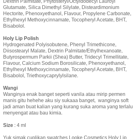
Dextrin Palmitate, Phytosteryl/Octyldodecyl Lauroyl
Glutamate, Silica Dimethyl Silylate, Disteardimonium
Hectorite, Phenoxyethanol, Flavour, Propylene Carbonate,
Ethylhexyl Methoxycinnamate, Tocopheryl Acetate, BHT,
Bisabolol.
Holy Lip Polish
Hydrogenated Polyisobutene, Phenyl Trimethicone,
Diisostearyl Malate, Dextrin Palmitate/Ethylhexanoate,
Butyrospermum Parkii (Shea) Butter, Tridecyl Trimellitate,
Flavour, Calcium Sodium Borosilicate, Phenoxyethanol,
Ethylhexyl Methoxycinnamate, Tocopheryl Acetate, BHT,
Bisabolol, Triethoxycaprylylsilane.
Wangi
Wanginya enak banget seperti vanila atau mirip permen
manis gitu hehehe aku siy sukaaa banget, wanginya soft
jadi aman buat kalian yang kurang suka aroma yang terlalu
menyengat atau bau kimia.
Size
: 4 ml
Yuk simak cuplikan swatches Looke Cosmetics Holy Lip