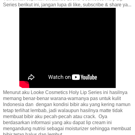
Series berikut ini, jangan lupa di like, subscribe & share ya...
Menurut aku Looke Cosmetics Holy Lip Series ini hasilnya
memang benar-benar warana-warnanya pas untuk kulit
Indonesia dan dengan kondisi bibir aku yang kering namun
tetap terlihat lembab, jadi walaupun hasilnya matte tidak
membuat bibir aku pecah-pecah atau crack. Oya
berdasarkan informasi yang aku dapat lip cream ini
mengandung nutrisi sebagai moisturizer sehingga membuat
bibir tetap halus dan lembut.