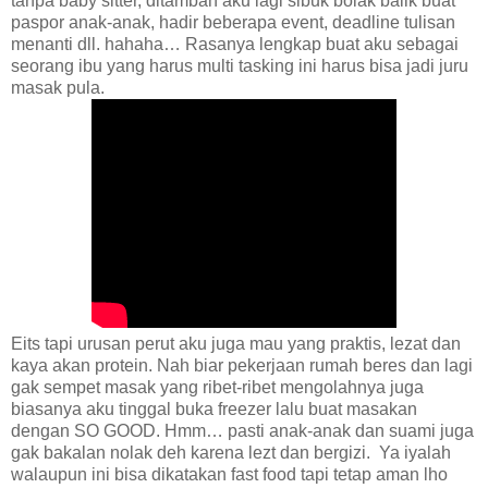
tanpa baby sitter, ditambah aku lagi sibuk bolak balik buat
paspor anak-anak, hadir beberapa event, deadline tulisan
menanti dll. hahaha… Rasanya lengkap buat aku sebagai
seorang ibu yang harus multi tasking ini harus bisa jadi juru
masak pula.
Eits tapi urusan perut aku juga mau yang praktis, lezat dan
kaya akan protein. Nah biar pekerjaan rumah beres dan lagi
gak sempet masak yang ribet-ribet mengolahnya juga
biasanya aku tinggal buka freezer lalu buat masakan
dengan SO GOOD. Hmm… pasti anak-anak dan suami juga
gak bakalan nolak deh karena lezt dan bergizi.
Ya iyalah
walaupun ini bisa dikatakan fast food tapi tetap aman lho