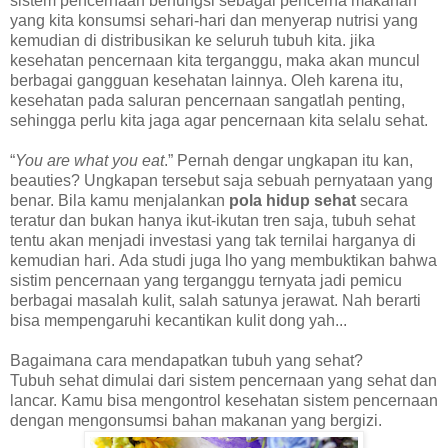
sistem pencernaan berfungsi sebagai pencerna makanan
yang kita konsumsi sehari-hari dan menyerap nutrisi yang
kemudian di distribusikan ke seluruh tubuh kita. jika
kesehatan pencernaan kita terganggu, maka akan muncul
berbagai gangguan kesehatan lainnya. Oleh karena itu,
kesehatan pada saluran pencernaan sangatlah penting,
sehingga perlu kita jaga agar pencernaan kita selalu sehat.
“
You are what you eat
.” Pernah dengar ungkapan itu kan,
beauties? Ungkapan tersebut saja sebuah pernyataan yang
benar. Bila kamu menjalankan
pola hidup sehat
secara
teratur dan bukan hanya ikut-ikutan tren saja, tubuh sehat
tentu akan menjadi investasi yang tak ternilai harganya di
kemudian hari.
Ada studi juga lho yang membuktikan bahwa
sistim pencernaan yang terganggu ternyata jadi pemicu
berbagai masalah kulit, salah satunya jerawat. Nah berarti
bisa mempengaruhi kecantikan kulit dong yah...
Bagaimana cara mendapatkan tubuh yang sehat?
Tubuh sehat dimulai dari sistem pencernaan yang sehat dan
lancar. Kamu bisa mengontrol kesehatan sistem pencernaan
dengan mengonsumsi bahan makanan yang bergizi.