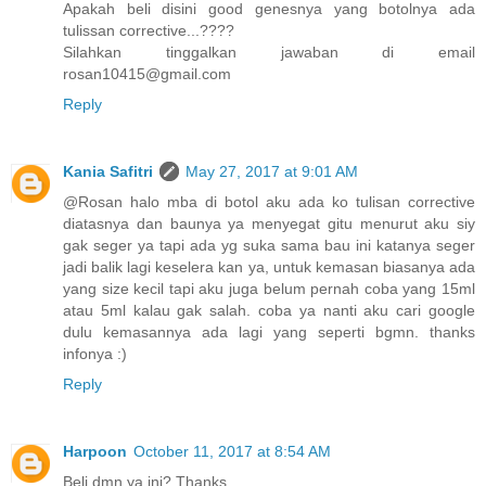
Apakah beli disini good genesnya yang botolnya ada
tulissan corrective...????
Silahkan tinggalkan jawaban di email
rosan10415@gmail.com
Reply
Kania Safitri
May 27, 2017 at 9:01 AM
@Rosan halo mba di botol aku ada ko tulisan corrective
diatasnya dan baunya ya menyegat gitu menurut aku siy
gak seger ya tapi ada yg suka sama bau ini katanya seger
jadi balik lagi keselera kan ya, untuk kemasan biasanya ada
yang size kecil tapi aku juga belum pernah coba yang 15ml
atau 5ml kalau gak salah. coba ya nanti aku cari google
dulu kemasannya ada lagi yang seperti bgmn. thanks
infonya :)
Reply
Harpoon
October 11, 2017 at 8:54 AM
Beli dmn ya ini? Thanks