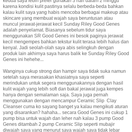
kedua saya lebih prefer gunakan 3 hari dalam 2 minggu
karena kondisi kulit pastinya selalu berbeda-beda bahkan
kalau kulit saya yang habis mencoba berbagai makeup atau
skincare yang membuat wajah saya beruntusan atau
muncul jerawat-jerawat kecil Sunday Riley Good Genes
adalah penyelamat. Biasanya sebelum tidur saya
menggunakan SR Good Genes ini besok paginya jerawat
kecil mengempes bahkan tekstur kulit terasa lebih halus dan
kenyal. Jadi seolah-olah saya abis selingkuh dengan
produk lain akhirnya saya harus balik ke Sunday Riley Good
Genes ini hehehe...
Wanginya cukup strong dan hampir saya tidak suka namun
setelah saya merasakan khasiatnya saya seperti
merindukan untuk segera menggunakannya dengan hasil
kulit wajah yang lebih soft dan bakal jerawat juga kempes
hanya dengan semalaman saja. Saya juga pernah
menggunakan dengan mencampur Ceramic Slip Clay
Cleanser cuma ko sayang banget ya kalau mengikuti aturan
yang disarankan? hahaha... secara Good Genes ini cukup 1
pump bisa untuk wajah dan leher nah kalau 3 pump Good
Genes ditambah 2 pump Ceramic Slip seperti mubajir
diwajah saya yang menurut saya wajah saya tidak lebar