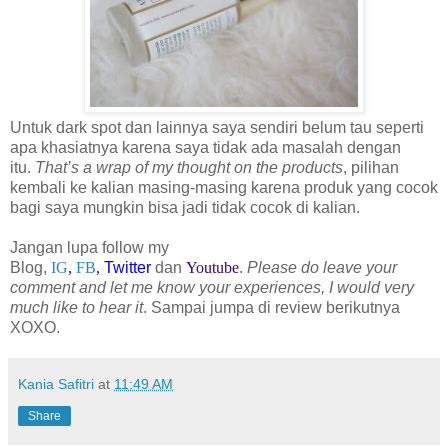
Untuk dark spot dan lainnya saya sendiri belum tau seperti
apa khasiatnya karena saya tidak ada masalah dengan
itu.
That’s a wrap of my thought on the products
, pilihan
kembali ke kalian masing-masing karena produk yang cocok
bagi saya mungkin
bisa jadi tidak cocok di kalian
.
Jangan lupa follow my
Blog,
IG
,
FB
,
Twitter
dan
Youtube
.
Please do leave your
comment and let me know your experiences, I would very
much like to hear it
. Sampai jumpa di review berikutnya
XOXO.
Kania Safitri
at
11:49 AM
Share