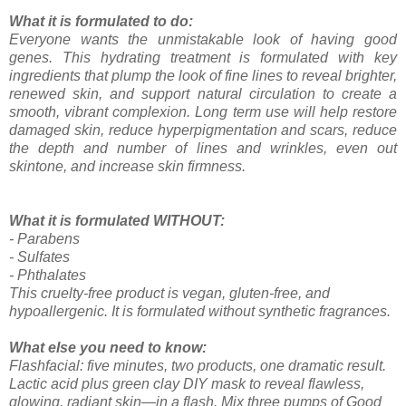
What it is formulated to do:
Everyone wants the unmistakable look of having good
genes. This hydrating treatment is formulated with key
ingredients that plump the look of fine lines to reveal brighter,
renewed skin, and support natural circulation to create a
smooth, vibrant complexion. Long term use will help restore
damaged skin, reduce hyperpigmentation and scars, reduce
the depth and number of lines and wrinkles, even out
skintone, and increase skin firmness.
What it is formulated WITHOUT:
- Parabens
- Sulfates
- Phthalates
This cruelty-free product is vegan, gluten-free, and
hypoallergenic. It is formulated without synthetic fragrances.
What else you need to know:
Flashfacial: five minutes, two products, one dramatic result.
Lactic acid plus green clay DIY mask to reveal flawless,
glowing, radiant skin—in a flash. Mix three pumps of Good