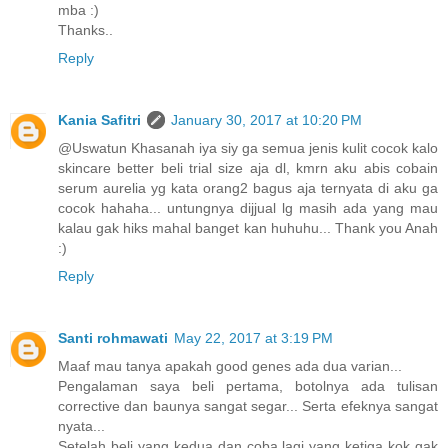
mba :)
Thanks..
Reply
Kania Safitri
January 30, 2017 at 10:20 PM
@Uswatun Khasanah iya siy ga semua jenis kulit cocok kalo
skincare better beli trial size aja dl, kmrn aku abis cobain
serum aurelia yg kata orang2 bagus aja ternyata di aku ga
cocok hahaha... untungnya dijjual lg masih ada yang mau
kalau gak hiks mahal banget kan huhuhu... Thank you Anah
:)
Reply
Santi rohmawati
May 22, 2017 at 3:19 PM
Maaf mau tanya apakah good genes ada dua varian...
Pengalaman saya beli pertama, botolnya ada tulisan
corrective dan baunya sangat segar... Serta efeknya sangat
nyata...
Setelah beli yang kedua dan coba lagi yang ketiga kok gak