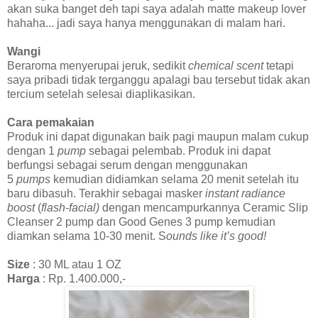
akan suka banget deh tapi saya adalah matte makeup lover
hahaha... jadi saya hanya menggunakan di malam hari.
Wangi
Beraroma menyerupai jeruk, sedikit
chemical scent
tetapi
saya pribadi tidak terganggu apalagi bau tersebut tidak akan
tercium setelah selesai diaplikasikan.
Cara pemakaian
Produk ini dapat digunakan baik pagi maupun malam cukup
dengan 1
pump
sebagai pelembab. Produk ini dapat
berfungsi sebagai serum dengan menggunakan
5
pumps
kemudian didiamkan selama 20 menit setelah itu
baru dibasuh. Terakhir sebagai masker
instant radiance
boost
(
flash-facial)
dengan mencampurkannya Ceramic Slip
Cleanser 2 pump dan Good Genes 3 pump kemudian
diamkan selama 10-30 menit. S
ounds like it’s good!
Size
: 30 ML atau 1 OZ
Harga
: Rp. 1.400.000,-