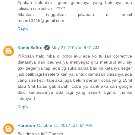
Apakah beli disini good genesnya yang botolnya ada
tulissan corrective...????
Silahkan tinggalkan jawaban di email
rosan10415@gmail.com
Reply
Kania Safitri
May 27, 2017 at 9:01 AM
@Rosan halo mba di botol aku ada ko tulisan corrective
diatasnya dan baunya ya menyegat gitu menurut aku siy
gak seger ya tapi ada yg suka sama bau ini katanya seger
jadi balik lagi keselera kan ya, untuk kemasan biasanya ada
yang size kecil tapi aku juga belum pernah coba yang 15ml
atau 5ml kalau gak salah. coba ya nanti aku cari google
dulu kemasannya ada lagi yang seperti bgmn. thanks
infonya :)
Reply
Harpoon
October 11, 2017 at 8:54 AM
Beli dmn ya ini? Thanks