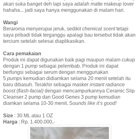
akan suka banget deh tapi saya adalah matte makeup lover
hahaha... jadi saya hanya menggunakan di malam hari.
Wangi
Beraroma menyerupai jeruk, sedikit
chemical scent
tetapi
saya pribadi tidak terganggu apalagi bau tersebut tidak akan
tercium setelah selesai diaplikasikan.
Cara pemakaian
Produk ini dapat digunakan baik pagi maupun malam cukup
dengan 1
pump
sebagai pelembab. Produk ini dapat
berfungsi sebagai serum dengan menggunakan
5
pumps
kemudian didiamkan selama 20 menit setelah itu
baru dibasuh. Terakhir sebagai masker
instant radiance
boost
(
flash-facial)
dengan mencampurkannya Ceramic Slip
Cleanser 2 pump dan Good Genes 3 pump kemudian
diamkan selama 10-30 menit. S
ounds like it’s good!
Size
: 30 ML atau 1 OZ
Harga
: Rp. 1.400.000,-