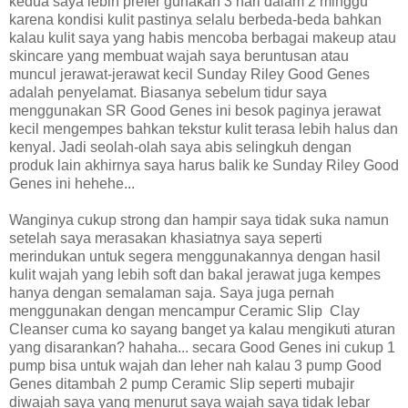
kedua saya lebih prefer gunakan 3 hari dalam 2 minggu
karena kondisi kulit pastinya selalu berbeda-beda bahkan
kalau kulit saya yang habis mencoba berbagai makeup atau
skincare yang membuat wajah saya beruntusan atau
muncul jerawat-jerawat kecil Sunday Riley Good Genes
adalah penyelamat. Biasanya sebelum tidur saya
menggunakan SR Good Genes ini besok paginya jerawat
kecil mengempes bahkan tekstur kulit terasa lebih halus dan
kenyal. Jadi seolah-olah saya abis selingkuh dengan
produk lain akhirnya saya harus balik ke Sunday Riley Good
Genes ini hehehe...
Wanginya cukup strong dan hampir saya tidak suka namun
setelah saya merasakan khasiatnya saya seperti
merindukan untuk segera menggunakannya dengan hasil
kulit wajah yang lebih soft dan bakal jerawat juga kempes
hanya dengan semalaman saja. Saya juga pernah
menggunakan dengan mencampur Ceramic Slip Clay
Cleanser cuma ko sayang banget ya kalau mengikuti aturan
yang disarankan? hahaha... secara Good Genes ini cukup 1
pump bisa untuk wajah dan leher nah kalau 3 pump Good
Genes ditambah 2 pump Ceramic Slip seperti mubajir
diwajah saya yang menurut saya wajah saya tidak lebar