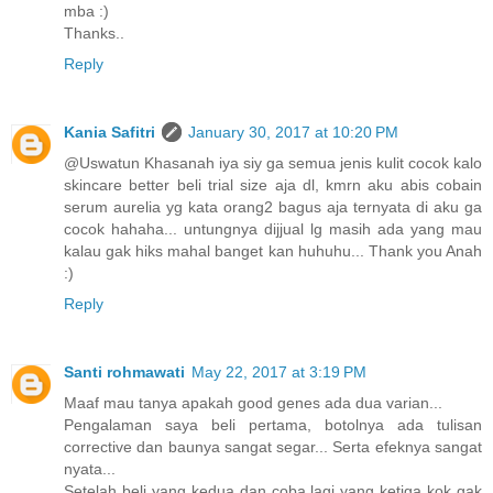
mba :)
Thanks..
Reply
Kania Safitri
January 30, 2017 at 10:20 PM
@Uswatun Khasanah iya siy ga semua jenis kulit cocok kalo
skincare better beli trial size aja dl, kmrn aku abis cobain
serum aurelia yg kata orang2 bagus aja ternyata di aku ga
cocok hahaha... untungnya dijjual lg masih ada yang mau
kalau gak hiks mahal banget kan huhuhu... Thank you Anah
:)
Reply
Santi rohmawati
May 22, 2017 at 3:19 PM
Maaf mau tanya apakah good genes ada dua varian...
Pengalaman saya beli pertama, botolnya ada tulisan
corrective dan baunya sangat segar... Serta efeknya sangat
nyata...
Setelah beli yang kedua dan coba lagi yang ketiga kok gak