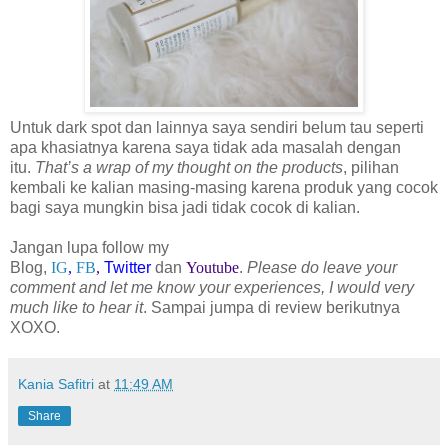
Untuk dark spot dan lainnya saya sendiri belum tau seperti
apa khasiatnya karena saya tidak ada masalah dengan
itu.
That’s a wrap of my thought on the products
, pilihan
kembali ke kalian masing-masing karena produk yang cocok
bagi saya mungkin
bisa jadi tidak cocok di kalian
.
Jangan lupa follow my
Blog,
IG
,
FB
,
Twitter
dan
Youtube
.
Please do leave your
comment and let me know your experiences, I would very
much like to hear it
. Sampai jumpa di review berikutnya
XOXO.
Kania Safitri
at
11:49 AM
Share