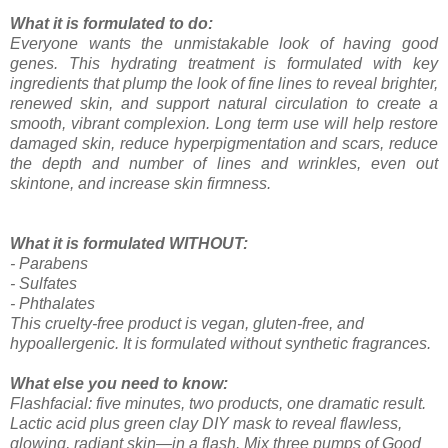
What it is formulated to do:
Everyone wants the unmistakable look of having good
genes. This hydrating treatment is formulated with key
ingredients that plump the look of fine lines to reveal brighter,
renewed skin, and support natural circulation to create a
smooth, vibrant complexion. Long term use will help restore
damaged skin, reduce hyperpigmentation and scars, reduce
the depth and number of lines and wrinkles, even out
skintone, and increase skin firmness.
What it is formulated WITHOUT:
- Parabens
- Sulfates
- Phthalates
This cruelty-free product is vegan, gluten-free, and
hypoallergenic. It is formulated without synthetic fragrances.
What else you need to know:
Flashfacial: five minutes, two products, one dramatic result.
Lactic acid plus green clay DIY mask to reveal flawless,
glowing, radiant skin—in a flash. Mix three pumps of Good