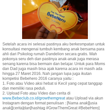
Setelah acara ini selesai pastinya aku berkesmpatan untuk
konsultasi mengenai tumbuh kembang anak bersama para
ahli dari Psikolog rumah Dandelion secara gratis. Wah
pokonya seru deh dan pastinya anak-anak juga merasa
senang karena bisa bermain dan belajar. Untuk para Moms
dan Dad juga masih bisa ajak karena acara ini masih ada
hingga 27 Maret 2016. Nah jangan lupa juga ikutan
kompetisi Bebehero 2016 caranya yaitu :
1. Foto atau Video aksi hebat si Kecil yang cepat tanggap
dan memiliki rasa peduli.
2. Upload Foto atau Video dan cerita di
www.Bebeclub.co.id/growthemgreat
atau Upload via akun
Instagram dengan format penulisan : [Nama anak][usia
anak][cerita]dan[hashtag #GrowThemGreat #BebeHero]