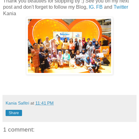
Thank you beauties for stopping by :)
See you on my next
post and don't forget to follow my Blog,
IG
.
FB
and
Twitter
K
ania
Kania Safitri
at
11:41 PM
Share
1 comment: