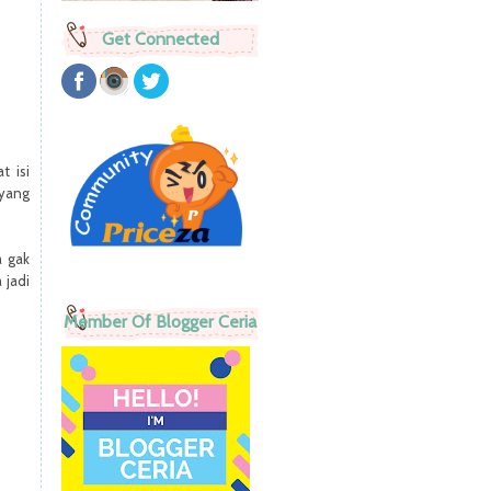
Get Connected
t isi
 yang
a gak
 jadi
Member Of Blogger Ceria