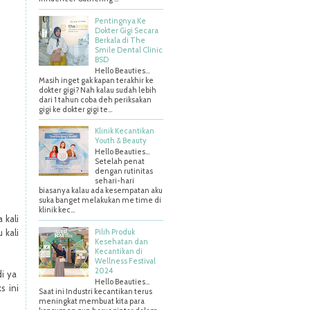
Pentingnya Ke
Dokter Gigi Secara
Berkala di The
Smile Dental Clinic
BSD
Hello Beauties…
Masih inget gak kapan terakhir ke
dokter gigi? Nah kalau sudah lebih
dari 1 tahun coba deh periksakan
gigi ke dokter gigi te...
Klinik Kecantikan
Youth & Beauty
Hello Beauties...
Setelah penat
dengan rutinitas
sehari-hari
biasanya kalau ada kesempatan aku
suka banget melakukan me time di
klinik kec...
 kali
Pilih Produk
 kali
Kesehatan dan
Kecantikan di
Wellness Festival
2024
i ya
Hello Beauties…
s ini
Saat ini Industri kecantikan terus
meningkat membuat kita para