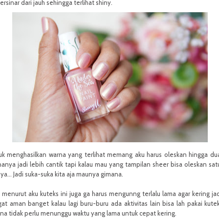
bersinar dari jauh sehingga terlihat shiny.
uk menghasilkan warna yang terlihat memang aku harus oleskan hingga dua
anya jadi lebih cantik tapi kalau mau yang tampilan sheer bisa oleskan satu
 ya… Jadi suka-suka kita aja maunya gimana.
menurut aku kuteks ini juga ga harus mengunng terlalu lama agar kering jad
at aman banget kalau lagi buru-buru ada aktivitas lain bisa lah pakai kutek
na tidak perlu menunggu waktu yang lama untuk cepat kering.