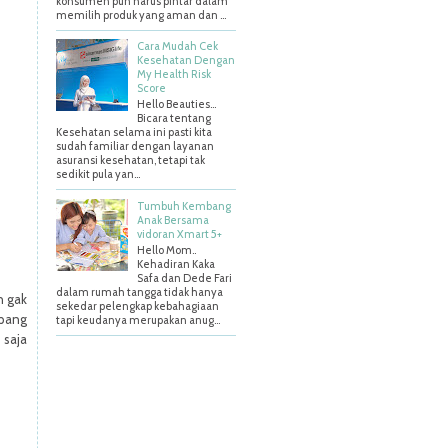
konsumen pun harus pintar dalam
memilih produk yang aman dan ...
Cara Mudah Cek
Kesehatan Dengan
My Health Risk
Score
Hello Beauties…
Bicara tentang
Kesehatan selama ini pasti kita
sudah familiar dengan layanan
asuransi kesehatan, tetapi tak
sedikit pula yan...
Tumbuh Kembang
Anak Bersama
vidoran Xmart 5+
Hello Mom..
Kehadiran Kaka
Safa dan Dede Fari
dalam rumah tangga tidak hanya
n gak
sekedar pelengkap kebahagiaan
mpang
tapi keudanya merupakan anug...
 saja