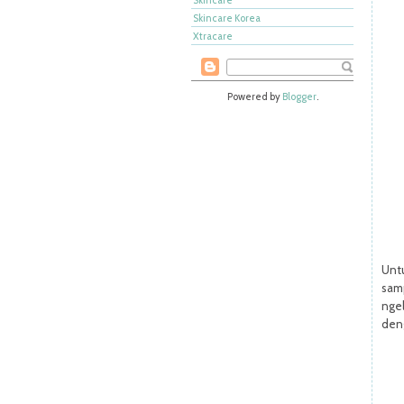
Skincare Korea
Xtracare
Powered by
Blogger
.
Untu
samp
nge
deng