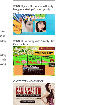
WINNER Juara 1 Indonesian Beauty
Blogger Make Up Challenge July
2014
luruh
akai
yang
WINNER Everyday With Simply Stay
Mustika Ratu
 yang
rmula
 yang
CLOZETTE AMBASSADOR