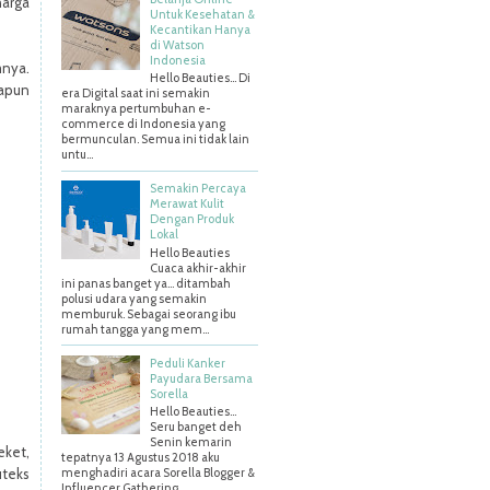
harga
Untuk Kesehatan &
Kecantikan Hanya
di Watson
Indonesia
mnya.
Hello Beauties... Di
papun
era Digital saat ini semakin
maraknya pertumbuhan e-
commerce di Indonesia yang
bermunculan. Semua ini tidak lain
untu...
Semakin Percaya
Merawat Kulit
Dengan Produk
Lokal
Hello Beauties
Cuaca akhir-akhir
ini panas banget ya… ditambah
polusi udara yang semakin
memburuk. Sebagai seorang ibu
rumah tangga yang mem...
Peduli Kanker
Payudara Bersama
Sorella
Hello Beauties…
Seru banget deh
Senin kemarin
eket,
tepatnya 13 Agustus 2018 aku
uteks
menghadiri acara Sorella Blogger &
Influencer Gathering ...