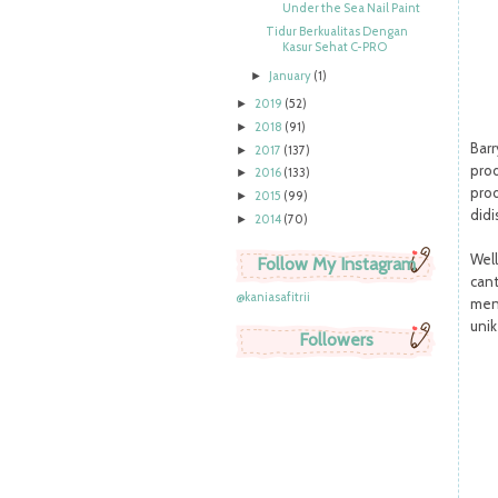
Under the Sea Nail Paint
Tidur Berkualitas Dengan
Kasur Sehat C-PRO
January
(1)
►
2019
(52)
►
2018
(91)
►
Barr
2017
(137)
►
pro
2016
(133)
►
pro
2015
(99)
►
didi
2014
(70)
►
Well
Follow My Instagram
can
@kaniasafitrii
men
uni
Followers