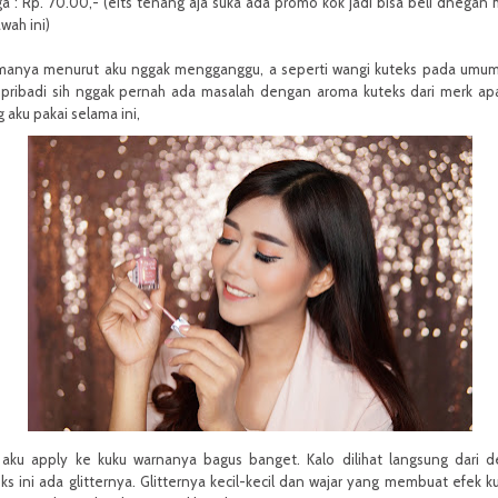
a : Rp. 70.00,- (eits tenang aja suka ada promo kok jadi bisa beli dnegan 
wah ini)
manya menurut aku nggak mengganggu, a seperti wangi kuteks pada umu
 pribadi sih nggak pernah ada masalah dengan aroma kuteks dari merk a
 aku pakai selama ini,
 aku apply ke kuku warnanya bagus banget. Kalo dilihat langsung dari d
ks ini ada glitternya. Glitternya kecil-kecil dan wajar yang membuat efek k