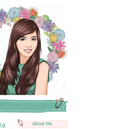
ea
About Me