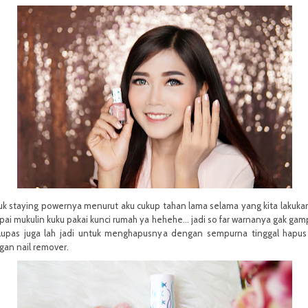
k staying powernya menurut aku cukup tahan lama selama yang kita lakuka
ai mukulin kuku pakai kunci rumah ya hehehe… jadi so far warnanya gak ga
lupas juga lah jadi untuk menghapusnya dengan sempurna tinggal hapus
an nail remover.