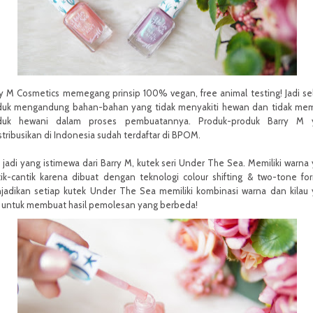
y M Cosmetics memegang prinsip 100% vegan, free animal testing! Jadi se
duk mengandung bahan-bahan yang tidak menyakiti hewan dan tidak mem
duk hewani dalam proses pembuatannya. Produk-produk Barry M 
stribusikan di Indonesia sudah terdaftar di BPOM.
 jadi yang istimewa dari Barry M, kutek seri Under The Sea. Memiliki warna
tik-cantik karena dibuat dengan teknologi colour shifting & two-tone fo
jadikan setiap kutek Under The Sea memiliki kombinasi warna dan kilau
k untuk membuat hasil pemolesan yang berbeda!