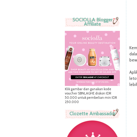
SOCIOLLA Blogger
Affiliate
Kem
dala
bewa
Apli
leto
lebi
Klik gambar dan gunakan kode
voucher SBNLAGHE diskon IDR
50.000 untuk pembelian min IDR
250.000
Clozette Ambassador