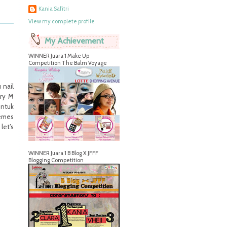
Kania Safitri
View my complete profile
My Achievement
WINNER Juara 1 Make Up
Competition The Balm Voyage
 nail
rry M
untuk
gemes
let’s
WINNER Juara 1 B Blog X JFFF
Blogging Competition