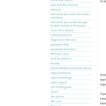
ini 
Kojic Acid dari Kojiesan
Kojiesan
kulit sehat dan indah dari redwin
sorbolene
Kulit sehat dan lembut dengan
Redwin Sorbolone Moisturiser
Laser Clinic Jakarta
Lasting Hydration
Magnesium Skincare
perawatan kulit
perawatan kulit alami
PPP Laser Clinic
Putih Itu SHINZU'I
Review
Review Bioderma Hydrabio Serum
sabun kesehatan
Unt
sabun multifungsi
warn
sabun organik
saja
Self-healing Kulit
Serum
Oya 
Skin Barrier
sang
Skin care
kare
Skincare