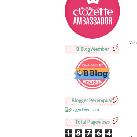
Vari
B Blog Member
Blogger Perempuan
Total Pageviews
1
8
7
6
4