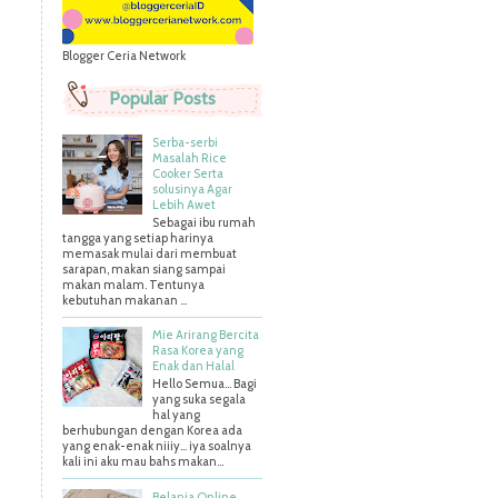
Blogger Ceria Network
Popular Posts
Serba-serbi
Masalah Rice
Cooker Serta
solusinya Agar
Lebih Awet
Sebagai ibu rumah
tangga yang setiap harinya
memasak mulai dari membuat
sarapan, makan siang sampai
makan malam. Tentunya
kebutuhan makanan ...
Mie Arirang Bercita
Rasa Korea yang
Enak dan Halal
Hello Semua... Bagi
yang suka segala
hal yang
berhubungan dengan Korea ada
yang enak-enak niiiy... iya soalnya
kali ini aku mau bahs makan...
Belanja Online