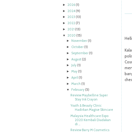
2026
(1)
►
2024
(9)
►
2023
(13)
►
2022
(7)
►
2021
(13)
►
2020
(15)
▼
Hel
November
(1)
►
October
(1)
►
Kala
September
(1)
►
pol
August
(2)
►
Cos
July
(1)
►
men
May
(1)
►
ban
April
(1)
►
chec
March
(1)
►
February
(5)
▼
Review Maybelline Super
Stay Ink Crayon
Youth & Beauty Clinic
Hadirkan Magise Skincare
Malaysia Healthcare Expo
2020 Kembali Diadakan
di ...
Review Barry M Cosmetics