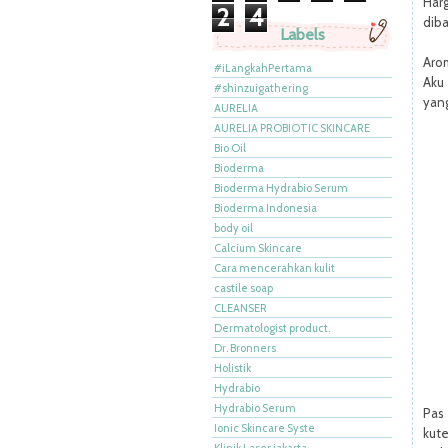
Harg
2
4
diba
Labels
Aro
#iLangkahPertama
Aku
#shinzuigathering
yang
AURELIA
AURELIA PROBIOTIC SKINCARE
Bio Oil
Bioderma
Bioderma Hydrabio Serum
Bioderma Indonesia
body oil
Calcium Skincare
Cara mencerahkan kulit
castile soap
CLEANSER
Dermatologist product.
Dr. Bronners
Holistik
Hydrabio
Hydrabio Serum
Pas
Ionic Skincare Syste
kute
Klinik Laser jakarta