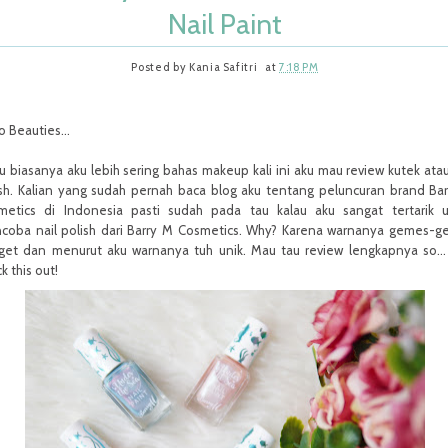
Nail Paint
Posted by
Kania Safitri
at
7:18 PM
lo Beauties…
u biasanya aku lebih sering bahas makeup kali ini aku mau review kutek atau
ish. Kalian yang sudah pernah baca blog aku tentang peluncuran brand Ba
metics di Indonesia pasti sudah pada tau kalau aku sangat tertarik 
coba nail polish dari Barry M Cosmetics. Why? Karena warnanya gemes-
get dan menurut aku warnanya tuh unik. Mau tau review lengkapnya so… 
k this out!