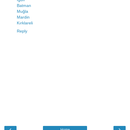
Batman
Muğla
Mardin
Kırklareli
Reply
‹
›
Home