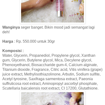
Wanginya
seger banget. Bikin mood jadi semangat lagi
deh!
Harga
: Rp. 550.000 untuk 30gr
Komposisi :
Water, Glycerin, Propanediol, Propylene glycol, Xanthan
gum, Glycerin, Butylene glycol, Mica, Decylene glycol,
Phenoxyethanol, Biosaccharide gum-4, Calcium alginate,
Titanium dioxide, Fragrance, Citric acid, Vitis vinifera (grape)
juice extract, Methylisothiazolinone, Arbutin, Sodium sulfite,
Acetyl tyrosine, Saxifraga sarmentosa extract, Paeonia
suffruticosa root extract, Aminopropyl ascorbyl phosphate,
Scutellaria baicalensis root extract, CI 17200, Glutathione.