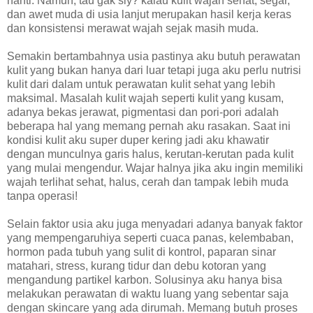
nanti. Namun, tau gak siy? kalau kulit wajah sehat, segar,
dan awet muda di usia lanjut merupakan hasil kerja keras
dan konsistensi merawat wajah sejak masih muda.
Semakin bertambahnya usia pastinya aku butuh perawatan
kulit yang bukan hanya dari luar tetapi juga aku perlu nutrisi
kulit dari dalam untuk perawatan kulit sehat yang lebih
maksimal. Masalah kulit wajah seperti kulit yang kusam,
adanya bekas jerawat, pigmentasi dan pori-pori adalah
beberapa hal yang memang pernah aku rasakan. Saat ini
kondisi kulit aku super duper kering jadi aku khawatir
dengan munculnya garis halus, kerutan-kerutan pada kulit
yang mulai mengendur. Wajar halnya jika aku ingin memiliki
wajah terlihat sehat, halus, cerah dan tampak lebih muda
tanpa operasi!
Selain faktor usia aku juga menyadari adanya banyak faktor
yang mempengaruhiya seperti cuaca panas, kelembaban,
hormon pada tubuh yang sulit di kontrol, paparan sinar
matahari, stress, kurang tidur dan debu kotoran yang
mengandung partikel karbon. Solusinya aku hanya bisa
melakukan perawatan di waktu luang yang sebentar saja
dengan skincare yang ada dirumah. Memang butuh proses