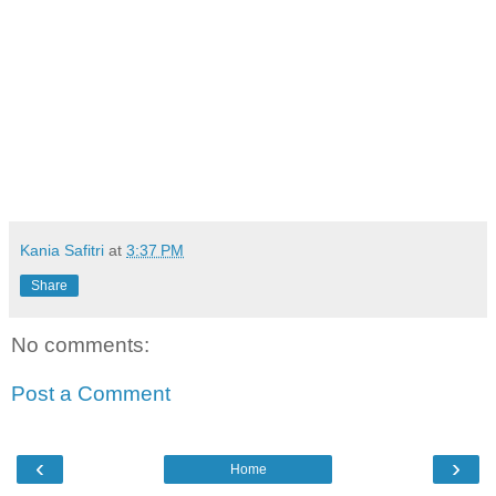
Kania Safitri
at
3:37 PM
Share
No comments:
Post a Comment
‹
›
Home