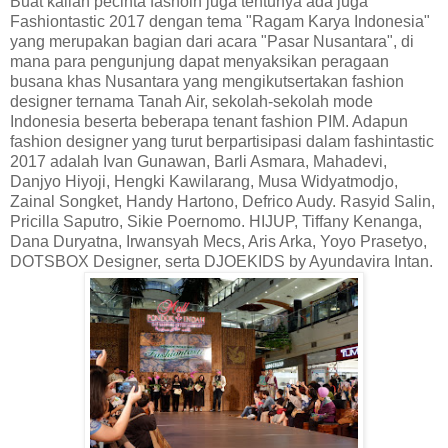
Buat kalian pecinta fashoin juga tentunya ada juga
Fashiontastic 2017 dengan tema "Ragam Karya Indonesia"
yang merupakan bagian dari acara "Pasar Nusantara", di
mana para pengunjung dapat menyaksikan peragaan
busana khas Nusantara yang mengikutsertakan fashion
designer ternama Tanah Air, sekolah-sekolah mode
Indonesia beserta beberapa tenant fashion PIM. Adapun
fashion designer yang turut berpartisipasi dalam fashintastic
2017 adalah Ivan Gunawan, Barli Asmara, Mahadevi,
Danjyo Hiyoji, Hengki Kawilarang, Musa Widyatmodjo,
Zainal Songket, Handy Hartono, Defrico Audy. Rasyid Salin,
Pricilla Saputro, Sikie Poernomo. HIJUP, Tiffany Kenanga,
Dana Duryatna, Irwansyah Mecs, Aris Arka, Yoyo Prasetyo,
DOTSBOX Designer, serta DJOEKIDS by Ayundavira Intan.