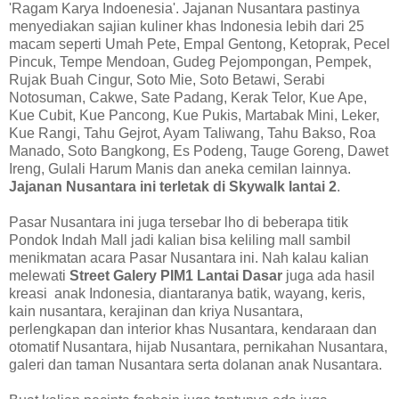
'Ragam Karya Indoenesia'. Jajanan Nusantara pastinya
menyediakan sajian kuliner khas Indonesia lebih dari 25
macam seperti Umah Pete, Empal Gentong, Ketoprak, Pecel
Pincuk, Tempe Mendoan, Gudeg Pejompongan, Pempek,
Rujak Buah Cingur, Soto Mie, Soto Betawi, Serabi
Notosuman, Cakwe, Sate Padang, Kerak Telor, Kue Ape,
Kue Cubit, Kue Pancong, Kue Pukis, Martabak Mini, Leker,
Kue Rangi, Tahu Gejrot, Ayam Taliwang, Tahu Bakso, Roa
Manado, Soto Bangkong, Es Podeng, Tauge Goreng, Dawet
Ireng, Gulali Harum Manis dan aneka cemilan lainnya.
Jajanan Nusantara ini terletak di Skywalk lantai 2
.
Pasar Nusantara ini juga tersebar lho di beberapa titik
Pondok Indah Mall jadi kalian bisa keliling mall sambil
menikmatan acara Pasar Nusantara ini. Nah kalau kalian
melewati
Street Galery PIM1 Lantai Dasar
juga ada hasil
kreasi anak Indonesia, diantaranya batik, wayang, keris,
kain nusantara, kerajinan dan kriya Nusantara,
perlengkapan dan interior khas Nusantara, kendaraan dan
otomatif Nusantara, hijab Nusantara, pernikahan Nusantara,
galeri dan taman Nusantara serta dolanan anak Nusantara.