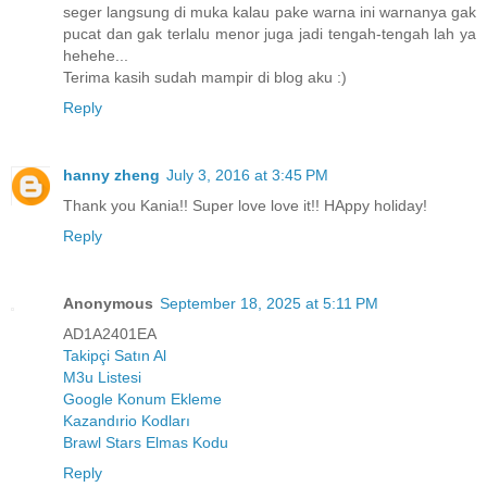
seger langsung di muka kalau pake warna ini warnanya gak
pucat dan gak terlalu menor juga jadi tengah-tengah lah ya
hehehe...
Terima kasih sudah mampir di blog aku :)
Reply
hanny zheng
July 3, 2016 at 3:45 PM
Thank you Kania!! Super love love it!! HAppy holiday!
Reply
Anonymous
September 18, 2025 at 5:11 PM
AD1A2401EA
Takipçi Satın Al
M3u Listesi
Google Konum Ekleme
Kazandırio Kodları
Brawl Stars Elmas Kodu
Reply