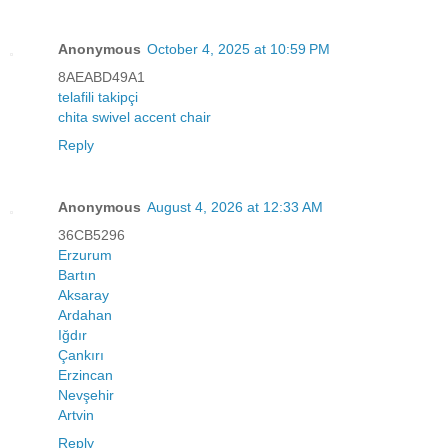
Anonymous
October 4, 2025 at 10:59 PM
8AEABD49A1
telafili takipçi
chita swivel accent chair
Reply
Anonymous
August 4, 2026 at 12:33 AM
36CB5296
Erzurum
Bartın
Aksaray
Ardahan
Iğdır
Çankırı
Erzincan
Nevşehir
Artvin
Reply