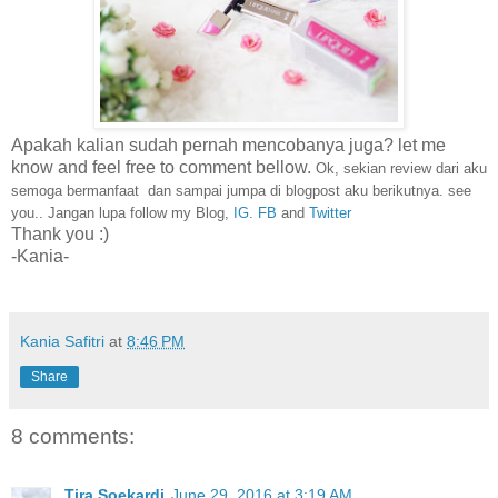
Apakah kalian sudah pernah mencobanya juga? let me
know and feel free to comment bellow.
Ok, sekian review dari aku
semoga bermanfaat dan sampai jumpa di blogpost aku berikutnya. see
you..
Jangan lupa follow my Blog,
IG
.
FB
and
Twitter
Thank you :)
-Kania-
Kania Safitri
at
8:46 PM
Share
8 comments:
Tira Soekardi
June 29, 2016 at 3:19 AM